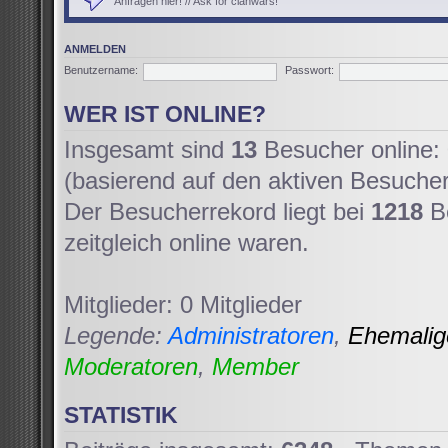
Anfragen hier! // Ask for clanwars!
ANMELDEN
Benutzername:
Passwort:
WER IST ONLINE?
Insgesamt sind
13
Besucher online: 
(basierend auf den aktiven Besucher
Der Besucherrekord liegt bei
1218
Be
zeitgleich online waren.
Mitglieder: 0 Mitglieder
Legende:
Administratoren
,
Ehemali
Moderatoren
,
Member
STATISTIK