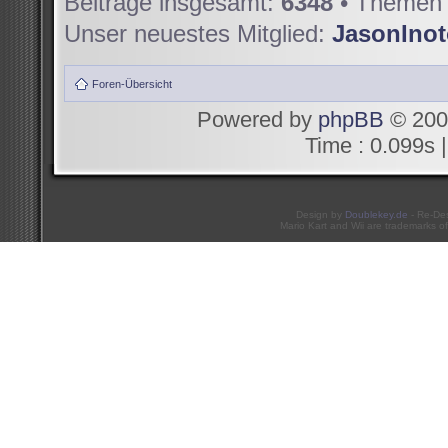
Beiträge insgesamt:
6348
• Themen 
Unser neuestes Mitglied:
JasonIno
Foren-Übersicht
Powered by
phpBB
© 200
Time : 0.099s |
Design by
Doublekey.de
- Re-De
Mario Kart and Wii are trademarks of