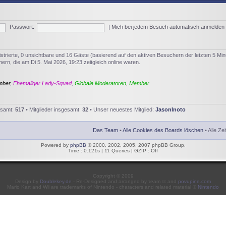
Passwort:
|
Mich bei jedem Besuch automatisch anmelden
istrierte, 0 unsichtbare und 16 Gäste (basierend auf den aktiven Besuchern der letzten 5 Min
rn, die am Di 5. Mai 2026, 19:23 zeitgleich online waren.
mber
,
Ehemaliger Lady-Squad
,
Globale Moderatoren
,
Member
esamt:
517
• Mitglieder insgesamt:
32
• Unser neuestes Mitglied:
JasonInoto
Das Team
•
Alle Cookies des Boards löschen
• Alle Ze
Powered by
phpBB
© 2000, 2002, 2005, 2007 phpBB Group.
Time : 0.121s | 11 Queries | GZIP : Off
Copyright © 2009
Design by
Doublekey.de
- Re-Designed and arranged by τeam ττ and
povupine.com
Mario Kart and Wii are trademarks of Nintendo - characters and related material ©
Nintendo