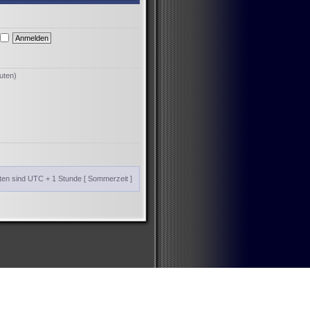
uten)
iten sind UTC + 1 Stunde [ Sommerzeit ]