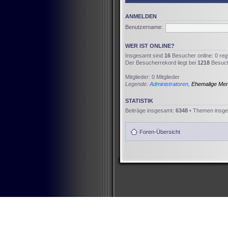
ANMELDEN
Benutzername:
WER IST ONLINE?
Insgesamt sind
16
Besucher online: 0 reg
Der Besucherrekord liegt bei
1218
Besuche
Mitglieder: 0 Mitglieder
Legende:
Administratoren
,
Ehemalige Me
STATISTIK
Beiträge insgesamt:
6348
• Themen insg
Foren-Übersicht