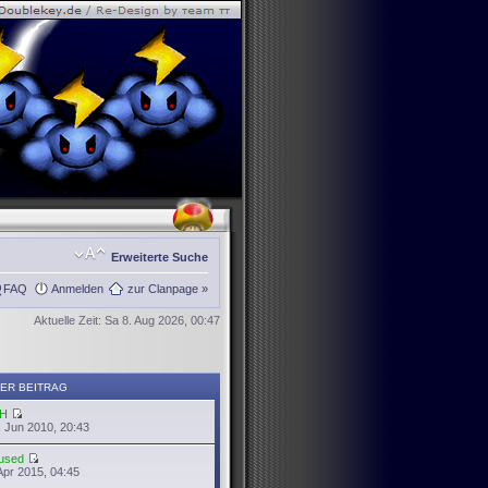
Erweiterte Suche
FAQ
Anmelden
zur Clanpage »
Aktuelle Zeit: Sa 8. Aug 2026, 00:47
ER BEITRAG
H
 Jun 2010, 20:43
used
Apr 2015, 04:45