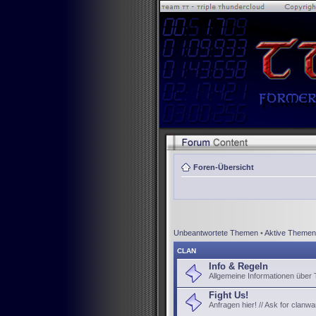
Foren-Übersicht
Unbeantwortete Themen
•
Aktive Themen
CLAN
Info & Regeln
Allgemeine Informationen über
Fight Us!
Anfragen hier! // Ask for clanwa