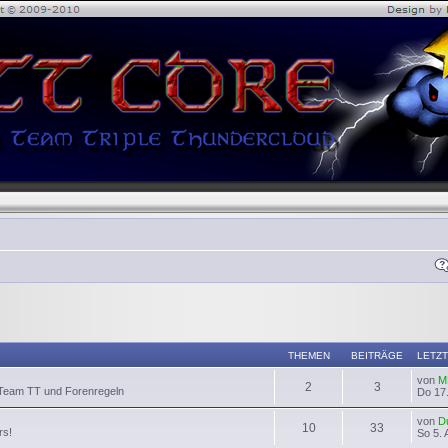
THEMEN
BEITRÄGE
LETZT
von
M
2
3
 Team TT und Forenregeln
Do 17.
von
D
10
33
rs!
So 5. 