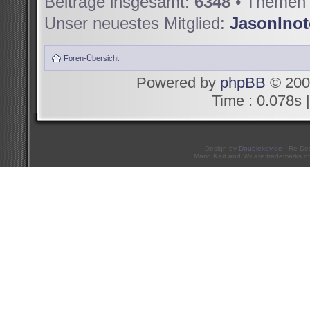
Beiträge insgesamt:
6348
• Themen 
Unser neuestes Mitglied:
JasonIno
Foren-Übersicht
Powered by
phpBB
© 200
Time : 0.078s |
Design by
Doublekey.de
- Re-De
Mario Kart and Wii are trademarks of