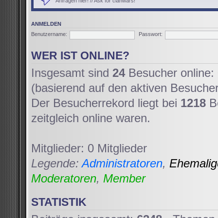
Anfragen hier! // Ask for clanwars!
ANMELDEN
Benutzername:
Passwort:
WER IST ONLINE?
Insgesamt sind
24
Besucher online: 
(basierend auf den aktiven Besucher
Der Besucherrekord liegt bei
1218
Be
zeitgleich online waren.
Mitglieder: 0 Mitglieder
Legende:
Administratoren
,
Ehemali
Moderatoren
,
Member
STATISTIK