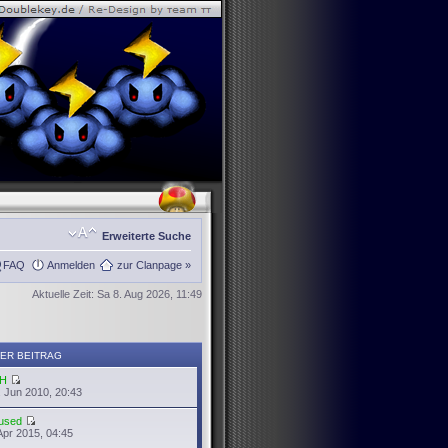
Erweiterte Suche
FAQ
Anmelden
zur Clanpage »
Aktuelle Zeit: Sa 8. Aug 2026, 11:49
ER BEITRAG
H
 Jun 2010, 20:43
used
Apr 2015, 04:45