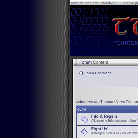
Foren-Übersicht
Unbeantwortete Themen
•
Aktive Themen
CLAN
Info & Regeln
Allgemeine Informationen über
Fight Us!
Anfragen hier! // Ask for clanwa