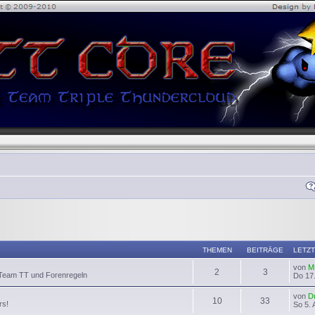
THEMEN
BEITRÄGE
LETZT
von
M
2
3
 Team TT und Forenregeln
Do 17.
von
D
10
33
rs!
So 5. 