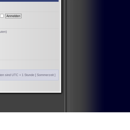
uten)
iten sind UTC + 1 Stunde [ Sommerzeit ]