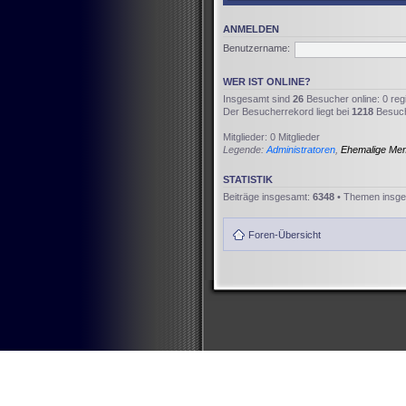
ANMELDEN
Benutzername:
WER IST ONLINE?
Insgesamt sind
26
Besucher online: 0 reg
Der Besucherrekord liegt bei
1218
Besuche
Mitglieder: 0 Mitglieder
Legende:
Administratoren
,
Ehemalige Me
STATISTIK
Beiträge insgesamt:
6348
• Themen insg
Foren-Übersicht