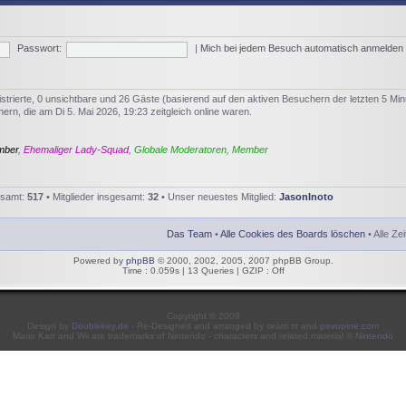
Passwort:
|
Mich bei jedem Besuch automatisch anmelden
istrierte, 0 unsichtbare und 26 Gäste (basierend auf den aktiven Besuchern der letzten 5 Min
rn, die am Di 5. Mai 2026, 19:23 zeitgleich online waren.
mber
,
Ehemaliger Lady-Squad
,
Globale Moderatoren
,
Member
esamt:
517
• Mitglieder insgesamt:
32
• Unser neuestes Mitglied:
JasonInoto
Das Team
•
Alle Cookies des Boards löschen
• Alle Ze
Powered by
phpBB
© 2000, 2002, 2005, 2007 phpBB Group.
Time : 0.059s | 13 Queries | GZIP : Off
Copyright © 2009
Design by
Doublekey.de
- Re-Designed and arranged by τeam ττ and
povupine.com
Mario Kart and Wii are trademarks of Nintendo - characters and related material ©
Nintendo