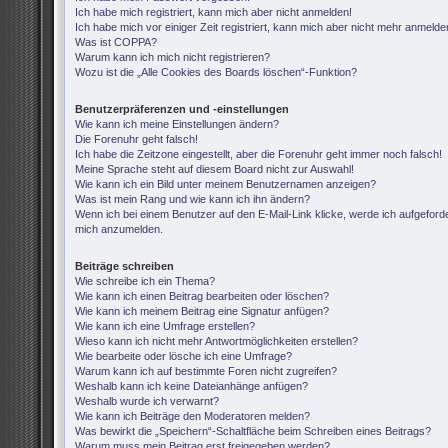
Ich habe mich registriert, kann mich aber nicht anmelden!
Ich habe mich vor einiger Zeit registriert, kann mich aber nicht mehr anmelde
Was ist COPPA?
Warum kann ich mich nicht registrieren?
Wozu ist die „Alle Cookies des Boards löschen“-Funktion?
Benutzerpräferenzen und -einstellungen
Wie kann ich meine Einstellungen ändern?
Die Forenuhr geht falsch!
Ich habe die Zeitzone eingestellt, aber die Forenuhr geht immer noch falsch!
Meine Sprache steht auf diesem Board nicht zur Auswahl!
Wie kann ich ein Bild unter meinem Benutzernamen anzeigen?
Was ist mein Rang und wie kann ich ihn ändern?
Wenn ich bei einem Benutzer auf den E-Mail-Link klicke, werde ich aufgeforde
mich anzumelden.
Beiträge schreiben
Wie schreibe ich ein Thema?
Wie kann ich einen Beitrag bearbeiten oder löschen?
Wie kann ich meinem Beitrag eine Signatur anfügen?
Wie kann ich eine Umfrage erstellen?
Wieso kann ich nicht mehr Antwortmöglichkeiten erstellen?
Wie bearbeite oder lösche ich eine Umfrage?
Warum kann ich auf bestimmte Foren nicht zugreifen?
Weshalb kann ich keine Dateianhänge anfügen?
Weshalb wurde ich verwarnt?
Wie kann ich Beiträge den Moderatoren melden?
Was bewirkt die „Speichern“-Schaltfläche beim Schreiben eines Beitrags?
Warum muss mein Beitrag erst freigegeben werden?