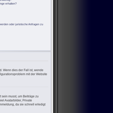
änge erhalten?
?
werden oder juristische Anfragen zu
d. Wenn dies der Fall ist, wende
nfigurationsproblem mit der Website
rt sein musst, um Beiträge zu
iel Avatarbilder, Private
nmeldung, da sie schnell erledigt