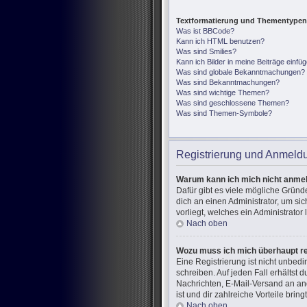
Textformatierung und Thementypen
Was ist BBCode?
Kann ich HTML benutzen?
Was sind Smilies?
Kann ich Bilder in meine Beiträge einfü
Was sind globale Bekanntmachungen?
Was sind Bekanntmachungen?
Was sind wichtige Themen?
Was sind geschlossene Themen?
Was sind Themen-Symbole?
Registrierung und Anmeld
Warum kann ich mich nicht anme
Dafür gibt es viele mögliche Gründ
dich an einen Administrator, um si
vorliegt, welches ein Administrator
Nach oben
Wozu muss ich mich überhaupt re
Eine Registrierung ist nicht unbed
schreiben. Auf jeden Fall erhältst d
Nachrichten, E-Mail-Versand an and
ist und dir zahlreiche Vorteile bringt
Nach oben