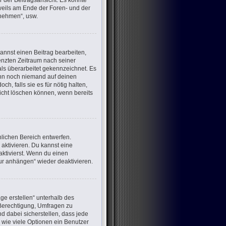
 der Beitragsansicht. Es könnte
eweils am Ende der Foren- und der
lnehmen“, usw.
annst einen Beitrag bearbeiten,
renzten Zeitraum nach seiner
als überarbeitet gekennzeichnet. Es
wenn noch niemand auf deinen
h, falls sie es für nötig halten,
nicht löschen können, wenn bereits
lichen Bereich entwerfen.
aktivieren. Du kannst eine
ktivierst. Wenn du einen
ur anhängen“ wieder deaktivieren.
ge erstellen“ unterhalb des
e Berechtigung, Umfragen zu
d dabei sicherstellen, dass jede
 wie viele Optionen ein Benutzer