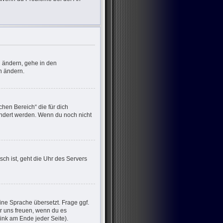
u ändern, gehe in den
n ändern.
chen Bereich“ die für dich
eändert werden. Wenn du noch nicht
sch ist, geht die Uhr des Servers
ine Sprache übersetzt. Frage ggf.
wir uns freuen, wenn du es
nk am Ende jeder Seite).