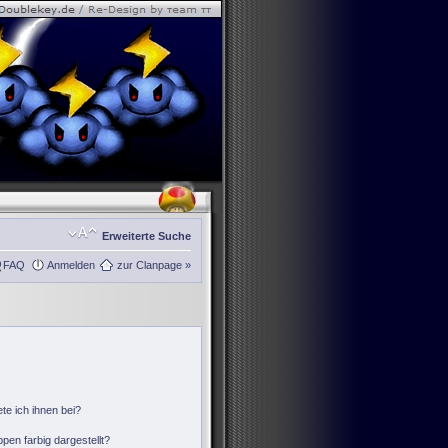
Erweiterte Suche
FAQ
Anmelden
zur Clanpage »
te ich ihnen bei?
en farbig dargestellt?