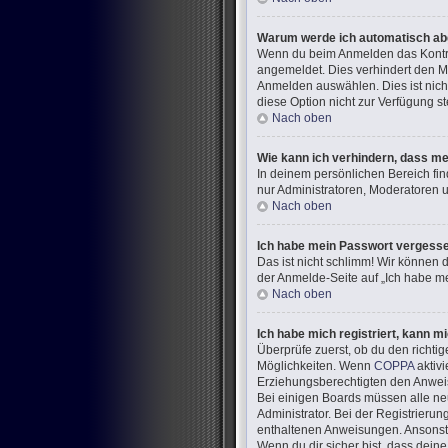
Warum werde ich automatisch a
Wenn du beim Anmelden das Kontrol
angemeldet. Dies verhindert den M
Anmelden auswählen. Dies ist nich
diese Option nicht zur Verfügung s
Nach oben
Wie kann ich verhindern, dass me
In deinem persönlichen Bereich fin
nur Administratoren, Moderatoren u
Nach oben
Ich habe mein Passwort vergess
Das ist nicht schlimm! Wir können d
der Anmelde-Seite auf „Ich habe me
Nach oben
Ich habe mich registriert, kann m
Überprüfe zuerst, ob du den richt
Möglichkeiten. Wenn
COPPA
aktivi
Erziehungsberechtigten den Anweisun
Bei einigen Boards müssen alle neu
Administrator. Bei der Registrierung
enthaltenen Anweisungen. Ansonste
Wenn du dir sicher bist, dass dein