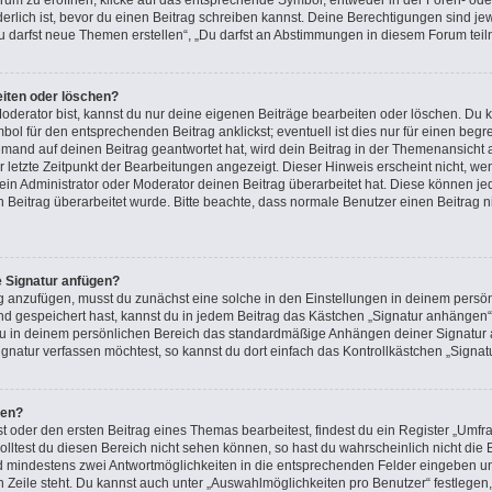
m zu eröffnen, klicke auf das entsprechende Symbol, entweder in der Foren- oder
rderlich ist, bevor du einen Beitrag schreiben kannst. Deine Berechtigungen sind j
 „Du darfst neue Themen erstellen“, „Du darfst an Abstimmungen in diesem Forum tei
eiten oder löschen?
oderator bist, kannst du nur deine eigenen Beiträge bearbeiten oder löschen. Du k
ol für den entsprechenden Beitrag anklickst; eventuell ist dies nur für einen beg
emand auf deinen Beitrag geantwortet hat, wird dein Beitrag in der Themenansicht 
r letzte Zeitpunkt der Bearbeitungen angezeigt. Dieser Hinweis erscheint nicht, 
in Administrator oder Moderator deinen Beitrag überarbeitet hat. Diese können jedoc
n Beitrag überarbeitet wurde. Bitte beachte, dass normale Benutzer einen Beitrag 
e Signatur anfügen?
g anzufügen, musst du zunächst eine solche in den Einstellungen in deinem persön
nd gespeichert hast, kannst du in jedem Beitrag das Kästchen „Signatur anhängen“ 
u in deinem persönlichen Bereich das standardmäßige Anhängen deiner Signatur a
natur verfassen möchtest, so kannst du dort einfach das Kontrollkästchen „Signat
len?
oder den ersten Beitrag eines Themas bearbeitest, findest du ein Register „Umfra
Solltest du diesen Bereich nicht sehen können, so hast du wahrscheinlich nicht di
 und mindestens zwei Antwortmöglichkeiten in die entsprechenden Felder eingeben un
n Zeile steht. Du kannst auch unter „Auswahlmöglichkeiten pro Benutzer“ festlegen,