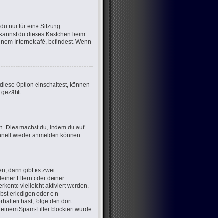
u nur für eine Sitzung
 kannst du dieses Kästchen beim
inem Internetcafé, befindest. Wenn
 diese Option einschaltest, können
 gezählt.
en. Dies machst du, indem du auf
chnell wieder anmelden können.
n, dann gibt es zwei
deiner Eltern oder deiner
konto vielleicht aktiviert werden.
bst erledigen oder ein
erhalten hast, folge den dort
einem Spam-Filter blockiert wurde.