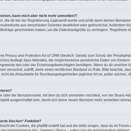
gistriert, kann mich aber nicht mehr anmelden?!
nden, die dir bei der Registrierung zugesandt wurde und prüfe dann deinen Benutz
Benutzerkonto aus verschieden Gründen deaktiviert oder gelöscht hat. Außerdem l
ne Beiträge geschrieben haben, um die Datenbankgröße zu verringern. Registriere d
e Privacy and Protection Act of 1998 (deutsch: Gesetz zum Schutz der Privatsphär
elches festlegt, dass Websites, die möglicherweise persönliche Daten von Kindern
gsweise des oder der Erziehungsberechtigten benötigen. Wenn du dir unsicher bist
ieren versuchst, zutrifft, ziehe einen rechtlichen Beistand zu Rate. Bitte beachte, 
icht die Anlaufstelle für Rechtsangelegenheiten jeglicher Art ist; außer solchen, 
rieren?
se oder der Benutzername, mit dem du dich anmelden möchtest, von der Board-Admi
plett ausgeschaltet sein, damit sich keine neuen Benutzer mehr anmelden können
oards löschen“-Funktion?
löscht die Cookies, die phpBB erstellt hat und die dafür sorgen, dass du im Foru
 wie beispielsweise den „Gelesen“-Status – sofern von der Administration aktivier