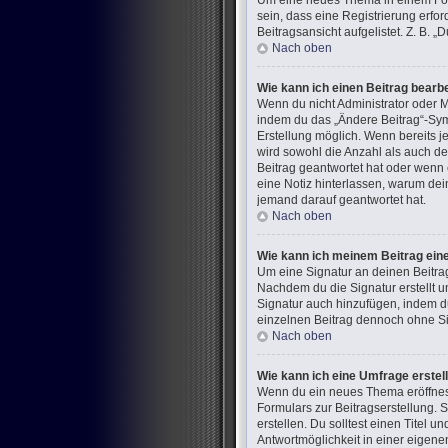
Um eine neues Thema in einem Foru
sein, dass eine Registrierung erfo
Beitragsansicht aufgelistet. Z. B.
Nach oben
Wie kann ich einen Beitrag bearb
Wenn du nicht Administrator oder M
indem du das „Ändere Beitrag“-Symb
Erstellung möglich. Wenn bereits j
wird sowohl die Anzahl als auch de
Beitrag geantwortet hat oder wenn e
eine Notiz hinterlassen, warum dei
jemand darauf geantwortet hat.
Nach oben
Wie kann ich meinem Beitrag ein
Um eine Signatur an deinen Beitra
Nachdem du die Signatur erstellt u
Signatur auch hinzufügen, indem d
einzelnen Beitrag dennoch ohne Sig
Nach oben
Wie kann ich eine Umfrage erstel
Wenn du ein neues Thema eröffnest 
Formulars zur Beitragserstellung. 
erstellen. Du solltest einen Titel
Antwortmöglichkeit in einer eigene