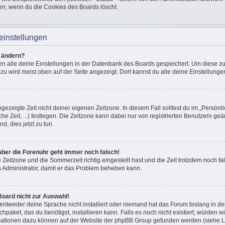
en, wenn du die Cookies des Boards löscht.
einstellungen
n ändern?
den alle deine Einstellungen in der Datenbank des Boards gespeichert. Um diese z
azu wird meist oben auf der Seite angezeigt. Dort kannst du alle deine Einstellunge
ngezeigte Zeit nicht deiner eigenen Zeitzone. In diesem Fall solltest du im „Persönli
he Zeit, ...) festlegen. Die Zeitzone kann dabei nur von registrierten Benutzern g
und, dies jetzt zu tun.
, aber die Forenuhr geht immer noch falsch!
e Zeitzone und die Sommerzeit richtig eingestellt hast und die Zeit trotzdem noch fal
en Administrator, damit er das Problem beheben kann.
Board nicht zur Auswahl!
 entweder deine Sprache nicht installiert oder niemand hat das Forum bislang in de
chpaket, das du benötigst, installieren kann. Falls es noch nicht existiert, würden 
mationen dazu können auf der Website der phpBB Group gefunden werden (siehe Li