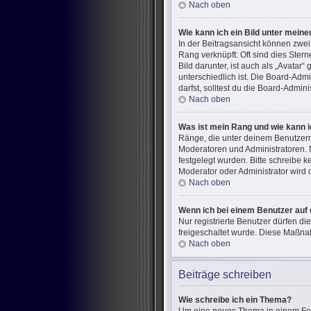
Nach oben
Wie kann ich ein Bild unter mei
In der Beitragsansicht können zwe
Rang verknüpft: Oft sind dies Ster
Bild darunter, ist auch als „Avatar
unterschiedlich ist. Die Board-Ad
darfst, solltest du die Board-Admin
Nach oben
Was ist mein Rang und wie kann i
Ränge, die unter deinem Benutzerna
Moderatoren und Administratoren. 
festgelegt wurden. Bitte schreibe 
Moderator oder Administrator wird
Nach oben
Wenn ich bei einem Benutzer auf 
Nur registrierte Benutzer dürfen di
freigeschaltet wurde. Diese Maßna
Nach oben
Beiträge schreiben
Wie schreibe ich ein Thema?