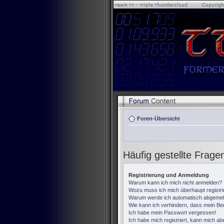
Foren-Übersicht
Häufig gestellte Frage
Registrierung und Anmeldung
Warum kann ich mich nicht anmelden?
Wozu muss ich mich überhaupt registr
Warum werde ich automatisch abgemel
Wie kann ich verhindern, dass mein Ben
Ich habe mein Passwort vergessen!
Ich habe mich registriert, kann mich ab