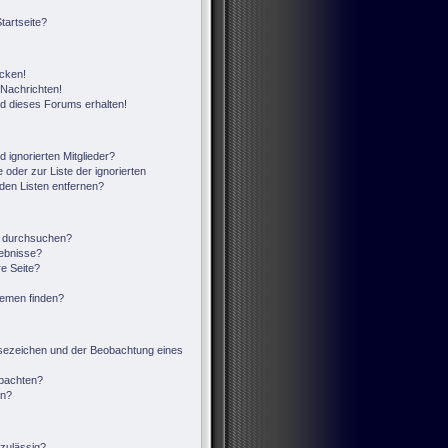
tartseite?
icken!
Nachrichten!
ed dieses Forums erhalten!
 ignorierten Mitglieder?
 oder zur Liste der ignorierten
 den Listen entfernen?
n durchsuchen?
gebnisse?
e Seite?
hemen finden?
sezeichen und der Beobachtung eines
obachten?
en?
zulässig?