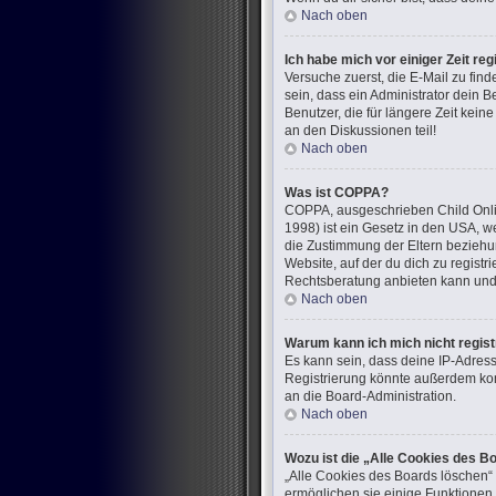
Nach oben
Ich habe mich vor einiger Zeit re
Versuche zuerst, die E-Mail zu fi
sein, dass ein Administrator dein 
Benutzer, die für längere Zeit kei
an den Diskussionen teil!
Nach oben
Was ist COPPA?
COPPA, ausgeschrieben Child Onlin
1998) ist ein Gesetz in den USA, w
die Zustimmung der Eltern beziehun
Website, auf der du dich zu registr
Rechtsberatung anbieten kann und n
Nach oben
Warum kann ich mich nicht regist
Es kann sein, dass deine IP-Adres
Registrierung könnte außerdem kom
an die Board-Administration.
Nach oben
Wozu ist die „Alle Cookies des B
„Alle Cookies des Boards löschen“ 
ermöglichen sie einige Funktionen,