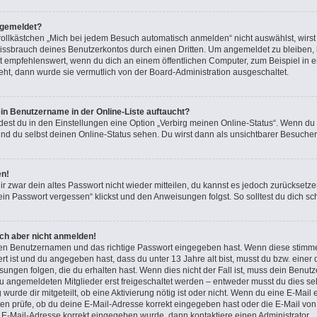
bgemeldet?
lkästchen „Mich bei jedem Besuch automatisch anmelden“ nicht auswählst, wirst d
issbrauch deines Benutzerkontos durch einen Dritten. Um angemeldet zu bleiben,
t empfehlenswert, wenn du dich an einem öffentlichen Computer, zum Beispiel in e
teht, dann wurde sie vermutlich von der Board-Administration ausgeschaltet.
in Benutzername in der Online-Liste auftaucht?
dest du in den Einstellungen eine Option „Verbirg meinen Online-Status“. Wenn du
nd du selbst deinen Online-Status sehen. Du wirst dann als unsichtbarer Besucher
en!
ir zwar dein altes Passwort nicht wieder mitteilen, du kannst es jedoch zurücksetz
in Passwort vergessen“ klickst und den Anweisungen folgst. So solltest du dich s
ich aber nicht anmelden!
igen Benutzernamen und das richtige Passwort eingegeben hast. Wenn diese stimme
ert ist und du angegeben hast, dass du unter 13 Jahre alt bist, musst du bzw. einer 
gen folgen, die du erhalten hast. Wenn dies nicht der Fall ist, muss dein Benutzer
 angemeldeten Mitglieder erst freigeschaltet werden – entweder musst du dies sel
 wurde dir mitgeteilt, ob eine Aktivierung nötig ist oder nicht. Wenn du eine E-Mail 
n prüfe, ob du deine E-Mail-Adresse korrekt eingegeben hast oder die E-Mail von 
e E-Mail-Adresse korrekt eingegeben wurde, dann kontaktiere einen Administrator.