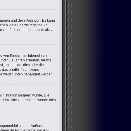
ernamen und dein Passwort. Es kann
öschen viele Boards regelmäßig
ich einfach erneut und nimm aktiv
e von Kindern im Internet von
 unter 13 Jahren erheben, hierzu
, ob dies auf dich oder die
dass das phpBB-Team keine
die weiter unten behandelt werden.
nistration gesperrt wurde. Die
. Um Hilfe zu erhalten, wende dich
m angemeldet bleibst. Außerdem
t. Wenn du Probleme bei der An-