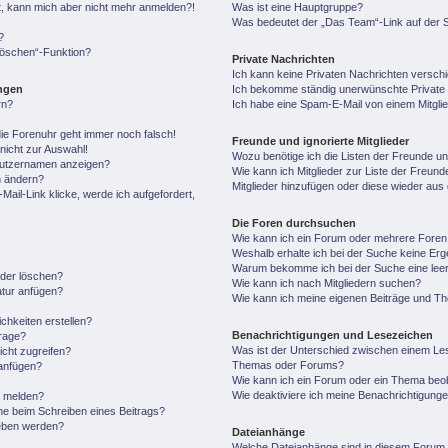
ert, kann mich aber nicht mehr anmelden?!
Was ist eine Hauptgruppe?
Was bedeutet der „Das Team“-Link auf der S
?
 löschen“-Funktion?
Private Nachrichten
Ich kann keine Privaten Nachrichten versch
ungen
Ich bekomme ständig unerwünschte Private 
rn?
Ich habe eine Spam-E-Mail von einem Mitgli
 die Forenuhr geht immer noch falsch!
Freunde und ignorierte Mitglieder
nicht zur Auswahl!
Wozu benötige ich die Listen der Freunde und
enutzernamen anzeigen?
Wie kann ich Mitglieder zur Liste der Freunde
n ändern?
Mitglieder hinzufügen oder diese wieder aus
ail-Link klicke, werde ich aufgefordert,
Die Foren durchsuchen
Wie kann ich ein Forum oder mehrere Fore
Weshalb erhalte ich bei der Suche keine Er
Warum bekomme ich bei der Suche eine leer
oder löschen?
Wie kann ich nach Mitgliedern suchen?
atur anfügen?
Wie kann ich meine eigenen Beiträge und T
chkeiten erstellen?
Benachrichtigungen und Lesezeichen
frage?
Was ist der Unterschied zwischen einem Le
cht zugreifen?
Themas oder Forums?
anfügen?
Wie kann ich ein Forum oder ein Thema be
Wie deaktiviere ich meine Benachrichtigung
n melden?
he beim Schreiben eines Beitrags?
geben werden?
Dateianhänge
Welche Dateianhänge sind in diesem Forum 