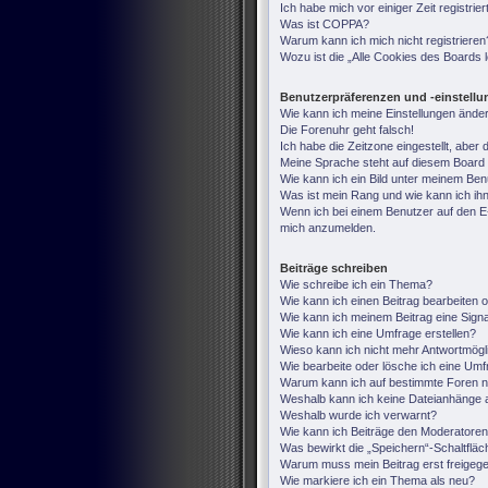
Ich habe mich vor einiger Zeit registri
Was ist COPPA?
Warum kann ich mich nicht registrieren
Wozu ist die „Alle Cookies des Boards
Benutzerpräferenzen und -einstell
Wie kann ich meine Einstellungen ände
Die Forenuhr geht falsch!
Ich habe die Zeitzone eingestellt, aber
Meine Sprache steht auf diesem Board 
Wie kann ich ein Bild unter meinem B
Was ist mein Rang und wie kann ich ih
Wenn ich bei einem Benutzer auf den E-M
mich anzumelden.
Beiträge schreiben
Wie schreibe ich ein Thema?
Wie kann ich einen Beitrag bearbeiten 
Wie kann ich meinem Beitrag eine Sign
Wie kann ich eine Umfrage erstellen?
Wieso kann ich nicht mehr Antwortmögli
Wie bearbeite oder lösche ich eine Um
Warum kann ich auf bestimmte Foren ni
Weshalb kann ich keine Dateianhänge 
Weshalb wurde ich verwarnt?
Wie kann ich Beiträge den Moderatore
Was bewirkt die „Speichern“-Schaltfläc
Warum muss mein Beitrag erst freige
Wie markiere ich ein Thema als neu?