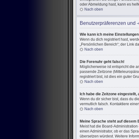
oder Abmeldung hast, kann es helf
Nach oben
Benutzerpräferenzen und -
Wie kann ich meine Einstellunge
Wenn du dich registriert hast, wer
„Persönlichen Bereich“; der Link d
Nach oben
Die Forenuhr geht falsch!
Möglicherweise ist entspricht die a
passende Zeitzone (Mitteleuropäisc
registriert bist, ist dies ein guter Gr
Nach oben
Ich habe die Zeitzone eingestellt
Wenn du dir sicher bist, dass du di
vermutlich falsch. Kontaktiere ein
Nach oben
Meine Sprache steht auf diesem 
Meist hat die Board-Administration
einen Administrator, ob er das Spra
übersetzen würdest. Weitere Infor