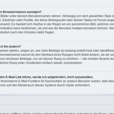
nem Benutzernamen anzeigen?
i Bilder unter deinem Benutzernamen stehen. Abhängig von dem gewählten Style ist
ne, Kästchen oder Punkte, die deine Beitragszahl oder deinen Status im Forum ang
“ genannt. Es handelt sich hierbei in der Regel um ein persönliches Bild, welches v
ministration kann bestimmen, ob und wie die Benutzer Avatare benutzen können. W
istration nach den Gründen dafür fragen.
ch ihn ändern?
men stehen, zeigen an, wie viele Beiträge du bislang erstellt hast oder identifizi
Normalerweise kannst du den Wortlaut eines Ranges nicht direkt ändern, da sie vo
keine sinnlosen Beiträge, nur um deinen Rang zu erhöhen — die meisten Boards dul
 deinen Rang unter Umständen einfach wieder zurücksetzen.
den E-Mail-Link klicke, werde ich aufgefordert, mich anzumelden.
e foreninterne E-Mail-Funktion für Nachrichten an andere Benutzer nutzen, falls di
hme soll den Missbrauch dieses Systems durch Gäste verhindern.