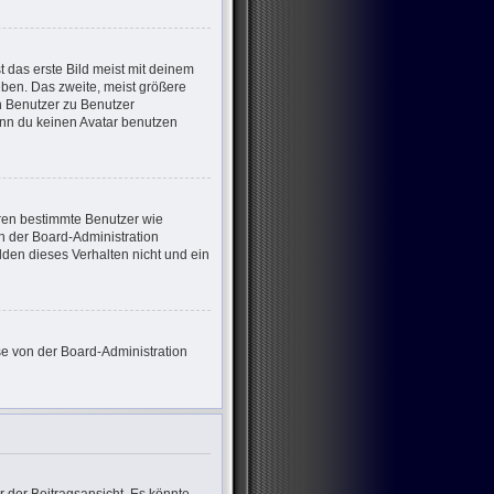
 das erste Bild meist mit deinem
eben. Das zweite, meist größere
on Benutzer zu Benutzer
enn du keinen Avatar benutzen
eren bestimmte Benutzer wie
n der Board-Administration
den dieses Verhalten nicht und ein
ese von der Board-Administration