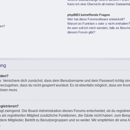
Kann ich eine Übersicht all meiner Dateianh
phpBB3 betreffende Fragen
Wer hat diese Forensoftware entwickelt?
Warum ist Funktion x oder y nicht enthalten
gen?
An wen soll ich mich wenden, falls es Besch
diesem Forum gibt?
ung
lden?
e. Versichere dich zunächst, dass dein Benutzername und dein Passwort richtig sin
cherzugehen, dass du nicht gesperrt wurdest. Es ist ebenfalls möglich, dass ein Ko
 lösen muss.
gistrieren?
ingt zwingend. Die Board-Administration dieses Forums entscheidet, ob du registrie
u als registriertes Mitglied zusätzliche Funktionen, die Gäste nicht haben: zum Beisp
ere Mitglieder, Beitritt zu Benutzergruppen und so weiter. Wir empfehlen dir eine A
.