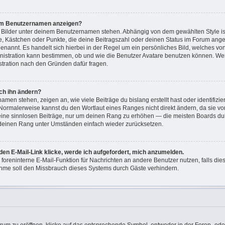
nem Benutzernamen anzeigen?
i Bilder unter deinem Benutzernamen stehen. Abhängig von dem gewählten Style ist
ne, Kästchen oder Punkte, die deine Beitragszahl oder deinen Status im Forum ang
“ genannt. Es handelt sich hierbei in der Regel um ein persönliches Bild, welches v
ministration kann bestimmen, ob und wie die Benutzer Avatare benutzen können. W
istration nach den Gründen dafür fragen.
ch ihn ändern?
men stehen, zeigen an, wie viele Beiträge du bislang erstellt hast oder identifizi
Normalerweise kannst du den Wortlaut eines Ranges nicht direkt ändern, da sie vo
keine sinnlosen Beiträge, nur um deinen Rang zu erhöhen — die meisten Boards dul
 deinen Rang unter Umständen einfach wieder zurücksetzen.
den E-Mail-Link klicke, werde ich aufgefordert, mich anzumelden.
e foreninterne E-Mail-Funktion für Nachrichten an andere Benutzer nutzen, falls di
hme soll den Missbrauch dieses Systems durch Gäste verhindern.