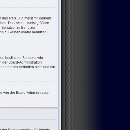
 das erste Bild meist mit deinem
eben. Das zweite, meist größere
on Benutzer zu Benutzer
enn du keinen Avatar benutzen
eren bestimmte Benutzer wie
n der Board-Administration
den dieses Verhalten nicht und ein
ese von der Board-Administration