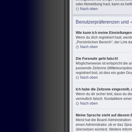
oder Abmeldung hast, kann es helf
Nach oben
Benutzerpräferenzen und -
Wie kann ich meine Einstellunge
Wenn du dich registriert hast, wer
„Persönlichen Bereich“; der Link d
Nach oben
Die Forenuhr geht falsch!
Möglicherweise ist entspricht die a
passende Zeitzone (Mitteleuropäisc
registriert bist, ist dies ein guter Gr
Nach oben
Ich habe die Zeitzone eingestellt
Wenn du dir sicher bist, dass du di
vermutlich falsch. Kontaktiere ein
Nach oben
Meine Sprache steht auf diesem 
Meist hat die Board-Administration
einen Administrator, ob er das Spra
übersetzen würdest. Weitere Infor