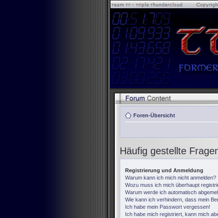
Foren-Übersicht
Häufig gestellte Frage
Registrierung und Anmeldung
Warum kann ich mich nicht anmelden?
Wozu muss ich mich überhaupt registr
Warum werde ich automatisch abgemel
Wie kann ich verhindern, dass mein Ben
Ich habe mein Passwort vergessen!
Ich habe mich registriert, kann mich ab