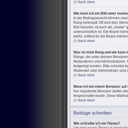
Nach oben
Wie kann ich ein Bild unter mei
In der Beitragsansicht können zwe
Rang verknüpft: Oft sind dies Ster
Bild darunter, ist auch als „Avatar
unterschiedlich ist. Die Board-Ad
darfst, solltest du die Board-Admin
Nach oben
Was ist mein Rang und wie kann i
Ränge, die unter deinem Benutzerna
Moderatoren und Administratoren. 
festgelegt wurden. Bitte schreibe 
Moderator oder Administrator wird
Nach oben
Wenn ich bei einem Benutzer auf 
Nur registrierte Benutzer dürfen di
freigeschaltet wurde. Diese Maßna
Nach oben
Beiträge schreiben
Wie schreibe ich ein Thema?