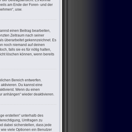
 der Beitragsansicht. Es könnte
eweils am Ende der Foren- und der
lnehmen“, usw.
annst einen Beitrag bearbeiten,
renzten Zeitraum nach seiner
als überarbeitet gekennzeichnet. Es
wenn noch niemand auf deinen
h, falls sie es für nötig halten,
nicht löschen können, wenn bereits
lichen Bereich entwerfen.
aktivieren. Du kannst eine
ktivierst. Wenn du einen
ur anhängen“ wieder deaktivieren.
ge erstellen“ unterhalb des
e Berechtigung, Umfragen zu
d dabei sicherstellen, dass jede
 wie viele Optionen ein Benutzer