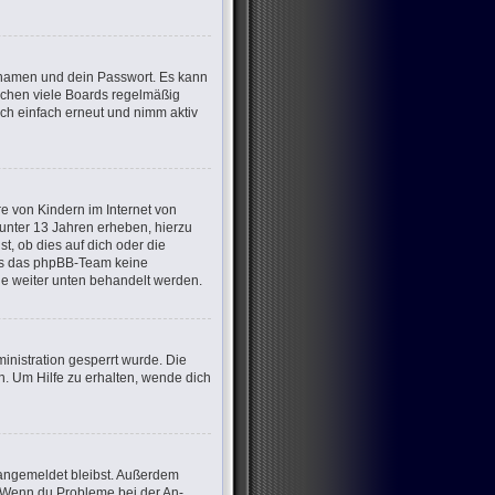
ernamen und dein Passwort. Es kann
öschen viele Boards regelmäßig
ich einfach erneut und nimm aktiv
e von Kindern im Internet von
 unter 13 Jahren erheben, hierzu
, ob dies auf dich oder die
dass das phpBB-Team keine
die weiter unten behandelt werden.
nistration gesperrt wurde. Die
. Um Hilfe zu erhalten, wende dich
m angemeldet bleibst. Außerdem
t. Wenn du Probleme bei der An-