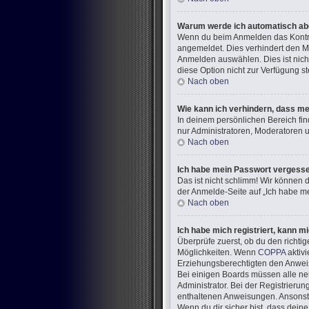
Warum werde ich automatisch a
Wenn du beim Anmelden das Kontrol
angemeldet. Dies verhindert den M
Anmelden auswählen. Dies ist nich
diese Option nicht zur Verfügung s
Nach oben
Wie kann ich verhindern, dass me
In deinem persönlichen Bereich fin
nur Administratoren, Moderatoren u
Nach oben
Ich habe mein Passwort vergess
Das ist nicht schlimm! Wir können d
der Anmelde-Seite auf „Ich habe me
Nach oben
Ich habe mich registriert, kann m
Überprüfe zuerst, ob du den richt
Möglichkeiten. Wenn
COPPA
aktivi
Erziehungsberechtigten den Anweisun
Bei einigen Boards müssen alle neu
Administrator. Bei der Registrierung
enthaltenen Anweisungen. Ansonste
Wenn du dir sicher bist, dass dein