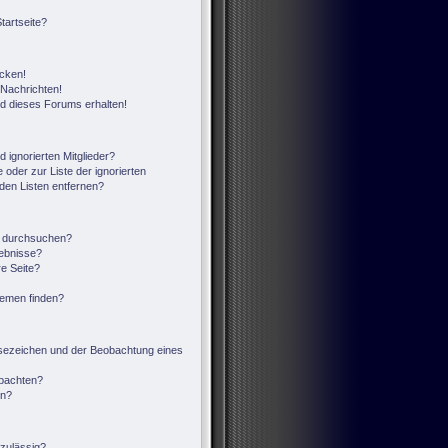
tartseite?
icken!
Nachrichten!
ed dieses Forums erhalten!
 ignorierten Mitglieder?
 oder zur Liste der ignorierten
 den Listen entfernen?
n durchsuchen?
gebnisse?
e Seite?
hemen finden?
sezeichen und der Beobachtung eines
obachten?
en?
zulässig?