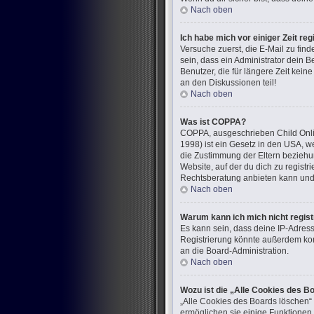
Nach oben
Ich habe mich vor einiger Zeit re
Versuche zuerst, die E-Mail zu fi
sein, dass ein Administrator dein 
Benutzer, die für längere Zeit kei
an den Diskussionen teil!
Nach oben
Was ist COPPA?
COPPA, ausgeschrieben Child Onlin
1998) ist ein Gesetz in den USA, w
die Zustimmung der Eltern beziehun
Website, auf der du dich zu registr
Rechtsberatung anbieten kann und n
Nach oben
Warum kann ich mich nicht regist
Es kann sein, dass deine IP-Adres
Registrierung könnte außerdem kom
an die Board-Administration.
Nach oben
Wozu ist die „Alle Cookies des B
„Alle Cookies des Boards löschen“ 
ermöglichen sie einige Funktionen,