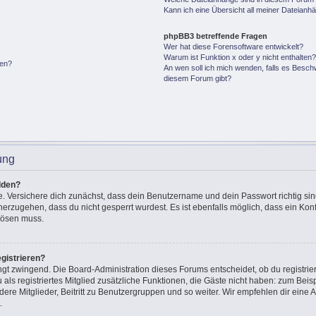
Kann ich eine Übersicht all meiner Dateianh
phpBB3 betreffende Fragen
Wer hat diese Forensoftware entwickelt?
Warum ist Funktion x oder y nicht enthalten
gen?
An wen soll ich mich wenden, falls es Besch
diesem Forum gibt?
ung
lden?
e. Versichere dich zunächst, dass dein Benutzername und dein Passwort richtig sin
cherzugehen, dass du nicht gesperrt wurdest. Es ist ebenfalls möglich, dass ein Ko
 lösen muss.
gistrieren?
ingt zwingend. Die Board-Administration dieses Forums entscheidet, ob du registrie
u als registriertes Mitglied zusätzliche Funktionen, die Gäste nicht haben: zum Beisp
ere Mitglieder, Beitritt zu Benutzergruppen und so weiter. Wir empfehlen dir eine A
.