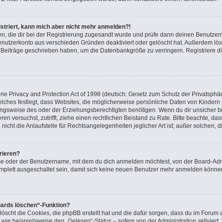
gistriert, kann mich aber nicht mehr anmelden?!
nden, die dir bei der Registrierung zugesandt wurde und prüfe dann deinen Benutz
Benutzerkonto aus verschieden Gründen deaktiviert oder gelöscht hat. Außerdem l
ne Beiträge geschrieben haben, um die Datenbankgröße zu verringern. Registriere d
e Privacy and Protection Act of 1998 (deutsch: Gesetz zum Schutz der Privatsphär
elches festlegt, dass Websites, die möglicherweise persönliche Daten von Kindern
gsweise des oder der Erziehungsberechtigten benötigen. Wenn du dir unsicher bist
ieren versuchst, zutrifft, ziehe einen rechtlichen Beistand zu Rate. Bitte beachte, 
icht die Anlaufstelle für Rechtsangelegenheiten jeglicher Art ist; außer solchen, 
rieren?
se oder der Benutzername, mit dem du dich anmelden möchtest, von der Board-Admi
plett ausgeschaltet sein, damit sich keine neuen Benutzer mehr anmelden können
oards löschen“-Funktion?
löscht die Cookies, die phpBB erstellt hat und die dafür sorgen, dass du im Foru
 wie beispielsweise den „Gelesen“-Status – sofern von der Administration aktivier