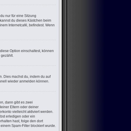
u nur für eine Sitzung
 kannst du dieses Kästchen beim
inem Internetcafé, befindest. Wenn
 diese Option einschaltest, können
 gezählt.
en. Dies machst du, indem du auf
chnell wieder anmelden können.
n, dann gibt es zwei
deiner Eltern oder deiner
konto vielleicht aktiviert werden.
bst erledigen oder ein
erhalten hast, folge den dort
einem Spam-Filter blockiert wurde.