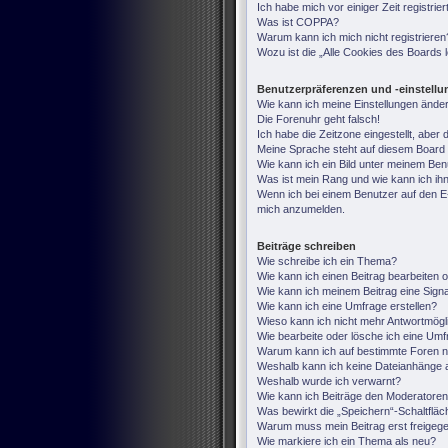
Ich habe mich vor einiger Zeit registri
Was ist COPPA?
Warum kann ich mich nicht registrieren
Wozu ist die „Alle Cookies des Boards
Benutzerpräferenzen und -einstell
Wie kann ich meine Einstellungen ände
Die Forenuhr geht falsch!
Ich habe die Zeitzone eingestellt, aber
Meine Sprache steht auf diesem Board 
Wie kann ich ein Bild unter meinem B
Was ist mein Rang und wie kann ich ih
Wenn ich bei einem Benutzer auf den E-M
mich anzumelden.
Beiträge schreiben
Wie schreibe ich ein Thema?
Wie kann ich einen Beitrag bearbeiten 
Wie kann ich meinem Beitrag eine Sign
Wie kann ich eine Umfrage erstellen?
Wieso kann ich nicht mehr Antwortmögli
Wie bearbeite oder lösche ich eine Um
Warum kann ich auf bestimmte Foren ni
Weshalb kann ich keine Dateianhänge 
Weshalb wurde ich verwarnt?
Wie kann ich Beiträge den Moderatore
Was bewirkt die „Speichern“-Schaltfläc
Warum muss mein Beitrag erst freige
Wie markiere ich ein Thema als neu?