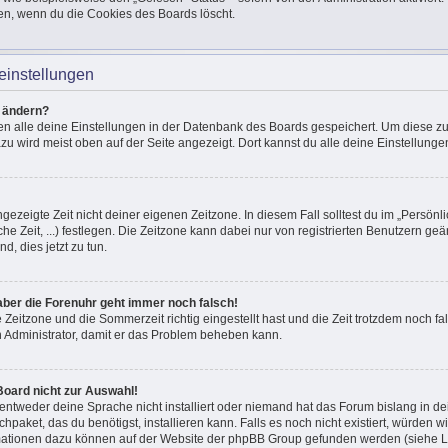
en, wenn du die Cookies des Boards löscht.
einstellungen
n ändern?
den alle deine Einstellungen in der Datenbank des Boards gespeichert. Um diese z
azu wird meist oben auf der Seite angezeigt. Dort kannst du alle deine Einstellunge
ngezeigte Zeit nicht deiner eigenen Zeitzone. In diesem Fall solltest du im „Persönli
he Zeit, ...) festlegen. Die Zeitzone kann dabei nur von registrierten Benutzern g
und, dies jetzt zu tun.
, aber die Forenuhr geht immer noch falsch!
e Zeitzone und die Sommerzeit richtig eingestellt hast und die Zeit trotzdem noch fal
en Administrator, damit er das Problem beheben kann.
Board nicht zur Auswahl!
 entweder deine Sprache nicht installiert oder niemand hat das Forum bislang in de
chpaket, das du benötigst, installieren kann. Falls es noch nicht existiert, würden 
mationen dazu können auf der Website der phpBB Group gefunden werden (siehe Li