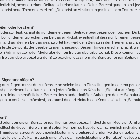
m zu eröffnen, klicke auf das entsprechende Symbol, entweder in der Foren- oder
rderlich ist, bevor du einen Beitrag schreiben kannst. Deine Berechtigungen sind j
 „Du darfst neue Themen erstellen“, „Du darfst an Abstimmungen in diesem Forum tei
eiten oder löschen?
oderator bist, kannst du nur deine eigenen Beiträge bearbeiten oder löschen. Du k
ol für den entsprechenden Beitrag anklickst; eventuell ist dies nur für einen beg
emand auf deinen Beitrag geantwortet hat, wird dein Beitrag in der Themenansicht 
r letzte Zeitpunkt der Bearbeitungen angezeigt. Dieser Hinweis erscheint nicht, 
in Administrator oder Moderator deinen Beitrag überarbeitet hat. Diese können jedoc
n Beitrag überarbeitet wurde. Bitte beachte, dass normale Benutzer einen Beitrag 
e Signatur anfügen?
g anzufügen, musst du zunächst eine solche in den Einstellungen in deinem persön
nd gespeichert hast, kannst du in jedem Beitrag das Kästchen „Signatur anhängen“ 
u in deinem persönlichen Bereich das standardmäßige Anhängen deiner Signatur a
natur verfassen möchtest, so kannst du dort einfach das Kontrollkästchen „Signat
len?
oder den ersten Beitrag eines Themas bearbeitest, findest du ein Register „Umfra
Solltest du diesen Bereich nicht sehen können, so hast du wahrscheinlich nicht di
 und mindestens zwei Antwortmöglichkeiten in die entsprechenden Felder eingeben un
n Zeile steht. Du kannst auch unter „Auswahlmöglichkeiten pro Benutzer“ festlegen,