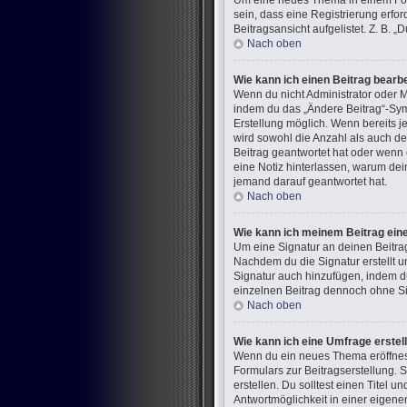
Um eine neues Thema in einem Foru
sein, dass eine Registrierung erfo
Beitragsansicht aufgelistet. Z. B.
Nach oben
Wie kann ich einen Beitrag bearb
Wenn du nicht Administrator oder M
indem du das „Ändere Beitrag“-Symb
Erstellung möglich. Wenn bereits j
wird sowohl die Anzahl als auch de
Beitrag geantwortet hat oder wenn e
eine Notiz hinterlassen, warum dei
jemand darauf geantwortet hat.
Nach oben
Wie kann ich meinem Beitrag ein
Um eine Signatur an deinen Beitra
Nachdem du die Signatur erstellt u
Signatur auch hinzufügen, indem d
einzelnen Beitrag dennoch ohne Sig
Nach oben
Wie kann ich eine Umfrage erstel
Wenn du ein neues Thema eröffnest 
Formulars zur Beitragserstellung. 
erstellen. Du solltest einen Titel
Antwortmöglichkeit in einer eigene