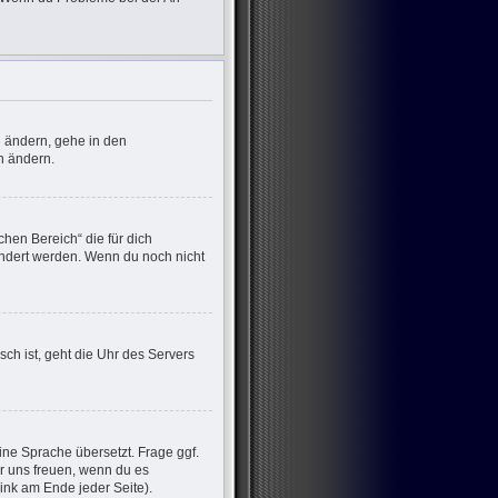
u ändern, gehe in den
n ändern.
chen Bereich“ die für dich
eändert werden. Wenn du noch nicht
sch ist, geht die Uhr des Servers
ine Sprache übersetzt. Frage ggf.
wir uns freuen, wenn du es
nk am Ende jeder Seite).