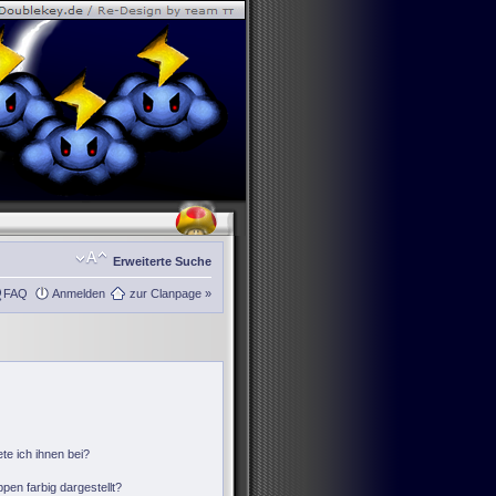
Erweiterte Suche
FAQ
Anmelden
zur Clanpage »
te ich ihnen bei?
en farbig dargestellt?