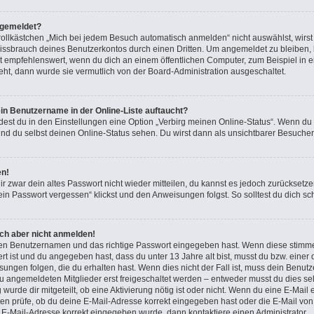
bgemeldet?
lkästchen „Mich bei jedem Besuch automatisch anmelden“ nicht auswählst, wirst d
issbrauch deines Benutzerkontos durch einen Dritten. Um angemeldet zu bleiben,
t empfehlenswert, wenn du dich an einem öffentlichen Computer, zum Beispiel in e
teht, dann wurde sie vermutlich von der Board-Administration ausgeschaltet.
in Benutzername in der Online-Liste auftaucht?
dest du in den Einstellungen eine Option „Verbirg meinen Online-Status“. Wenn du
nd du selbst deinen Online-Status sehen. Du wirst dann als unsichtbarer Besucher
en!
ir zwar dein altes Passwort nicht wieder mitteilen, du kannst es jedoch zurücksetz
in Passwort vergessen“ klickst und den Anweisungen folgst. So solltest du dich s
ich aber nicht anmelden!
igen Benutzernamen und das richtige Passwort eingegeben hast. Wenn diese stimme
ert ist und du angegeben hast, dass du unter 13 Jahre alt bist, musst du bzw. einer 
gen folgen, die du erhalten hast. Wenn dies nicht der Fall ist, muss dein Benutzer
 angemeldeten Mitglieder erst freigeschaltet werden – entweder musst du dies sel
 wurde dir mitgeteilt, ob eine Aktivierung nötig ist oder nicht. Wenn du eine E-Mail 
n prüfe, ob du deine E-Mail-Adresse korrekt eingegeben hast oder die E-Mail von 
e E-Mail-Adresse korrekt eingegeben wurde, dann kontaktiere einen Administrator.