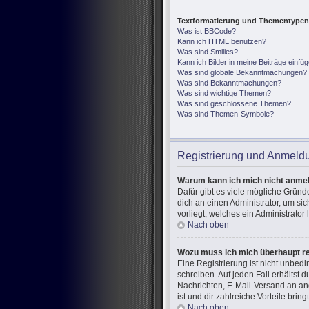
Textformatierung und Thementypen
Was ist BBCode?
Kann ich HTML benutzen?
Was sind Smilies?
Kann ich Bilder in meine Beiträge einfü
Was sind globale Bekanntmachungen?
Was sind Bekanntmachungen?
Was sind wichtige Themen?
Was sind geschlossene Themen?
Was sind Themen-Symbole?
Registrierung und Anmeld
Warum kann ich mich nicht anme
Dafür gibt es viele mögliche Gründ
dich an einen Administrator, um si
vorliegt, welches ein Administrator
Nach oben
Wozu muss ich mich überhaupt re
Eine Registrierung ist nicht unbed
schreiben. Auf jeden Fall erhältst d
Nachrichten, E-Mail-Versand an and
ist und dir zahlreiche Vorteile bringt
Nach oben