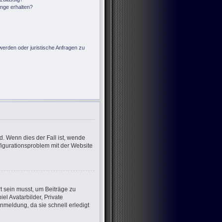
änge erhalten?
?
werden oder juristische Anfragen zu
d. Wenn dies der Fall ist, wende
nfigurationsproblem mit der Website
rt sein musst, um Beiträge zu
iel Avatarbilder, Private
nmeldung, da sie schnell erledigt