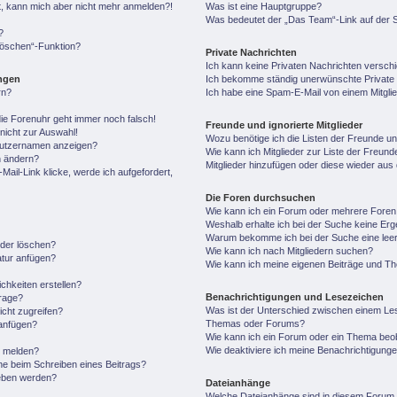
ert, kann mich aber nicht mehr anmelden?!
Was ist eine Hauptgruppe?
Was bedeutet der „Das Team“-Link auf der S
?
 löschen“-Funktion?
Private Nachrichten
Ich kann keine Privaten Nachrichten versch
ungen
Ich bekomme ständig unerwünschte Private 
rn?
Ich habe eine Spam-E-Mail von einem Mitgli
 die Forenuhr geht immer noch falsch!
Freunde und ignorierte Mitglieder
nicht zur Auswahl!
Wozu benötige ich die Listen der Freunde und
enutzernamen anzeigen?
Wie kann ich Mitglieder zur Liste der Freunde
n ändern?
Mitglieder hinzufügen oder diese wieder aus
ail-Link klicke, werde ich aufgefordert,
Die Foren durchsuchen
Wie kann ich ein Forum oder mehrere Fore
Weshalb erhalte ich bei der Suche keine Er
Warum bekomme ich bei der Suche eine leer
oder löschen?
Wie kann ich nach Mitgliedern suchen?
atur anfügen?
Wie kann ich meine eigenen Beiträge und T
chkeiten erstellen?
Benachrichtigungen und Lesezeichen
frage?
Was ist der Unterschied zwischen einem Le
cht zugreifen?
Themas oder Forums?
anfügen?
Wie kann ich ein Forum oder ein Thema be
Wie deaktiviere ich meine Benachrichtigung
n melden?
he beim Schreiben eines Beitrags?
geben werden?
Dateianhänge
Welche Dateianhänge sind in diesem Forum 