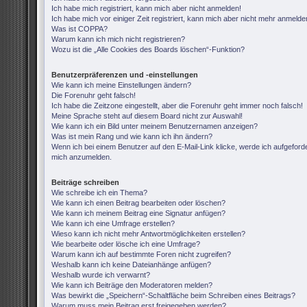
Ich habe mich registriert, kann mich aber nicht anmelden!
Ich habe mich vor einiger Zeit registriert, kann mich aber nicht mehr anmelde
Was ist COPPA?
Warum kann ich mich nicht registrieren?
Wozu ist die „Alle Cookies des Boards löschen“-Funktion?
Benutzerpräferenzen und -einstellungen
Wie kann ich meine Einstellungen ändern?
Die Forenuhr geht falsch!
Ich habe die Zeitzone eingestellt, aber die Forenuhr geht immer noch falsch!
Meine Sprache steht auf diesem Board nicht zur Auswahl!
Wie kann ich ein Bild unter meinem Benutzernamen anzeigen?
Was ist mein Rang und wie kann ich ihn ändern?
Wenn ich bei einem Benutzer auf den E-Mail-Link klicke, werde ich aufgeforde
mich anzumelden.
Beiträge schreiben
Wie schreibe ich ein Thema?
Wie kann ich einen Beitrag bearbeiten oder löschen?
Wie kann ich meinem Beitrag eine Signatur anfügen?
Wie kann ich eine Umfrage erstellen?
Wieso kann ich nicht mehr Antwortmöglichkeiten erstellen?
Wie bearbeite oder lösche ich eine Umfrage?
Warum kann ich auf bestimmte Foren nicht zugreifen?
Weshalb kann ich keine Dateianhänge anfügen?
Weshalb wurde ich verwarnt?
Wie kann ich Beiträge den Moderatoren melden?
Was bewirkt die „Speichern“-Schaltfläche beim Schreiben eines Beitrags?
Warum muss mein Beitrag erst freigegeben werden?