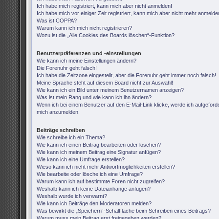
Ich habe mich registriert, kann mich aber nicht anmelden!
Ich habe mich vor einiger Zeit registriert, kann mich aber nicht mehr anmelde
Was ist COPPA?
Warum kann ich mich nicht registrieren?
Wozu ist die „Alle Cookies des Boards löschen“-Funktion?
Benutzerpräferenzen und -einstellungen
Wie kann ich meine Einstellungen ändern?
Die Forenuhr geht falsch!
Ich habe die Zeitzone eingestellt, aber die Forenuhr geht immer noch falsch!
Meine Sprache steht auf diesem Board nicht zur Auswahl!
Wie kann ich ein Bild unter meinem Benutzernamen anzeigen?
Was ist mein Rang und wie kann ich ihn ändern?
Wenn ich bei einem Benutzer auf den E-Mail-Link klicke, werde ich aufgeforde
mich anzumelden.
Beiträge schreiben
Wie schreibe ich ein Thema?
Wie kann ich einen Beitrag bearbeiten oder löschen?
Wie kann ich meinem Beitrag eine Signatur anfügen?
Wie kann ich eine Umfrage erstellen?
Wieso kann ich nicht mehr Antwortmöglichkeiten erstellen?
Wie bearbeite oder lösche ich eine Umfrage?
Warum kann ich auf bestimmte Foren nicht zugreifen?
Weshalb kann ich keine Dateianhänge anfügen?
Weshalb wurde ich verwarnt?
Wie kann ich Beiträge den Moderatoren melden?
Was bewirkt die „Speichern“-Schaltfläche beim Schreiben eines Beitrags?
Warum muss mein Beitrag erst freigegeben werden?