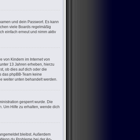
ernamen und dein Passwort. Es kann
öschen viele Boards regelmäßig
ich einfach erneut und nimm aktiv
e von Kindern im Internet von
 unter 13 Jahren erheben, hierzu
, ob dies auf dich oder die
dass das phpBB-Team keine
die weiter unten behandelt werden.
nistration gesperrt wurde. Die
. Um Hilfe zu erhalten, wende dich
m angemeldet bleibst. Außerdem
t. Wenn du Probleme bei der An-