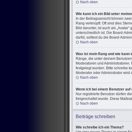
Nach oben
Wie kann ich ein Bild unter mei
In der Beitragsansicht können zwe
Rang verknüpft: Oft sind dies Ster
Bild darunter, ist auch als „Avatar
unterschiedlich ist. Die Board-Ad
darfst, solltest du die Board-Admin
Nach oben
Was ist mein Rang und wie kann i
Ränge, die unter deinem Benutzerna
Moderatoren und Administratoren. 
festgelegt wurden. Bitte schreibe 
Moderator oder Administrator wird
Nach oben
Wenn ich bei einem Benutzer auf 
Nur registrierte Benutzer dürfen di
freigeschaltet wurde. Diese Maßna
Nach oben
Beiträge schreiben
Wie schreibe ich ein Thema?