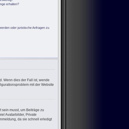
änge erhalten?
?
werden oder juristische Anfragen zu
d. Wenn dies der Fall ist, wende
nfigurationsproblem mit der Website
rt sein musst, um Beiträge zu
iel Avatarbilder, Private
nmeldung, da sie schnell erledigt