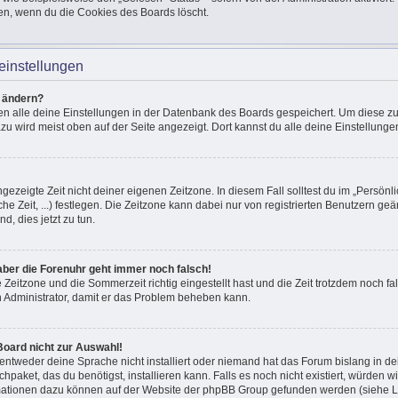
en, wenn du die Cookies des Boards löscht.
einstellungen
n ändern?
den alle deine Einstellungen in der Datenbank des Boards gespeichert. Um diese z
azu wird meist oben auf der Seite angezeigt. Dort kannst du alle deine Einstellunge
ngezeigte Zeit nicht deiner eigenen Zeitzone. In diesem Fall solltest du im „Persönli
he Zeit, ...) festlegen. Die Zeitzone kann dabei nur von registrierten Benutzern g
und, dies jetzt zu tun.
, aber die Forenuhr geht immer noch falsch!
e Zeitzone und die Sommerzeit richtig eingestellt hast und die Zeit trotzdem noch fal
en Administrator, damit er das Problem beheben kann.
Board nicht zur Auswahl!
 entweder deine Sprache nicht installiert oder niemand hat das Forum bislang in de
chpaket, das du benötigst, installieren kann. Falls es noch nicht existiert, würden 
mationen dazu können auf der Website der phpBB Group gefunden werden (siehe Li