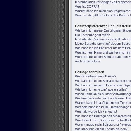
Ich habe mich vor einiger Zeit registri
Was ist COPPA?
Warum kann ich mich nicht registrieren
Wozu ist die „Alle Cookies des Boards
Benutzerpräferenzen und -einstell
Wie kann ich meine Einstellungen ände
Die Forenuhr geht falsch!
Ich habe die Zeitzone eingestellt, aber
Meine Sprache steht auf diesem Board 
Wie kann ich ein Bild unter meinem B
Was ist mein Rang und wie kann ich ih
Wenn ich bei einem Benutzer auf den E-M
mich anzumelden.
Beiträge schreiben
Wie schreibe ich ein Thema?
Wie kann ich einen Beitrag bearbeiten 
Wie kann ich meinem Beitrag eine Sign
Wie kann ich eine Umfrage erstellen?
Wieso kann ich nicht mehr Antwortmögli
Wie bearbeite oder lösche ich eine Um
Warum kann ich auf bestimmte Foren ni
Weshalb kann ich keine Dateianhänge 
Weshalb wurde ich verwarnt?
Wie kann ich Beiträge den Moderatore
Was bewirkt die „Speichern“-Schaltfläc
Warum muss mein Beitrag erst freige
Wie markiere ich ein Thema als neu?