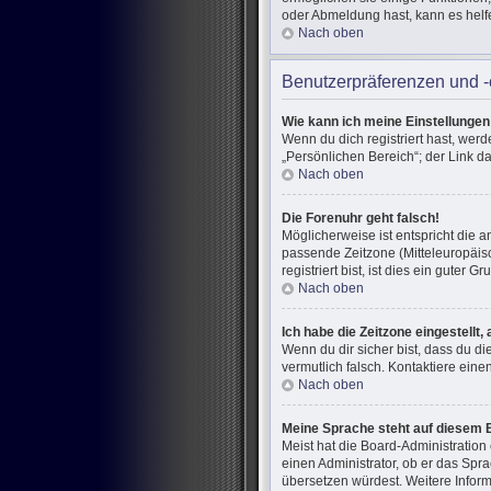
oder Abmeldung hast, kann es helf
Nach oben
Benutzerpräferenzen und -
Wie kann ich meine Einstellunge
Wenn du dich registriert hast, wer
„Persönlichen Bereich“; der Link d
Nach oben
Die Forenuhr geht falsch!
Möglicherweise ist entspricht die a
passende Zeitzone (Mitteleuropäisc
registriert bist, ist dies ein guter Gr
Nach oben
Ich habe die Zeitzone eingestellt
Wenn du dir sicher bist, dass du di
vermutlich falsch. Kontaktiere ein
Nach oben
Meine Sprache steht auf diesem 
Meist hat die Board-Administration
einen Administrator, ob er das Spra
übersetzen würdest. Weitere Infor