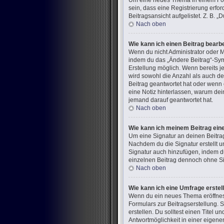
Um eine neues Thema in einem Foru
sein, dass eine Registrierung erfo
Beitragsansicht aufgelistet. Z. B.
Nach oben
Wie kann ich einen Beitrag bearb
Wenn du nicht Administrator oder M
indem du das „Ändere Beitrag“-Symb
Erstellung möglich. Wenn bereits j
wird sowohl die Anzahl als auch de
Beitrag geantwortet hat oder wenn e
eine Notiz hinterlassen, warum dei
jemand darauf geantwortet hat.
Nach oben
Wie kann ich meinem Beitrag ein
Um eine Signatur an deinen Beitra
Nachdem du die Signatur erstellt u
Signatur auch hinzufügen, indem d
einzelnen Beitrag dennoch ohne Sig
Nach oben
Wie kann ich eine Umfrage erstel
Wenn du ein neues Thema eröffnest 
Formulars zur Beitragserstellung. 
erstellen. Du solltest einen Titel
Antwortmöglichkeit in einer eigene