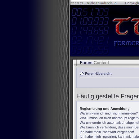
Foren-Übersicht
Häufig gestellte Frage
Registrierung und Anmeldung
Warum kann ich mich nicht anmelden?
Wozu muss ich mich überhaupt registr
Warum werde ich automatisch abgemel
Wie kann ich verhindern, dass mein Ben
Ich habe mein Passwort vergessen!
Ich habe mich registriert, kann mich ab