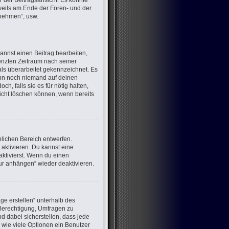
 der Beitragsansicht. Es könnte
eweils am Ende der Foren- und der
lnehmen“, usw.
annst einen Beitrag bearbeiten,
renzten Zeitraum nach seiner
als überarbeitet gekennzeichnet. Es
wenn noch niemand auf deinen
h, falls sie es für nötig halten,
nicht löschen können, wenn bereits
lichen Bereich entwerfen.
aktivieren. Du kannst eine
ktivierst. Wenn du einen
ur anhängen“ wieder deaktivieren.
ge erstellen“ unterhalb des
e Berechtigung, Umfragen zu
d dabei sicherstellen, dass jede
 wie viele Optionen ein Benutzer