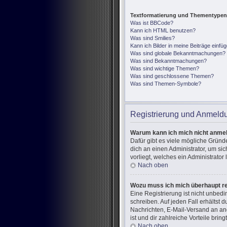
Textformatierung und Thementypen
Was ist BBCode?
Kann ich HTML benutzen?
Was sind Smilies?
Kann ich Bilder in meine Beiträge einfü
Was sind globale Bekanntmachungen?
Was sind Bekanntmachungen?
Was sind wichtige Themen?
Was sind geschlossene Themen?
Was sind Themen-Symbole?
Registrierung und Anmeld
Warum kann ich mich nicht anme
Dafür gibt es viele mögliche Gründ
dich an einen Administrator, um si
vorliegt, welches ein Administrator
Nach oben
Wozu muss ich mich überhaupt re
Eine Registrierung ist nicht unbed
schreiben. Auf jeden Fall erhältst d
Nachrichten, E-Mail-Versand an and
ist und dir zahlreiche Vorteile bringt
Nach oben