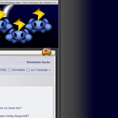
Erweiterte Suche
FAQ
Anmelden
zur Clanpage »
te ich ihnen bei?
en farbig dargestellt?