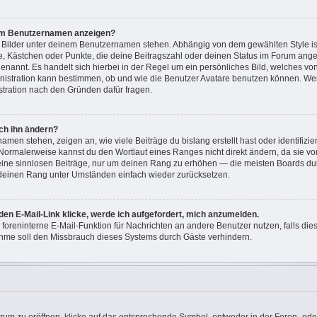
nem Benutzernamen anzeigen?
i Bilder unter deinem Benutzernamen stehen. Abhängig von dem gewählten Style ist
ne, Kästchen oder Punkte, die deine Beitragszahl oder deinen Status im Forum ang
“ genannt. Es handelt sich hierbei in der Regel um ein persönliches Bild, welches v
ministration kann bestimmen, ob und wie die Benutzer Avatare benutzen können. W
istration nach den Gründen dafür fragen.
ch ihn ändern?
men stehen, zeigen an, wie viele Beiträge du bislang erstellt hast oder identifizi
Normalerweise kannst du den Wortlaut eines Ranges nicht direkt ändern, da sie vo
keine sinnlosen Beiträge, nur um deinen Rang zu erhöhen — die meisten Boards dul
 deinen Rang unter Umständen einfach wieder zurücksetzen.
den E-Mail-Link klicke, werde ich aufgefordert, mich anzumelden.
e foreninterne E-Mail-Funktion für Nachrichten an andere Benutzer nutzen, falls di
hme soll den Missbrauch dieses Systems durch Gäste verhindern.