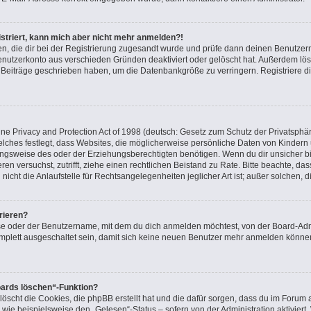
gistriert, kann mich aber nicht mehr anmelden?!
nden, die dir bei der Registrierung zugesandt wurde und prüfe dann deinen Benutz
Benutzerkonto aus verschieden Gründen deaktiviert oder gelöscht hat. Außerdem l
ne Beiträge geschrieben haben, um die Datenbankgröße zu verringern. Registriere d
e Privacy and Protection Act of 1998 (deutsch: Gesetz zum Schutz der Privatsphär
elches festlegt, dass Websites, die möglicherweise persönliche Daten von Kindern
gsweise des oder der Erziehungsberechtigten benötigen. Wenn du dir unsicher bist
ieren versuchst, zutrifft, ziehe einen rechtlichen Beistand zu Rate. Bitte beachte, 
icht die Anlaufstelle für Rechtsangelegenheiten jeglicher Art ist; außer solchen, 
rieren?
se oder der Benutzername, mit dem du dich anmelden möchtest, von der Board-Admi
plett ausgeschaltet sein, damit sich keine neuen Benutzer mehr anmelden können
oards löschen“-Funktion?
löscht die Cookies, die phpBB erstellt hat und die dafür sorgen, dass du im Foru
 wie beispielsweise den „Gelesen“-Status – sofern von der Administration aktivier