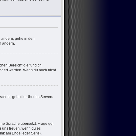
u ändern, gehe in den
n ändern.
chen Bereich“ die für dich
eändert werden. Wenn du noch nicht
sch ist, geht die Uhr des Servers
ine Sprache übersetzt. Frage ggf.
wir uns freuen, wenn du es
nk am Ende jeder Seite).