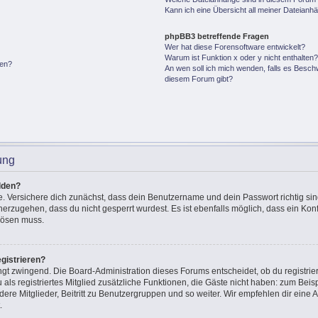
Kann ich eine Übersicht all meiner Dateianh
phpBB3 betreffende Fragen
Wer hat diese Forensoftware entwickelt?
Warum ist Funktion x oder y nicht enthalten
gen?
An wen soll ich mich wenden, falls es Besch
diesem Forum gibt?
ung
lden?
e. Versichere dich zunächst, dass dein Benutzername und dein Passwort richtig sin
cherzugehen, dass du nicht gesperrt wurdest. Es ist ebenfalls möglich, dass ein Ko
 lösen muss.
gistrieren?
ingt zwingend. Die Board-Administration dieses Forums entscheidet, ob du registrie
u als registriertes Mitglied zusätzliche Funktionen, die Gäste nicht haben: zum Beisp
ere Mitglieder, Beitritt zu Benutzergruppen und so weiter. Wir empfehlen dir eine A
.