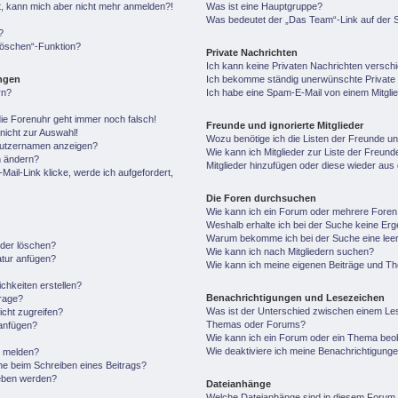
ert, kann mich aber nicht mehr anmelden?!
Was ist eine Hauptgruppe?
Was bedeutet der „Das Team“-Link auf der S
?
 löschen“-Funktion?
Private Nachrichten
Ich kann keine Privaten Nachrichten versch
ungen
Ich bekomme ständig unerwünschte Private 
rn?
Ich habe eine Spam-E-Mail von einem Mitgli
 die Forenuhr geht immer noch falsch!
Freunde und ignorierte Mitglieder
nicht zur Auswahl!
Wozu benötige ich die Listen der Freunde und
enutzernamen anzeigen?
Wie kann ich Mitglieder zur Liste der Freunde
n ändern?
Mitglieder hinzufügen oder diese wieder aus
ail-Link klicke, werde ich aufgefordert,
Die Foren durchsuchen
Wie kann ich ein Forum oder mehrere Fore
Weshalb erhalte ich bei der Suche keine Er
Warum bekomme ich bei der Suche eine leer
oder löschen?
Wie kann ich nach Mitgliedern suchen?
atur anfügen?
Wie kann ich meine eigenen Beiträge und T
chkeiten erstellen?
Benachrichtigungen und Lesezeichen
frage?
Was ist der Unterschied zwischen einem Le
cht zugreifen?
Themas oder Forums?
anfügen?
Wie kann ich ein Forum oder ein Thema be
Wie deaktiviere ich meine Benachrichtigung
n melden?
he beim Schreiben eines Beitrags?
geben werden?
Dateianhänge
Welche Dateianhänge sind in diesem Forum 