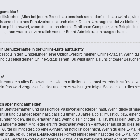
bgemeldet?
lkästchen „Mich bei jedem Besuch automatisch anmelden“ nicht auswählst, wirst d
issbrauch deines Benutzerkontos durch einen Dritten. Um angemeldet zu bleiben,
t empfehlenswert, wenn du dich an einem öffentlichen Computer, zum Beispiel in e
teht, dann wurde sie vermutlich von der Board-Administration ausgeschaltet.
in Benutzername in der Online-Liste auftaucht?
dest du in den Einstellungen eine Option „Verbirg meinen Online-Status“. Wenn du
nd du selbst deinen Online-Status sehen. Du wirst dann als unsichtbarer Besucher
en!
ir zwar dein altes Passwort nicht wieder mitteilen, du kannst es jedoch zurücksetz
in Passwort vergessen“ klickst und den Anweisungen folgst. So solltest du dich s
ich aber nicht anmelden!
igen Benutzernamen und das richtige Passwort eingegeben hast. Wenn diese stimme
ert ist und du angegeben hast, dass du unter 13 Jahre alt bist, musst du bzw. einer 
gen folgen, die du erhalten hast. Wenn dies nicht der Fall ist, muss dein Benutzer
 angemeldeten Mitglieder erst freigeschaltet werden – entweder musst du dies sel
 wurde dir mitgeteilt, ob eine Aktivierung nötig ist oder nicht. Wenn du eine E-Mail 
n prüfe, ob du deine E-Mail-Adresse korrekt eingegeben hast oder die E-Mail von 
e E-Mail-Adresse korrekt eingegeben wurde, dann kontaktiere einen Administrator.