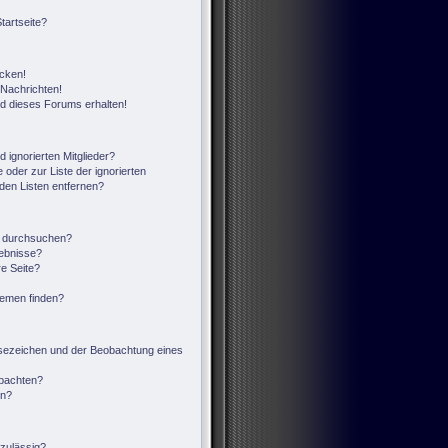
tartseite?
icken!
Nachrichten!
ed dieses Forums erhalten!
 ignorierten Mitglieder?
 oder zur Liste der ignorierten
 den Listen entfernen?
n durchsuchen?
gebnisse?
e Seite?
hemen finden?
sezeichen und der Beobachtung eines
obachten?
en?
zulässig?