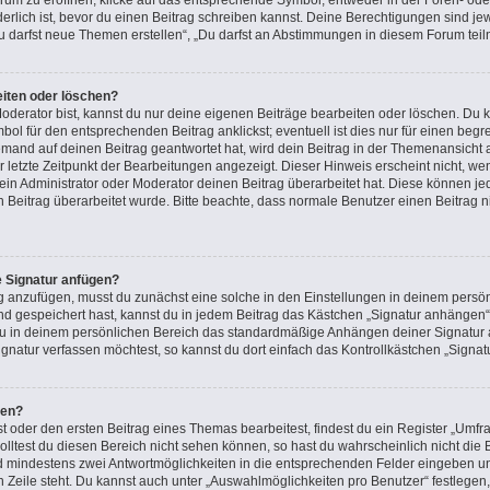
m zu eröffnen, klicke auf das entsprechende Symbol, entweder in der Foren- oder
rderlich ist, bevor du einen Beitrag schreiben kannst. Deine Berechtigungen sind j
 „Du darfst neue Themen erstellen“, „Du darfst an Abstimmungen in diesem Forum tei
eiten oder löschen?
oderator bist, kannst du nur deine eigenen Beiträge bearbeiten oder löschen. Du k
ol für den entsprechenden Beitrag anklickst; eventuell ist dies nur für einen beg
emand auf deinen Beitrag geantwortet hat, wird dein Beitrag in der Themenansicht 
r letzte Zeitpunkt der Bearbeitungen angezeigt. Dieser Hinweis erscheint nicht, 
in Administrator oder Moderator deinen Beitrag überarbeitet hat. Diese können jedoc
n Beitrag überarbeitet wurde. Bitte beachte, dass normale Benutzer einen Beitrag 
e Signatur anfügen?
g anzufügen, musst du zunächst eine solche in den Einstellungen in deinem persön
nd gespeichert hast, kannst du in jedem Beitrag das Kästchen „Signatur anhängen“ 
u in deinem persönlichen Bereich das standardmäßige Anhängen deiner Signatur a
natur verfassen möchtest, so kannst du dort einfach das Kontrollkästchen „Signat
len?
oder den ersten Beitrag eines Themas bearbeitest, findest du ein Register „Umfra
Solltest du diesen Bereich nicht sehen können, so hast du wahrscheinlich nicht di
 und mindestens zwei Antwortmöglichkeiten in die entsprechenden Felder eingeben un
n Zeile steht. Du kannst auch unter „Auswahlmöglichkeiten pro Benutzer“ festlegen,