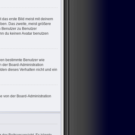
 das erste Bild meist mit deinem
eben. Das zweite, meist größere
on Benutzer zu Benutzer
enn du keinen Avatar benutzen
eren bestimmte Benutzer wie
n der Board-Administration
den dieses Verhalten nicht und ein
ese von der Board-Administration