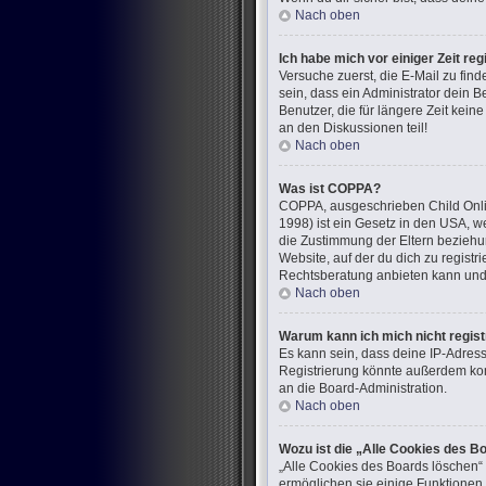
Nach oben
Ich habe mich vor einiger Zeit re
Versuche zuerst, die E-Mail zu fi
sein, dass ein Administrator dein 
Benutzer, die für längere Zeit kei
an den Diskussionen teil!
Nach oben
Was ist COPPA?
COPPA, ausgeschrieben Child Onlin
1998) ist ein Gesetz in den USA, w
die Zustimmung der Eltern beziehun
Website, auf der du dich zu registr
Rechtsberatung anbieten kann und n
Nach oben
Warum kann ich mich nicht regist
Es kann sein, dass deine IP-Adres
Registrierung könnte außerdem kom
an die Board-Administration.
Nach oben
Wozu ist die „Alle Cookies des B
„Alle Cookies des Boards löschen“ 
ermöglichen sie einige Funktionen,