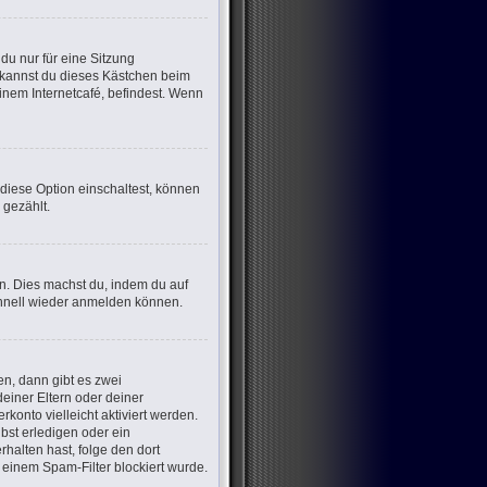
u nur für eine Sitzung
 kannst du dieses Kästchen beim
inem Internetcafé, befindest. Wenn
 diese Option einschaltest, können
 gezählt.
en. Dies machst du, indem du auf
chnell wieder anmelden können.
n, dann gibt es zwei
deiner Eltern oder deiner
konto vielleicht aktiviert werden.
bst erledigen oder ein
erhalten hast, folge den dort
einem Spam-Filter blockiert wurde.