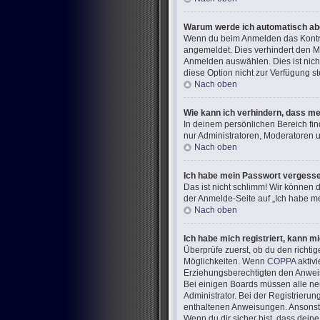
Warum werde ich automatisch a
Wenn du beim Anmelden das Kontrol
angemeldet. Dies verhindert den M
Anmelden auswählen. Dies ist nich
diese Option nicht zur Verfügung s
Nach oben
Wie kann ich verhindern, dass me
In deinem persönlichen Bereich fin
nur Administratoren, Moderatoren u
Nach oben
Ich habe mein Passwort vergess
Das ist nicht schlimm! Wir können d
der Anmelde-Seite auf „Ich habe me
Nach oben
Ich habe mich registriert, kann m
Überprüfe zuerst, ob du den richt
Möglichkeiten. Wenn
COPPA
aktivi
Erziehungsberechtigten den Anweisun
Bei einigen Boards müssen alle neu
Administrator. Bei der Registrierung
enthaltenen Anweisungen. Ansonste
Wenn du dir sicher bist, dass dein