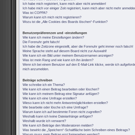
Ich habe mich registriert, kann mich aber nicht anmelden!
Ich habe mich vor einiger Zeit registriert, kann mich aber nicht mehr anmelde
Was ist COPPA?
Warum kann ich mich nicht registrieren?
Wozu ist die „Alle Cookies des Boards löschen“-Funktion?
Benutzerpräferenzen und -einstellungen
Wie kann ich meine Einstellungen ändern?
Die Forenuhr geht falsch!
Ich habe die Zeitzone eingestellt, aber die Forenuhr geht immer noch falsch!
Meine Sprache steht auf diesem Board nicht zur Auswahl!
Wie kann ich ein Bild unter meinem Benutzernamen anzeigen?
Was ist mein Rang und wie kann ich ihn ändern?
Wenn ich bei einem Benutzer auf den E-Mail-Link klicke, werde ich aufgeforde
mich anzumelden.
Beiträge schreiben
Wie schreibe ich ein Thema?
Wie kann ich einen Beitrag bearbeiten oder löschen?
Wie kann ich meinem Beitrag eine Signatur anfügen?
Wie kann ich eine Umfrage erstellen?
Wieso kann ich nicht mehr Antwortmöglichkeiten erstellen?
Wie bearbeite oder lösche ich eine Umfrage?
Warum kann ich auf bestimmte Foren nicht zugreifen?
Weshalb kann ich keine Dateianhänge anfügen?
Weshalb wurde ich verwarnt?
Wie kann ich Beiträge den Moderatoren melden?
Was bewirkt die „Speichern“-Schaltfläche beim Schreiben eines Beitrags?
Warum muss mein Beitrag erst freigegeben werden?