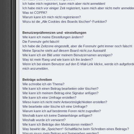
Ich habe mich registriert, kann mich aber nicht anmelden!
Ich habe mich vor einiger Zeit registriert, kann mich aber nicht mehr anmelde
Was ist COPPA?
Warum kann ich mich nicht registrieren?
Wozu ist die „Alle Cookies des Boards löschen“-Funktion?
Benutzerpräferenzen und -einstellungen
Wie kann ich meine Einstellungen ändern?
Die Forenuhr geht falsch!
Ich habe die Zeitzone eingestellt, aber die Forenuhr geht immer noch falsch!
Meine Sprache steht auf diesem Board nicht zur Auswahl!
Wie kann ich ein Bild unter meinem Benutzernamen anzeigen?
Was ist mein Rang und wie kann ich ihn ändern?
Wenn ich bei einem Benutzer auf den E-Mail-Link klicke, werde ich aufgeforde
mich anzumelden.
Beiträge schreiben
Wie schreibe ich ein Thema?
Wie kann ich einen Beitrag bearbeiten oder löschen?
Wie kann ich meinem Beitrag eine Signatur anfügen?
Wie kann ich eine Umfrage erstellen?
Wieso kann ich nicht mehr Antwortmöglichkeiten erstellen?
Wie bearbeite oder lösche ich eine Umfrage?
Warum kann ich auf bestimmte Foren nicht zugreifen?
Weshalb kann ich keine Dateianhänge anfügen?
Weshalb wurde ich verwarnt?
Wie kann ich Beiträge den Moderatoren melden?
Was bewirkt die „Speichern“-Schaltfläche beim Schreiben eines Beitrags?
Warum muss mein Beitrag erst freigegeben werden?