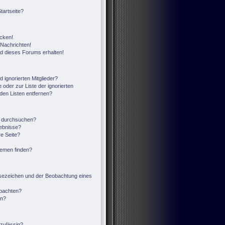
tartseite?
icken!
Nachrichten!
ed dieses Forums erhalten!
 ignorierten Mitglieder?
 oder zur Liste der ignorierten
 den Listen entfernen?
n durchsuchen?
gebnisse?
e Seite?
hemen finden?
sezeichen und der Beobachtung eines
obachten?
en?
zulässig?