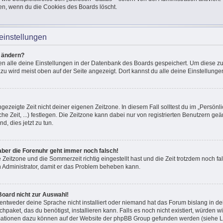
en, wenn du die Cookies des Boards löscht.
einstellungen
n ändern?
den alle deine Einstellungen in der Datenbank des Boards gespeichert. Um diese z
azu wird meist oben auf der Seite angezeigt. Dort kannst du alle deine Einstellunge
ngezeigte Zeit nicht deiner eigenen Zeitzone. In diesem Fall solltest du im „Persönli
he Zeit, ...) festlegen. Die Zeitzone kann dabei nur von registrierten Benutzern g
und, dies jetzt zu tun.
, aber die Forenuhr geht immer noch falsch!
e Zeitzone und die Sommerzeit richtig eingestellt hast und die Zeit trotzdem noch fal
en Administrator, damit er das Problem beheben kann.
Board nicht zur Auswahl!
 entweder deine Sprache nicht installiert oder niemand hat das Forum bislang in de
chpaket, das du benötigst, installieren kann. Falls es noch nicht existiert, würden 
mationen dazu können auf der Website der phpBB Group gefunden werden (siehe Li