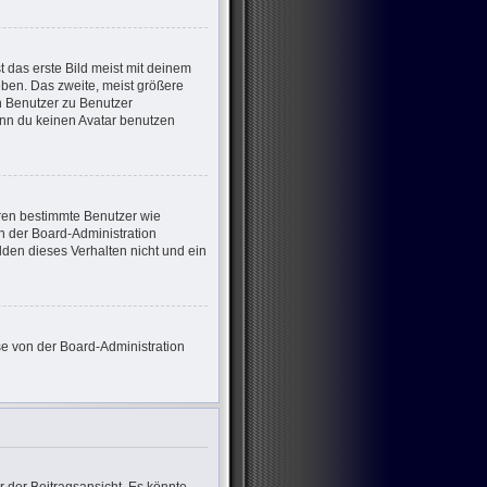
 das erste Bild meist mit deinem
eben. Das zweite, meist größere
on Benutzer zu Benutzer
enn du keinen Avatar benutzen
eren bestimmte Benutzer wie
n der Board-Administration
den dieses Verhalten nicht und ein
ese von der Board-Administration