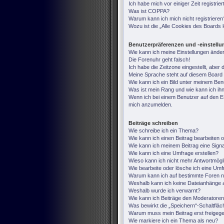
Ich habe mich vor einiger Zeit registri
Was ist COPPA?
Warum kann ich mich nicht registrieren
Wozu ist die „Alle Cookies des Boards
Benutzerpräferenzen und -einstell
Wie kann ich meine Einstellungen ände
Die Forenuhr geht falsch!
Ich habe die Zeitzone eingestellt, aber
Meine Sprache steht auf diesem Board 
Wie kann ich ein Bild unter meinem B
Was ist mein Rang und wie kann ich ih
Wenn ich bei einem Benutzer auf den E-M
mich anzumelden.
Beiträge schreiben
Wie schreibe ich ein Thema?
Wie kann ich einen Beitrag bearbeiten 
Wie kann ich meinem Beitrag eine Sign
Wie kann ich eine Umfrage erstellen?
Wieso kann ich nicht mehr Antwortmögli
Wie bearbeite oder lösche ich eine Um
Warum kann ich auf bestimmte Foren ni
Weshalb kann ich keine Dateianhänge 
Weshalb wurde ich verwarnt?
Wie kann ich Beiträge den Moderatore
Was bewirkt die „Speichern“-Schaltfläc
Warum muss mein Beitrag erst freige
Wie markiere ich ein Thema als neu?