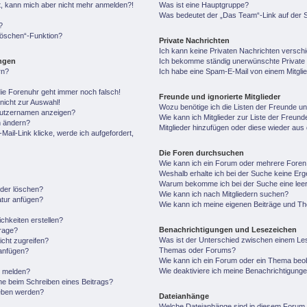
ert, kann mich aber nicht mehr anmelden?!
Was ist eine Hauptgruppe?
Was bedeutet der „Das Team“-Link auf der S
?
 löschen“-Funktion?
Private Nachrichten
Ich kann keine Privaten Nachrichten versch
ungen
Ich bekomme ständig unerwünschte Private 
rn?
Ich habe eine Spam-E-Mail von einem Mitgli
 die Forenuhr geht immer noch falsch!
Freunde und ignorierte Mitglieder
nicht zur Auswahl!
Wozu benötige ich die Listen der Freunde und
enutzernamen anzeigen?
Wie kann ich Mitglieder zur Liste der Freunde
n ändern?
Mitglieder hinzufügen oder diese wieder aus
ail-Link klicke, werde ich aufgefordert,
Die Foren durchsuchen
Wie kann ich ein Forum oder mehrere Fore
Weshalb erhalte ich bei der Suche keine Er
Warum bekomme ich bei der Suche eine leer
oder löschen?
Wie kann ich nach Mitgliedern suchen?
atur anfügen?
Wie kann ich meine eigenen Beiträge und T
chkeiten erstellen?
Benachrichtigungen und Lesezeichen
frage?
Was ist der Unterschied zwischen einem Le
cht zugreifen?
Themas oder Forums?
anfügen?
Wie kann ich ein Forum oder ein Thema be
Wie deaktiviere ich meine Benachrichtigung
n melden?
he beim Schreiben eines Beitrags?
geben werden?
Dateianhänge
Welche Dateianhänge sind in diesem Forum 