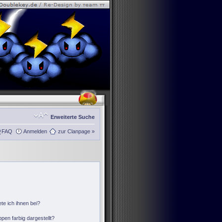
Erweiterte Suche
FAQ
Anmelden
zur Clanpage »
te ich ihnen bei?
en farbig dargestellt?