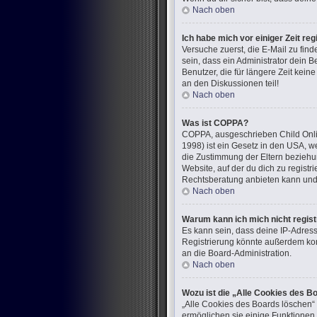
Nach oben
Ich habe mich vor einiger Zeit re
Versuche zuerst, die E-Mail zu fi
sein, dass ein Administrator dein 
Benutzer, die für längere Zeit kei
an den Diskussionen teil!
Nach oben
Was ist COPPA?
COPPA, ausgeschrieben Child Onlin
1998) ist ein Gesetz in den USA, w
die Zustimmung der Eltern beziehun
Website, auf der du dich zu registr
Rechtsberatung anbieten kann und n
Nach oben
Warum kann ich mich nicht regist
Es kann sein, dass deine IP-Adres
Registrierung könnte außerdem kom
an die Board-Administration.
Nach oben
Wozu ist die „Alle Cookies des B
„Alle Cookies des Boards löschen“ 
ermöglichen sie einige Funktionen,