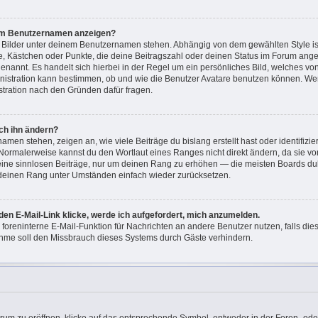
nem Benutzernamen anzeigen?
i Bilder unter deinem Benutzernamen stehen. Abhängig von dem gewählten Style ist
ne, Kästchen oder Punkte, die deine Beitragszahl oder deinen Status im Forum ang
“ genannt. Es handelt sich hierbei in der Regel um ein persönliches Bild, welches v
ministration kann bestimmen, ob und wie die Benutzer Avatare benutzen können. W
istration nach den Gründen dafür fragen.
ch ihn ändern?
men stehen, zeigen an, wie viele Beiträge du bislang erstellt hast oder identifizi
Normalerweise kannst du den Wortlaut eines Ranges nicht direkt ändern, da sie vo
keine sinnlosen Beiträge, nur um deinen Rang zu erhöhen — die meisten Boards dul
 deinen Rang unter Umständen einfach wieder zurücksetzen.
den E-Mail-Link klicke, werde ich aufgefordert, mich anzumelden.
e foreninterne E-Mail-Funktion für Nachrichten an andere Benutzer nutzen, falls di
hme soll den Missbrauch dieses Systems durch Gäste verhindern.