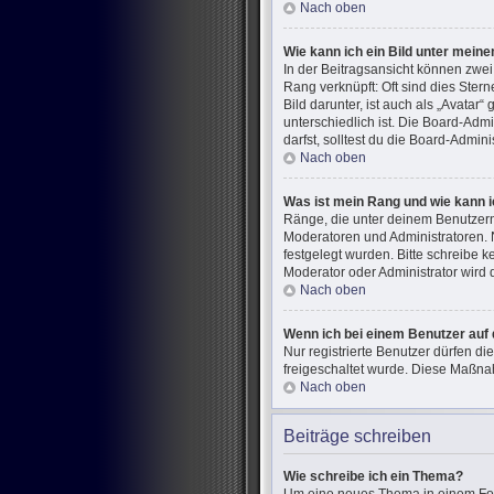
Nach oben
Wie kann ich ein Bild unter mei
In der Beitragsansicht können zwe
Rang verknüpft: Oft sind dies Ster
Bild darunter, ist auch als „Avatar
unterschiedlich ist. Die Board-Ad
darfst, solltest du die Board-Admin
Nach oben
Was ist mein Rang und wie kann i
Ränge, die unter deinem Benutzerna
Moderatoren und Administratoren. 
festgelegt wurden. Bitte schreibe 
Moderator oder Administrator wird
Nach oben
Wenn ich bei einem Benutzer auf 
Nur registrierte Benutzer dürfen di
freigeschaltet wurde. Diese Maßna
Nach oben
Beiträge schreiben
Wie schreibe ich ein Thema?