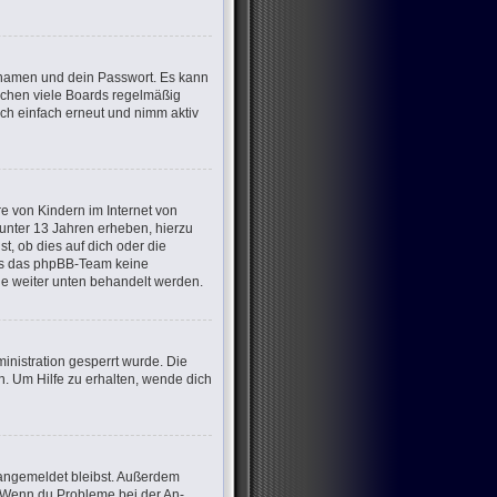
ernamen und dein Passwort. Es kann
öschen viele Boards regelmäßig
ich einfach erneut und nimm aktiv
e von Kindern im Internet von
 unter 13 Jahren erheben, hierzu
, ob dies auf dich oder die
dass das phpBB-Team keine
die weiter unten behandelt werden.
nistration gesperrt wurde. Die
. Um Hilfe zu erhalten, wende dich
m angemeldet bleibst. Außerdem
t. Wenn du Probleme bei der An-