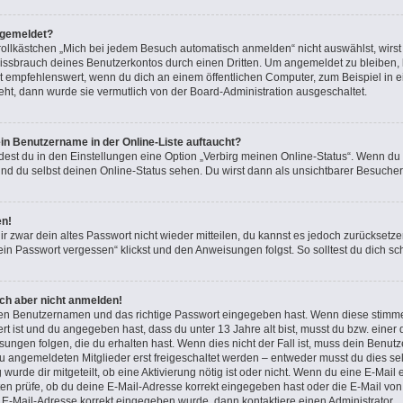
bgemeldet?
lkästchen „Mich bei jedem Besuch automatisch anmelden“ nicht auswählst, wirst d
issbrauch deines Benutzerkontos durch einen Dritten. Um angemeldet zu bleiben,
t empfehlenswert, wenn du dich an einem öffentlichen Computer, zum Beispiel in e
teht, dann wurde sie vermutlich von der Board-Administration ausgeschaltet.
in Benutzername in der Online-Liste auftaucht?
dest du in den Einstellungen eine Option „Verbirg meinen Online-Status“. Wenn du
nd du selbst deinen Online-Status sehen. Du wirst dann als unsichtbarer Besucher
en!
ir zwar dein altes Passwort nicht wieder mitteilen, du kannst es jedoch zurücksetz
in Passwort vergessen“ klickst und den Anweisungen folgst. So solltest du dich s
ich aber nicht anmelden!
igen Benutzernamen und das richtige Passwort eingegeben hast. Wenn diese stimme
ert ist und du angegeben hast, dass du unter 13 Jahre alt bist, musst du bzw. einer 
gen folgen, die du erhalten hast. Wenn dies nicht der Fall ist, muss dein Benutzer
 angemeldeten Mitglieder erst freigeschaltet werden – entweder musst du dies sel
 wurde dir mitgeteilt, ob eine Aktivierung nötig ist oder nicht. Wenn du eine E-Mail 
n prüfe, ob du deine E-Mail-Adresse korrekt eingegeben hast oder die E-Mail von 
e E-Mail-Adresse korrekt eingegeben wurde, dann kontaktiere einen Administrator.