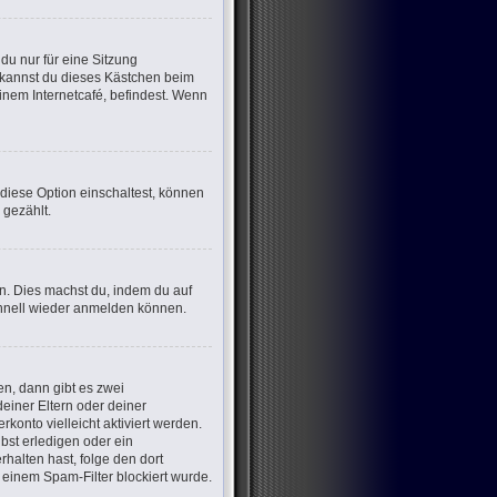
u nur für eine Sitzung
 kannst du dieses Kästchen beim
inem Internetcafé, befindest. Wenn
 diese Option einschaltest, können
 gezählt.
en. Dies machst du, indem du auf
chnell wieder anmelden können.
n, dann gibt es zwei
deiner Eltern oder deiner
konto vielleicht aktiviert werden.
bst erledigen oder ein
erhalten hast, folge den dort
einem Spam-Filter blockiert wurde.