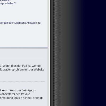
änge erhalten?
?
werden oder juristische Anfragen zu
d. Wenn dies der Fall ist, wende
nfigurationsproblem mit der Website
rt sein musst, um Beiträge zu
iel Avatarbilder, Private
nmeldung, da sie schnell erledigt