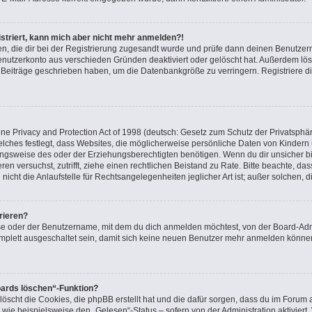
gistriert, kann mich aber nicht mehr anmelden?!
nden, die dir bei der Registrierung zugesandt wurde und prüfe dann deinen Benutz
Benutzerkonto aus verschieden Gründen deaktiviert oder gelöscht hat. Außerdem l
ne Beiträge geschrieben haben, um die Datenbankgröße zu verringern. Registriere d
e Privacy and Protection Act of 1998 (deutsch: Gesetz zum Schutz der Privatsphär
elches festlegt, dass Websites, die möglicherweise persönliche Daten von Kindern
gsweise des oder der Erziehungsberechtigten benötigen. Wenn du dir unsicher bist
ieren versuchst, zutrifft, ziehe einen rechtlichen Beistand zu Rate. Bitte beachte, 
icht die Anlaufstelle für Rechtsangelegenheiten jeglicher Art ist; außer solchen, 
rieren?
se oder der Benutzername, mit dem du dich anmelden möchtest, von der Board-Admi
plett ausgeschaltet sein, damit sich keine neuen Benutzer mehr anmelden können
oards löschen“-Funktion?
löscht die Cookies, die phpBB erstellt hat und die dafür sorgen, dass du im Foru
 wie beispielsweise den „Gelesen“-Status – sofern von der Administration aktivier