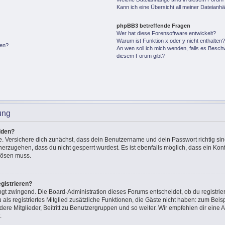
Kann ich eine Übersicht all meiner Dateianh
phpBB3 betreffende Fragen
Wer hat diese Forensoftware entwickelt?
Warum ist Funktion x oder y nicht enthalten
gen?
An wen soll ich mich wenden, falls es Besch
diesem Forum gibt?
ung
lden?
e. Versichere dich zunächst, dass dein Benutzername und dein Passwort richtig sin
cherzugehen, dass du nicht gesperrt wurdest. Es ist ebenfalls möglich, dass ein Ko
 lösen muss.
gistrieren?
ingt zwingend. Die Board-Administration dieses Forums entscheidet, ob du registrie
u als registriertes Mitglied zusätzliche Funktionen, die Gäste nicht haben: zum Beisp
ere Mitglieder, Beitritt zu Benutzergruppen und so weiter. Wir empfehlen dir eine A
.