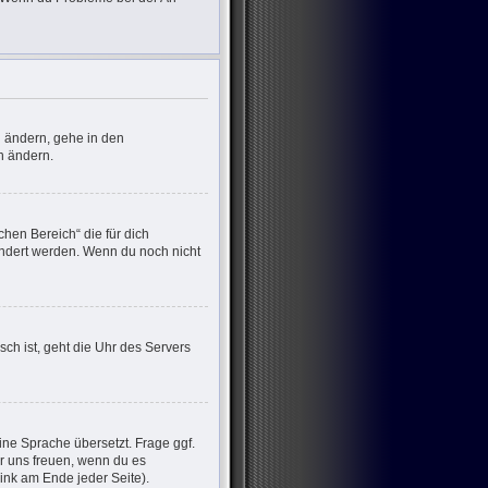
u ändern, gehe in den
n ändern.
chen Bereich“ die für dich
eändert werden. Wenn du noch nicht
sch ist, geht die Uhr des Servers
ine Sprache übersetzt. Frage ggf.
wir uns freuen, wenn du es
nk am Ende jeder Seite).