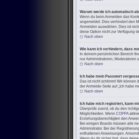
Warum werde ich automatisch a
Wenn du beim Anmelden das Kontrol
angemeldet. Dies verhindert den M
Anmelden auswählen. Dies ist nich
diese Option nicht zur Verfügung s
Nach oben
Wie kann ich verhindern, dass me
In deinem persönlichen Bereich fin
nur Administratoren, Moderatoren u
Nach oben
Ich habe mein Passwort vergess
Das ist nicht schlimm! Wir können d
der Anmelde-Seite auf „Ich habe me
Nach oben
Ich habe mich registriert, kann m
Überprüfe zuerst, ob du den richt
Möglichkeiten. Wenn
COPPA
aktivi
Erziehungsberechtigten den Anweisun
Bei einigen Boards müssen alle neu
Administrator. Bei der Registrierung
enthaltenen Anweisungen. Ansonste
Wenn du dir sicher bist, dass dein