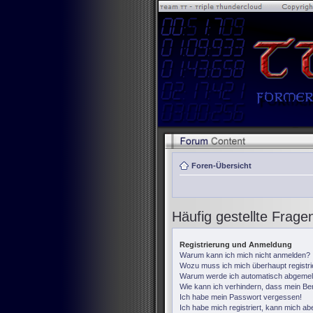
Foren-Übersicht
Häufig gestellte Frage
Registrierung und Anmeldung
Warum kann ich mich nicht anmelden?
Wozu muss ich mich überhaupt registr
Warum werde ich automatisch abgemel
Wie kann ich verhindern, dass mein Ben
Ich habe mein Passwort vergessen!
Ich habe mich registriert, kann mich ab