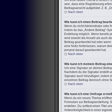
Um eine neues Thema in einem Foru
sein, dass eine Registrierung erfo
Beitragsansicht aufgelistet. Z. B.
Nach oben
Wie kann ich einen Beitrag bearb
Wenn du nicht Administrator oder M
indem du das „Ändere Beitrag“-Symb
Erstellung möglich. Wenn bereits j
wird sowohl die Anzahl als auch de
Beitrag geantwortet hat oder wenn e
eine Notiz hinterlassen, warum dei
jemand darauf geantwortet hat.
Nach oben
Wie kann ich meinem Beitrag ein
Um eine Signatur an deinen Beitra
Nachdem du die Signatur erstellt u
Signatur auch hinzufügen, indem d
einzelnen Beitrag dennoch ohne Sig
Nach oben
Wie kann ich eine Umfrage erstel
Wenn du ein neues Thema eröffnest 
Formulars zur Beitragserstellung. 
erstellen. Du solltest einen Titel
Antwortmöglichkeit in einer eigene