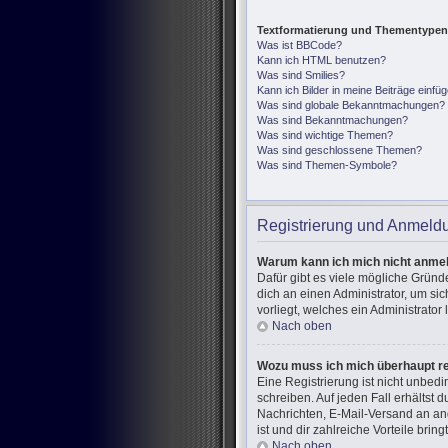
Textformatierung und Thementypen
Was ist BBCode?
Kann ich HTML benutzen?
Was sind Smilies?
Kann ich Bilder in meine Beiträge einfü
Was sind globale Bekanntmachungen?
Was sind Bekanntmachungen?
Was sind wichtige Themen?
Was sind geschlossene Themen?
Was sind Themen-Symbole?
Registrierung und Anmeld
Warum kann ich mich nicht anme
Dafür gibt es viele mögliche Gründ
dich an einen Administrator, um si
vorliegt, welches ein Administrator
Nach oben
Wozu muss ich mich überhaupt re
Eine Registrierung ist nicht unbed
schreiben. Auf jeden Fall erhältst d
Nachrichten, E-Mail-Versand an and
ist und dir zahlreiche Vorteile bringt
Nach oben