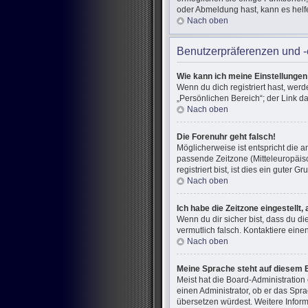
oder Abmeldung hast, kann es helf
Nach oben
Benutzerpräferenzen und -
Wie kann ich meine Einstellunge
Wenn du dich registriert hast, wer
„Persönlichen Bereich“; der Link d
Nach oben
Die Forenuhr geht falsch!
Möglicherweise ist entspricht die a
passende Zeitzone (Mitteleuropäisc
registriert bist, ist dies ein guter Gr
Nach oben
Ich habe die Zeitzone eingestellt
Wenn du dir sicher bist, dass du di
vermutlich falsch. Kontaktiere ein
Nach oben
Meine Sprache steht auf diesem 
Meist hat die Board-Administration
einen Administrator, ob er das Spra
übersetzen würdest. Weitere Infor