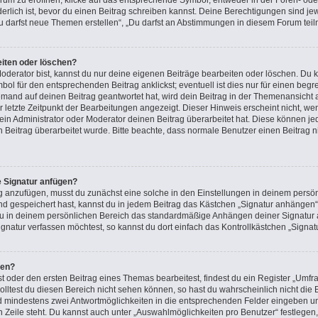
m zu eröffnen, klicke auf das entsprechende Symbol, entweder in der Foren- oder
rderlich ist, bevor du einen Beitrag schreiben kannst. Deine Berechtigungen sind j
 „Du darfst neue Themen erstellen“, „Du darfst an Abstimmungen in diesem Forum tei
eiten oder löschen?
oderator bist, kannst du nur deine eigenen Beiträge bearbeiten oder löschen. Du k
ol für den entsprechenden Beitrag anklickst; eventuell ist dies nur für einen beg
emand auf deinen Beitrag geantwortet hat, wird dein Beitrag in der Themenansicht 
r letzte Zeitpunkt der Bearbeitungen angezeigt. Dieser Hinweis erscheint nicht, 
in Administrator oder Moderator deinen Beitrag überarbeitet hat. Diese können jedoc
n Beitrag überarbeitet wurde. Bitte beachte, dass normale Benutzer einen Beitrag 
e Signatur anfügen?
g anzufügen, musst du zunächst eine solche in den Einstellungen in deinem persön
nd gespeichert hast, kannst du in jedem Beitrag das Kästchen „Signatur anhängen“ 
u in deinem persönlichen Bereich das standardmäßige Anhängen deiner Signatur a
natur verfassen möchtest, so kannst du dort einfach das Kontrollkästchen „Signat
len?
oder den ersten Beitrag eines Themas bearbeitest, findest du ein Register „Umfra
Solltest du diesen Bereich nicht sehen können, so hast du wahrscheinlich nicht di
 und mindestens zwei Antwortmöglichkeiten in die entsprechenden Felder eingeben un
n Zeile steht. Du kannst auch unter „Auswahlmöglichkeiten pro Benutzer“ festlegen,