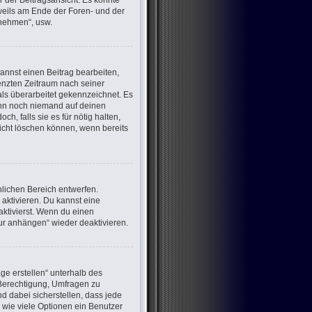
 der Beitragsansicht. Es könnte
eweils am Ende der Foren- und der
lnehmen“, usw.
annst einen Beitrag bearbeiten,
renzten Zeitraum nach seiner
als überarbeitet gekennzeichnet. Es
wenn noch niemand auf deinen
h, falls sie es für nötig halten,
nicht löschen können, wenn bereits
lichen Bereich entwerfen.
aktivieren. Du kannst eine
ktivierst. Wenn du einen
ur anhängen“ wieder deaktivieren.
ge erstellen“ unterhalb des
e Berechtigung, Umfragen zu
d dabei sicherstellen, dass jede
 wie viele Optionen ein Benutzer