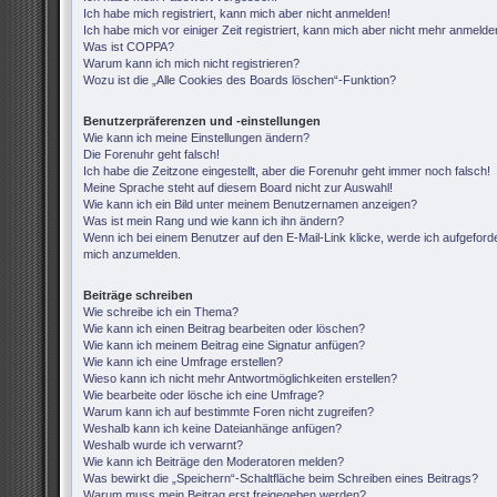
Ich habe mich registriert, kann mich aber nicht anmelden!
Ich habe mich vor einiger Zeit registriert, kann mich aber nicht mehr anmelde
Was ist COPPA?
Warum kann ich mich nicht registrieren?
Wozu ist die „Alle Cookies des Boards löschen“-Funktion?
Benutzerpräferenzen und -einstellungen
Wie kann ich meine Einstellungen ändern?
Die Forenuhr geht falsch!
Ich habe die Zeitzone eingestellt, aber die Forenuhr geht immer noch falsch!
Meine Sprache steht auf diesem Board nicht zur Auswahl!
Wie kann ich ein Bild unter meinem Benutzernamen anzeigen?
Was ist mein Rang und wie kann ich ihn ändern?
Wenn ich bei einem Benutzer auf den E-Mail-Link klicke, werde ich aufgeforde
mich anzumelden.
Beiträge schreiben
Wie schreibe ich ein Thema?
Wie kann ich einen Beitrag bearbeiten oder löschen?
Wie kann ich meinem Beitrag eine Signatur anfügen?
Wie kann ich eine Umfrage erstellen?
Wieso kann ich nicht mehr Antwortmöglichkeiten erstellen?
Wie bearbeite oder lösche ich eine Umfrage?
Warum kann ich auf bestimmte Foren nicht zugreifen?
Weshalb kann ich keine Dateianhänge anfügen?
Weshalb wurde ich verwarnt?
Wie kann ich Beiträge den Moderatoren melden?
Was bewirkt die „Speichern“-Schaltfläche beim Schreiben eines Beitrags?
Warum muss mein Beitrag erst freigegeben werden?