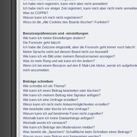
Ich habe mich registriert, kann mich aber nicht anmelden!
Ich habe mich vor einiger Zeit registriert, kann mich aber nicht mehr anmelde
Was ist COPPA?
Warum kann ich mich nicht registrieren?
Wozu ist die „Alle Cookies des Boards löschen“-Funktion?
Benutzerpräferenzen und -einstellungen
Wie kann ich meine Einstellungen ändern?
Die Forenuhr geht falsch!
Ich habe die Zeitzone eingestellt, aber die Forenuhr geht immer noch falsch!
Meine Sprache steht auf diesem Board nicht zur Auswahl!
Wie kann ich ein Bild unter meinem Benutzernamen anzeigen?
Was ist mein Rang und wie kann ich ihn ändern?
Wenn ich bei einem Benutzer auf den E-Mail-Link klicke, werde ich aufgeforde
mich anzumelden.
Beiträge schreiben
Wie schreibe ich ein Thema?
Wie kann ich einen Beitrag bearbeiten oder löschen?
Wie kann ich meinem Beitrag eine Signatur anfügen?
Wie kann ich eine Umfrage erstellen?
Wieso kann ich nicht mehr Antwortmöglichkeiten erstellen?
Wie bearbeite oder lösche ich eine Umfrage?
Warum kann ich auf bestimmte Foren nicht zugreifen?
Weshalb kann ich keine Dateianhänge anfügen?
Weshalb wurde ich verwarnt?
Wie kann ich Beiträge den Moderatoren melden?
Was bewirkt die „Speichern“-Schaltfläche beim Schreiben eines Beitrags?
Warum muss mein Beitrag erst freigegeben werden?