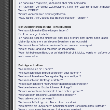
Ich habe mich registriert, kann mich aber nicht anmelden!
Ich habe mich vor einiger Zeit registriert, kann mich aber nicht mehr anmelde
Was ist COPPA?
Warum kann ich mich nicht registrieren?
Wozu ist die „Alle Cookies des Boards löschen“-Funktion?
Benutzerpräferenzen und -einstellungen
Wie kann ich meine Einstellungen ändern?
Die Forenuhr geht falsch!
Ich habe die Zeitzone eingestellt, aber die Forenuhr geht immer noch falsch!
Meine Sprache steht auf diesem Board nicht zur Auswahl!
Wie kann ich ein Bild unter meinem Benutzernamen anzeigen?
Was ist mein Rang und wie kann ich ihn ändern?
Wenn ich bei einem Benutzer auf den E-Mail-Link klicke, werde ich aufgeforde
mich anzumelden.
Beiträge schreiben
Wie schreibe ich ein Thema?
Wie kann ich einen Beitrag bearbeiten oder löschen?
Wie kann ich meinem Beitrag eine Signatur anfügen?
Wie kann ich eine Umfrage erstellen?
Wieso kann ich nicht mehr Antwortmöglichkeiten erstellen?
Wie bearbeite oder lösche ich eine Umfrage?
Warum kann ich auf bestimmte Foren nicht zugreifen?
Weshalb kann ich keine Dateianhänge anfügen?
Weshalb wurde ich verwarnt?
Wie kann ich Beiträge den Moderatoren melden?
Was bewirkt die „Speichern“-Schaltfläche beim Schreiben eines Beitrags?
Warum muss mein Beitrag erst freigegeben werden?