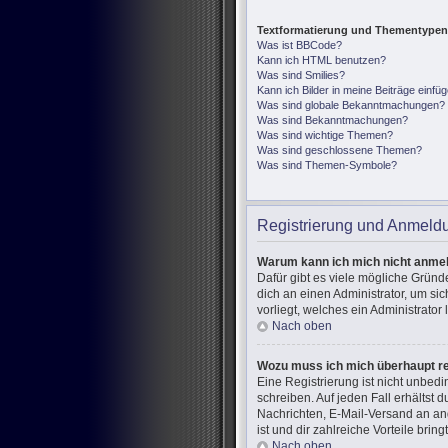
Textformatierung und Thementypen
Was ist BBCode?
Kann ich HTML benutzen?
Was sind Smilies?
Kann ich Bilder in meine Beiträge einfü
Was sind globale Bekanntmachungen?
Was sind Bekanntmachungen?
Was sind wichtige Themen?
Was sind geschlossene Themen?
Was sind Themen-Symbole?
Registrierung und Anmeld
Warum kann ich mich nicht anme
Dafür gibt es viele mögliche Gründ
dich an einen Administrator, um si
vorliegt, welches ein Administrator
Nach oben
Wozu muss ich mich überhaupt re
Eine Registrierung ist nicht unbed
schreiben. Auf jeden Fall erhältst d
Nachrichten, E-Mail-Versand an and
ist und dir zahlreiche Vorteile bringt
Nach oben