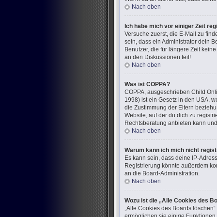
Nach oben
Ich habe mich vor einiger Zeit re
Versuche zuerst, die E-Mail zu fi
sein, dass ein Administrator dein 
Benutzer, die für längere Zeit kei
an den Diskussionen teil!
Nach oben
Was ist COPPA?
COPPA, ausgeschrieben Child Onlin
1998) ist ein Gesetz in den USA, w
die Zustimmung der Eltern beziehun
Website, auf der du dich zu registr
Rechtsberatung anbieten kann und n
Nach oben
Warum kann ich mich nicht regist
Es kann sein, dass deine IP-Adres
Registrierung könnte außerdem kom
an die Board-Administration.
Nach oben
Wozu ist die „Alle Cookies des B
„Alle Cookies des Boards löschen“ 
ermöglichen sie einige Funktionen,