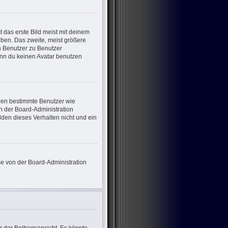
 das erste Bild meist mit deinem
eben. Das zweite, meist größere
on Benutzer zu Benutzer
enn du keinen Avatar benutzen
eren bestimmte Benutzer wie
n der Board-Administration
den dieses Verhalten nicht und ein
ese von der Board-Administration