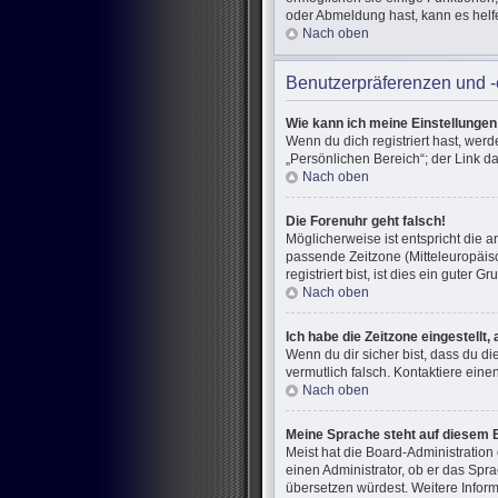
oder Abmeldung hast, kann es helf
Nach oben
Benutzerpräferenzen und -
Wie kann ich meine Einstellunge
Wenn du dich registriert hast, wer
„Persönlichen Bereich“; der Link d
Nach oben
Die Forenuhr geht falsch!
Möglicherweise ist entspricht die a
passende Zeitzone (Mitteleuropäisc
registriert bist, ist dies ein guter Gr
Nach oben
Ich habe die Zeitzone eingestellt
Wenn du dir sicher bist, dass du di
vermutlich falsch. Kontaktiere ein
Nach oben
Meine Sprache steht auf diesem 
Meist hat die Board-Administration
einen Administrator, ob er das Spra
übersetzen würdest. Weitere Infor