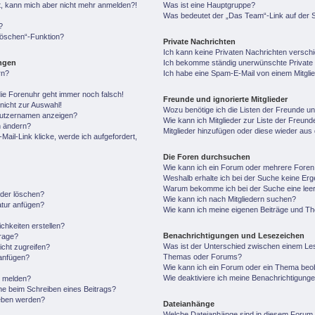
ert, kann mich aber nicht mehr anmelden?!
Was ist eine Hauptgruppe?
Was bedeutet der „Das Team“-Link auf der S
?
 löschen“-Funktion?
Private Nachrichten
Ich kann keine Privaten Nachrichten versch
ungen
Ich bekomme ständig unerwünschte Private 
rn?
Ich habe eine Spam-E-Mail von einem Mitgli
 die Forenuhr geht immer noch falsch!
Freunde und ignorierte Mitglieder
nicht zur Auswahl!
Wozu benötige ich die Listen der Freunde und
enutzernamen anzeigen?
Wie kann ich Mitglieder zur Liste der Freunde
n ändern?
Mitglieder hinzufügen oder diese wieder aus
ail-Link klicke, werde ich aufgefordert,
Die Foren durchsuchen
Wie kann ich ein Forum oder mehrere Fore
Weshalb erhalte ich bei der Suche keine Er
Warum bekomme ich bei der Suche eine leer
oder löschen?
Wie kann ich nach Mitgliedern suchen?
atur anfügen?
Wie kann ich meine eigenen Beiträge und T
chkeiten erstellen?
Benachrichtigungen und Lesezeichen
frage?
Was ist der Unterschied zwischen einem Le
cht zugreifen?
Themas oder Forums?
anfügen?
Wie kann ich ein Forum oder ein Thema be
Wie deaktiviere ich meine Benachrichtigung
n melden?
he beim Schreiben eines Beitrags?
geben werden?
Dateianhänge
Welche Dateianhänge sind in diesem Forum 