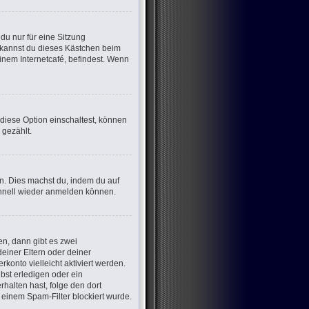
u nur für eine Sitzung
 kannst du dieses Kästchen beim
inem Internetcafé, befindest. Wenn
 diese Option einschaltest, können
 gezählt.
en. Dies machst du, indem du auf
chnell wieder anmelden können.
n, dann gibt es zwei
deiner Eltern oder deiner
konto vielleicht aktiviert werden.
bst erledigen oder ein
erhalten hast, folge den dort
einem Spam-Filter blockiert wurde.