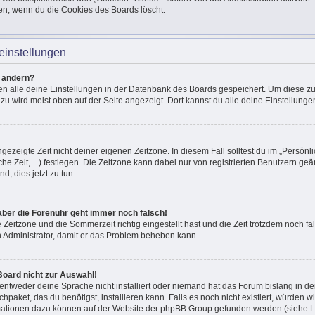
en, wenn du die Cookies des Boards löscht.
einstellungen
n ändern?
den alle deine Einstellungen in der Datenbank des Boards gespeichert. Um diese z
azu wird meist oben auf der Seite angezeigt. Dort kannst du alle deine Einstellunge
ngezeigte Zeit nicht deiner eigenen Zeitzone. In diesem Fall solltest du im „Persönli
he Zeit, ...) festlegen. Die Zeitzone kann dabei nur von registrierten Benutzern g
und, dies jetzt zu tun.
, aber die Forenuhr geht immer noch falsch!
e Zeitzone und die Sommerzeit richtig eingestellt hast und die Zeit trotzdem noch fal
en Administrator, damit er das Problem beheben kann.
Board nicht zur Auswahl!
 entweder deine Sprache nicht installiert oder niemand hat das Forum bislang in de
chpaket, das du benötigst, installieren kann. Falls es noch nicht existiert, würden 
mationen dazu können auf der Website der phpBB Group gefunden werden (siehe Li