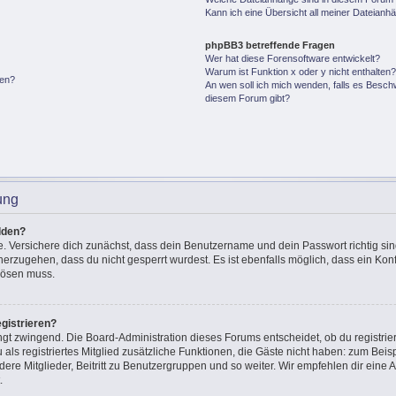
Kann ich eine Übersicht all meiner Dateianh
phpBB3 betreffende Fragen
Wer hat diese Forensoftware entwickelt?
Warum ist Funktion x oder y nicht enthalten
gen?
An wen soll ich mich wenden, falls es Besch
diesem Forum gibt?
ung
lden?
e. Versichere dich zunächst, dass dein Benutzername und dein Passwort richtig sin
cherzugehen, dass du nicht gesperrt wurdest. Es ist ebenfalls möglich, dass ein Ko
 lösen muss.
gistrieren?
ingt zwingend. Die Board-Administration dieses Forums entscheidet, ob du registrie
u als registriertes Mitglied zusätzliche Funktionen, die Gäste nicht haben: zum Beisp
ere Mitglieder, Beitritt zu Benutzergruppen und so weiter. Wir empfehlen dir eine A
.