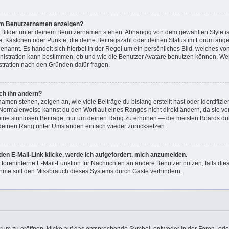
nem Benutzernamen anzeigen?
i Bilder unter deinem Benutzernamen stehen. Abhängig von dem gewählten Style ist
ne, Kästchen oder Punkte, die deine Beitragszahl oder deinen Status im Forum ang
“ genannt. Es handelt sich hierbei in der Regel um ein persönliches Bild, welches v
ministration kann bestimmen, ob und wie die Benutzer Avatare benutzen können. W
istration nach den Gründen dafür fragen.
ch ihn ändern?
men stehen, zeigen an, wie viele Beiträge du bislang erstellt hast oder identifizi
Normalerweise kannst du den Wortlaut eines Ranges nicht direkt ändern, da sie vo
keine sinnlosen Beiträge, nur um deinen Rang zu erhöhen — die meisten Boards dul
 deinen Rang unter Umständen einfach wieder zurücksetzen.
den E-Mail-Link klicke, werde ich aufgefordert, mich anzumelden.
e foreninterne E-Mail-Funktion für Nachrichten an andere Benutzer nutzen, falls di
hme soll den Missbrauch dieses Systems durch Gäste verhindern.