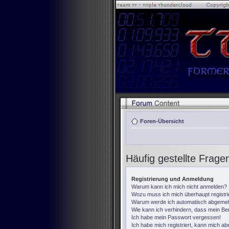
Foren-Übersicht
Häufig gestellte Frage
Registrierung und Anmeldung
Warum kann ich mich nicht anmelden?
Wozu muss ich mich überhaupt registr
Warum werde ich automatisch abgemel
Wie kann ich verhindern, dass mein Ben
Ich habe mein Passwort vergessen!
Ich habe mich registriert, kann mich ab