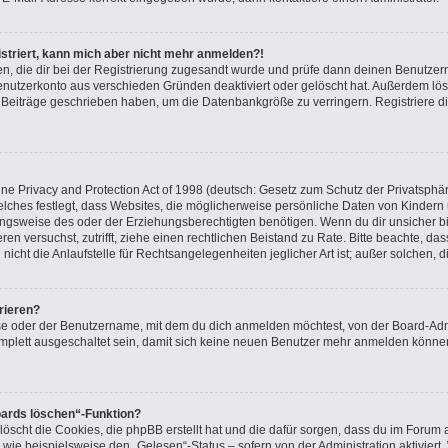
gistriert, kann mich aber nicht mehr anmelden?!
nden, die dir bei der Registrierung zugesandt wurde und prüfe dann deinen Benutz
Benutzerkonto aus verschieden Gründen deaktiviert oder gelöscht hat. Außerdem l
ne Beiträge geschrieben haben, um die Datenbankgröße zu verringern. Registriere d
e Privacy and Protection Act of 1998 (deutsch: Gesetz zum Schutz der Privatsphär
elches festlegt, dass Websites, die möglicherweise persönliche Daten von Kindern
gsweise des oder der Erziehungsberechtigten benötigen. Wenn du dir unsicher bist
ieren versuchst, zutrifft, ziehe einen rechtlichen Beistand zu Rate. Bitte beachte, 
icht die Anlaufstelle für Rechtsangelegenheiten jeglicher Art ist; außer solchen, 
rieren?
se oder der Benutzername, mit dem du dich anmelden möchtest, von der Board-Admi
plett ausgeschaltet sein, damit sich keine neuen Benutzer mehr anmelden können
oards löschen“-Funktion?
löscht die Cookies, die phpBB erstellt hat und die dafür sorgen, dass du im Foru
 wie beispielsweise den „Gelesen“-Status – sofern von der Administration aktivier