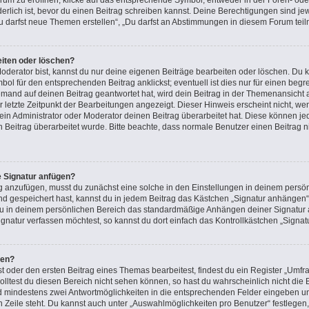
m zu eröffnen, klicke auf das entsprechende Symbol, entweder in der Foren- oder
rderlich ist, bevor du einen Beitrag schreiben kannst. Deine Berechtigungen sind j
 „Du darfst neue Themen erstellen“, „Du darfst an Abstimmungen in diesem Forum tei
eiten oder löschen?
oderator bist, kannst du nur deine eigenen Beiträge bearbeiten oder löschen. Du k
ol für den entsprechenden Beitrag anklickst; eventuell ist dies nur für einen beg
emand auf deinen Beitrag geantwortet hat, wird dein Beitrag in der Themenansicht 
r letzte Zeitpunkt der Bearbeitungen angezeigt. Dieser Hinweis erscheint nicht, 
in Administrator oder Moderator deinen Beitrag überarbeitet hat. Diese können jedoc
n Beitrag überarbeitet wurde. Bitte beachte, dass normale Benutzer einen Beitrag 
e Signatur anfügen?
g anzufügen, musst du zunächst eine solche in den Einstellungen in deinem persön
nd gespeichert hast, kannst du in jedem Beitrag das Kästchen „Signatur anhängen“ 
u in deinem persönlichen Bereich das standardmäßige Anhängen deiner Signatur a
natur verfassen möchtest, so kannst du dort einfach das Kontrollkästchen „Signat
len?
oder den ersten Beitrag eines Themas bearbeitest, findest du ein Register „Umfra
Solltest du diesen Bereich nicht sehen können, so hast du wahrscheinlich nicht di
 und mindestens zwei Antwortmöglichkeiten in die entsprechenden Felder eingeben un
n Zeile steht. Du kannst auch unter „Auswahlmöglichkeiten pro Benutzer“ festlegen,