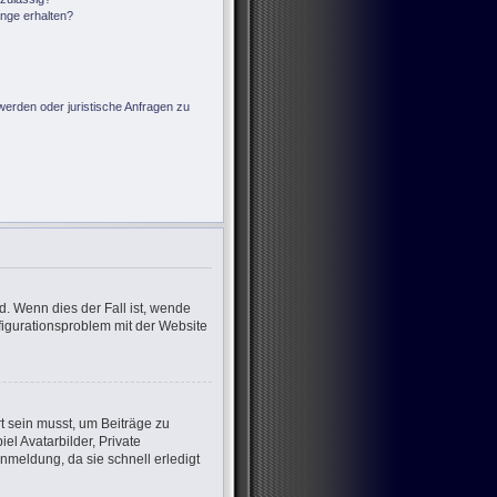
änge erhalten?
?
werden oder juristische Anfragen zu
d. Wenn dies der Fall ist, wende
nfigurationsproblem mit der Website
rt sein musst, um Beiträge zu
iel Avatarbilder, Private
nmeldung, da sie schnell erledigt