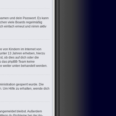
ernamen und dein Passwort. Es kann
öschen viele Boards regelmäßig
ich einfach erneut und nimm aktiv
e von Kindern im Internet von
 unter 13 Jahren erheben, hierzu
, ob dies auf dich oder die
dass das phpBB-Team keine
die weiter unten behandelt werden.
nistration gesperrt wurde. Die
. Um Hilfe zu erhalten, wende dich
m angemeldet bleibst. Außerdem
t. Wenn du Probleme bei der An-