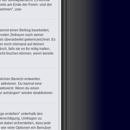
 der Beitragsansicht. Es könnte
eweils am Ende der Foren- und der
lnehmen“, usw.
annst einen Beitrag bearbeiten,
renzten Zeitraum nach seiner
als überarbeitet gekennzeichnet. Es
wenn noch niemand auf deinen
h, falls sie es für nötig halten,
nicht löschen können, wenn bereits
lichen Bereich entwerfen.
aktivieren. Du kannst eine
ktivierst. Wenn du einen
ur anhängen“ wieder deaktivieren.
ge erstellen“ unterhalb des
e Berechtigung, Umfragen zu
d dabei sicherstellen, dass jede
 wie viele Optionen ein Benutzer