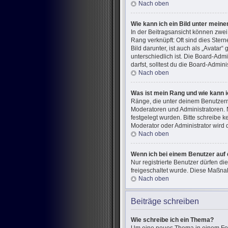
Nach oben
Wie kann ich ein Bild unter mei
In der Beitragsansicht können zwe
Rang verknüpft: Oft sind dies Ster
Bild darunter, ist auch als „Avatar
unterschiedlich ist. Die Board-Ad
darfst, solltest du die Board-Admin
Nach oben
Was ist mein Rang und wie kann i
Ränge, die unter deinem Benutzerna
Moderatoren und Administratoren. 
festgelegt wurden. Bitte schreibe 
Moderator oder Administrator wird
Nach oben
Wenn ich bei einem Benutzer auf 
Nur registrierte Benutzer dürfen di
freigeschaltet wurde. Diese Maßna
Nach oben
Beiträge schreiben
Wie schreibe ich ein Thema?