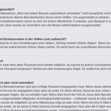
bgemeldet?
lkästchen „Mich bei jedem Besuch automatisch anmelden“ nicht auswählst, wirst d
issbrauch deines Benutzerkontos durch einen Dritten. Um angemeldet zu bleiben,
t empfehlenswert, wenn du dich an einem öffentlichen Computer, zum Beispiel in e
teht, dann wurde sie vermutlich von der Board-Administration ausgeschaltet.
in Benutzername in der Online-Liste auftaucht?
dest du in den Einstellungen eine Option „Verbirg meinen Online-Status“. Wenn du
nd du selbst deinen Online-Status sehen. Du wirst dann als unsichtbarer Besucher
en!
ir zwar dein altes Passwort nicht wieder mitteilen, du kannst es jedoch zurücksetz
in Passwort vergessen“ klickst und den Anweisungen folgst. So solltest du dich s
ich aber nicht anmelden!
igen Benutzernamen und das richtige Passwort eingegeben hast. Wenn diese stimme
ert ist und du angegeben hast, dass du unter 13 Jahre alt bist, musst du bzw. einer 
gen folgen, die du erhalten hast. Wenn dies nicht der Fall ist, muss dein Benutzer
 angemeldeten Mitglieder erst freigeschaltet werden – entweder musst du dies sel
 wurde dir mitgeteilt, ob eine Aktivierung nötig ist oder nicht. Wenn du eine E-Mail 
n prüfe, ob du deine E-Mail-Adresse korrekt eingegeben hast oder die E-Mail von 
e E-Mail-Adresse korrekt eingegeben wurde, dann kontaktiere einen Administrator.