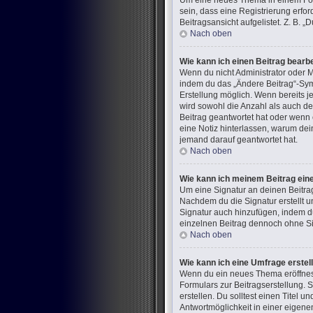
Um eine neues Thema in einem Foru
sein, dass eine Registrierung erfo
Beitragsansicht aufgelistet. Z. B.
Nach oben
Wie kann ich einen Beitrag bearb
Wenn du nicht Administrator oder M
indem du das „Ändere Beitrag“-Symb
Erstellung möglich. Wenn bereits j
wird sowohl die Anzahl als auch de
Beitrag geantwortet hat oder wenn e
eine Notiz hinterlassen, warum dei
jemand darauf geantwortet hat.
Nach oben
Wie kann ich meinem Beitrag ein
Um eine Signatur an deinen Beitra
Nachdem du die Signatur erstellt u
Signatur auch hinzufügen, indem d
einzelnen Beitrag dennoch ohne Sig
Nach oben
Wie kann ich eine Umfrage erstel
Wenn du ein neues Thema eröffnest 
Formulars zur Beitragserstellung. 
erstellen. Du solltest einen Titel
Antwortmöglichkeit in einer eigene