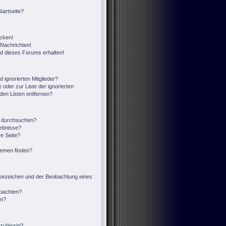
tartseite?
icken!
Nachrichten!
ed dieses Forums erhalten!
 ignorierten Mitglieder?
 oder zur Liste der ignorierten
 den Listen entfernen?
n durchsuchen?
gebnisse?
e Seite?
hemen finden?
sezeichen und der Beobachtung eines
obachten?
en?
zulässig?