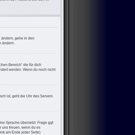
u ändern, gehe in den
n ändern.
chen Bereich“ die für dich
eändert werden. Wenn du noch nicht
sch ist, geht die Uhr des Servers
ine Sprache übersetzt. Frage ggf.
wir uns freuen, wenn du es
nk am Ende jeder Seite).