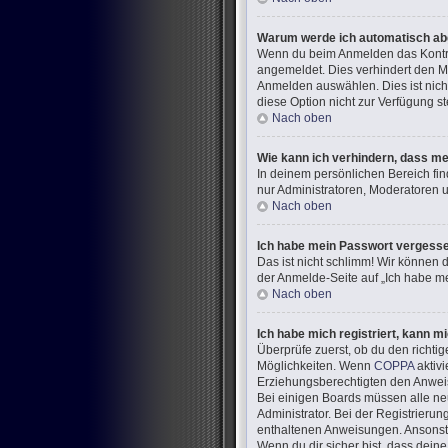
Warum werde ich automatisch a
Wenn du beim Anmelden das Kontrol
angemeldet. Dies verhindert den M
Anmelden auswählen. Dies ist nich
diese Option nicht zur Verfügung s
Nach oben
Wie kann ich verhindern, dass me
In deinem persönlichen Bereich fin
nur Administratoren, Moderatoren u
Nach oben
Ich habe mein Passwort vergess
Das ist nicht schlimm! Wir können d
der Anmelde-Seite auf „Ich habe me
Nach oben
Ich habe mich registriert, kann m
Überprüfe zuerst, ob du den richt
Möglichkeiten. Wenn
COPPA
aktivi
Erziehungsberechtigten den Anweisun
Bei einigen Boards müssen alle neu
Administrator. Bei der Registrierung
enthaltenen Anweisungen. Ansonste
Wenn du dir sicher bist, dass dein