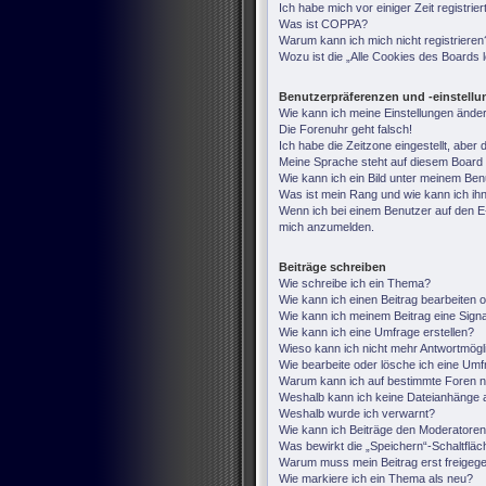
Ich habe mich vor einiger Zeit registri
Was ist COPPA?
Warum kann ich mich nicht registrieren
Wozu ist die „Alle Cookies des Boards
Benutzerpräferenzen und -einstell
Wie kann ich meine Einstellungen ände
Die Forenuhr geht falsch!
Ich habe die Zeitzone eingestellt, aber
Meine Sprache steht auf diesem Board 
Wie kann ich ein Bild unter meinem B
Was ist mein Rang und wie kann ich ih
Wenn ich bei einem Benutzer auf den E-M
mich anzumelden.
Beiträge schreiben
Wie schreibe ich ein Thema?
Wie kann ich einen Beitrag bearbeiten 
Wie kann ich meinem Beitrag eine Sign
Wie kann ich eine Umfrage erstellen?
Wieso kann ich nicht mehr Antwortmögli
Wie bearbeite oder lösche ich eine Um
Warum kann ich auf bestimmte Foren ni
Weshalb kann ich keine Dateianhänge 
Weshalb wurde ich verwarnt?
Wie kann ich Beiträge den Moderatore
Was bewirkt die „Speichern“-Schaltfläc
Warum muss mein Beitrag erst freige
Wie markiere ich ein Thema als neu?