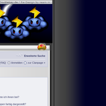
Erweiterte Suche
FAQ
Anmelden
zur Clanpage »
te ich ihnen bei?
en farbig dargestellt?