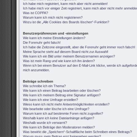
Ich habe mich registriert, kann mich aber nicht anmelden!
Ich habe mich vor einiger Zeit registriert, kann mich aber nicht mehr anmelde
Was ist COPPA?
Warum kann ich mich nicht registrieren?
Wozu ist die „Alle Cookies des Boards löschen“-Funktion?
Benutzerpräferenzen und -einstellungen
Wie kann ich meine Einstellungen ändern?
Die Forenuhr geht falsch!
Ich habe die Zeitzone eingestellt, aber die Forenuhr geht immer noch falsch!
Meine Sprache steht auf diesem Board nicht zur Auswahl!
Wie kann ich ein Bild unter meinem Benutzernamen anzeigen?
Was ist mein Rang und wie kann ich ihn ändern?
Wenn ich bei einem Benutzer auf den E-Mail-Link klicke, werde ich aufgeforde
mich anzumelden.
Beiträge schreiben
Wie schreibe ich ein Thema?
Wie kann ich einen Beitrag bearbeiten oder löschen?
Wie kann ich meinem Beitrag eine Signatur anfügen?
Wie kann ich eine Umfrage erstellen?
Wieso kann ich nicht mehr Antwortmöglichkeiten erstellen?
Wie bearbeite oder lösche ich eine Umfrage?
Warum kann ich auf bestimmte Foren nicht zugreifen?
Weshalb kann ich keine Dateianhänge anfügen?
Weshalb wurde ich verwarnt?
Wie kann ich Beiträge den Moderatoren melden?
Was bewirkt die „Speichern“-Schaltfläche beim Schreiben eines Beitrags?
Warum muss mein Beitrag erst freigegeben werden?