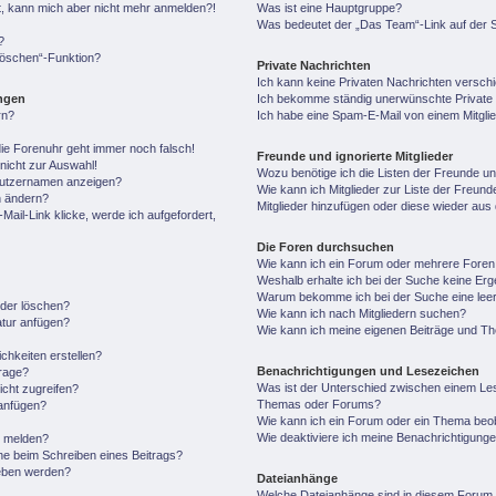
ert, kann mich aber nicht mehr anmelden?!
Was ist eine Hauptgruppe?
Was bedeutet der „Das Team“-Link auf der S
?
 löschen“-Funktion?
Private Nachrichten
Ich kann keine Privaten Nachrichten versch
ungen
Ich bekomme ständig unerwünschte Private 
rn?
Ich habe eine Spam-E-Mail von einem Mitgli
 die Forenuhr geht immer noch falsch!
Freunde und ignorierte Mitglieder
nicht zur Auswahl!
Wozu benötige ich die Listen der Freunde und
enutzernamen anzeigen?
Wie kann ich Mitglieder zur Liste der Freunde
n ändern?
Mitglieder hinzufügen oder diese wieder aus
ail-Link klicke, werde ich aufgefordert,
Die Foren durchsuchen
Wie kann ich ein Forum oder mehrere Fore
Weshalb erhalte ich bei der Suche keine Er
Warum bekomme ich bei der Suche eine leer
oder löschen?
Wie kann ich nach Mitgliedern suchen?
atur anfügen?
Wie kann ich meine eigenen Beiträge und T
chkeiten erstellen?
Benachrichtigungen und Lesezeichen
frage?
Was ist der Unterschied zwischen einem Le
cht zugreifen?
Themas oder Forums?
anfügen?
Wie kann ich ein Forum oder ein Thema be
Wie deaktiviere ich meine Benachrichtigung
n melden?
he beim Schreiben eines Beitrags?
geben werden?
Dateianhänge
Welche Dateianhänge sind in diesem Forum 