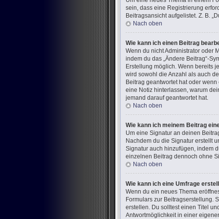
Um eine neues Thema in einem Foru
sein, dass eine Registrierung erfo
Beitragsansicht aufgelistet. Z. B.
Nach oben
Wie kann ich einen Beitrag bearb
Wenn du nicht Administrator oder M
indem du das „Ändere Beitrag“-Symb
Erstellung möglich. Wenn bereits j
wird sowohl die Anzahl als auch de
Beitrag geantwortet hat oder wenn e
eine Notiz hinterlassen, warum dei
jemand darauf geantwortet hat.
Nach oben
Wie kann ich meinem Beitrag ein
Um eine Signatur an deinen Beitra
Nachdem du die Signatur erstellt u
Signatur auch hinzufügen, indem d
einzelnen Beitrag dennoch ohne Sig
Nach oben
Wie kann ich eine Umfrage erstel
Wenn du ein neues Thema eröffnest 
Formulars zur Beitragserstellung. 
erstellen. Du solltest einen Titel
Antwortmöglichkeit in einer eigene