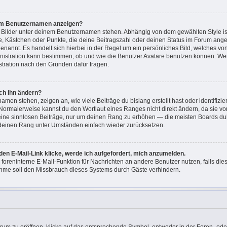
nem Benutzernamen anzeigen?
i Bilder unter deinem Benutzernamen stehen. Abhängig von dem gewählten Style ist
ne, Kästchen oder Punkte, die deine Beitragszahl oder deinen Status im Forum ang
“ genannt. Es handelt sich hierbei in der Regel um ein persönliches Bild, welches v
ministration kann bestimmen, ob und wie die Benutzer Avatare benutzen können. W
istration nach den Gründen dafür fragen.
ch ihn ändern?
men stehen, zeigen an, wie viele Beiträge du bislang erstellt hast oder identifizi
Normalerweise kannst du den Wortlaut eines Ranges nicht direkt ändern, da sie vo
keine sinnlosen Beiträge, nur um deinen Rang zu erhöhen — die meisten Boards dul
 deinen Rang unter Umständen einfach wieder zurücksetzen.
den E-Mail-Link klicke, werde ich aufgefordert, mich anzumelden.
e foreninterne E-Mail-Funktion für Nachrichten an andere Benutzer nutzen, falls di
hme soll den Missbrauch dieses Systems durch Gäste verhindern.