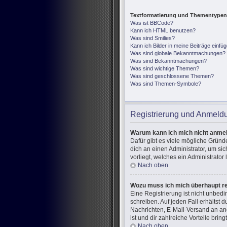
Textformatierung und Thementypen
Was ist BBCode?
Kann ich HTML benutzen?
Was sind Smilies?
Kann ich Bilder in meine Beiträge einfü
Was sind globale Bekanntmachungen?
Was sind Bekanntmachungen?
Was sind wichtige Themen?
Was sind geschlossene Themen?
Was sind Themen-Symbole?
Registrierung und Anmeld
Warum kann ich mich nicht anme
Dafür gibt es viele mögliche Gründ
dich an einen Administrator, um si
vorliegt, welches ein Administrator
Nach oben
Wozu muss ich mich überhaupt re
Eine Registrierung ist nicht unbed
schreiben. Auf jeden Fall erhältst d
Nachrichten, E-Mail-Versand an and
ist und dir zahlreiche Vorteile bringt
Nach oben