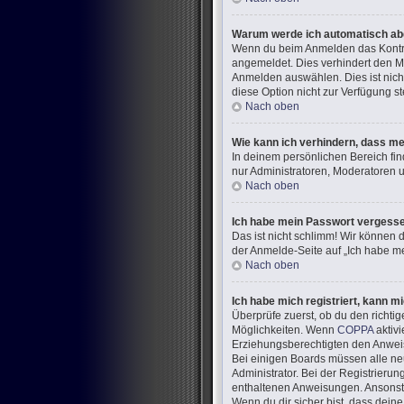
Warum werde ich automatisch a
Wenn du beim Anmelden das Kontrol
angemeldet. Dies verhindert den M
Anmelden auswählen. Dies ist nich
diese Option nicht zur Verfügung s
Nach oben
Wie kann ich verhindern, dass me
In deinem persönlichen Bereich fin
nur Administratoren, Moderatoren u
Nach oben
Ich habe mein Passwort vergess
Das ist nicht schlimm! Wir können d
der Anmelde-Seite auf „Ich habe me
Nach oben
Ich habe mich registriert, kann m
Überprüfe zuerst, ob du den richt
Möglichkeiten. Wenn
COPPA
aktivi
Erziehungsberechtigten den Anweisun
Bei einigen Boards müssen alle neu
Administrator. Bei der Registrierung
enthaltenen Anweisungen. Ansonste
Wenn du dir sicher bist, dass dein