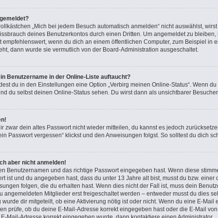
bgemeldet?
lkästchen „Mich bei jedem Besuch automatisch anmelden“ nicht auswählst, wirst d
issbrauch deines Benutzerkontos durch einen Dritten. Um angemeldet zu bleiben,
t empfehlenswert, wenn du dich an einem öffentlichen Computer, zum Beispiel in e
teht, dann wurde sie vermutlich von der Board-Administration ausgeschaltet.
in Benutzername in der Online-Liste auftaucht?
dest du in den Einstellungen eine Option „Verbirg meinen Online-Status“. Wenn du
nd du selbst deinen Online-Status sehen. Du wirst dann als unsichtbarer Besucher
en!
ir zwar dein altes Passwort nicht wieder mitteilen, du kannst es jedoch zurücksetz
in Passwort vergessen“ klickst und den Anweisungen folgst. So solltest du dich s
ich aber nicht anmelden!
igen Benutzernamen und das richtige Passwort eingegeben hast. Wenn diese stimme
ert ist und du angegeben hast, dass du unter 13 Jahre alt bist, musst du bzw. einer 
gen folgen, die du erhalten hast. Wenn dies nicht der Fall ist, muss dein Benutzer
 angemeldeten Mitglieder erst freigeschaltet werden – entweder musst du dies sel
 wurde dir mitgeteilt, ob eine Aktivierung nötig ist oder nicht. Wenn du eine E-Mail 
n prüfe, ob du deine E-Mail-Adresse korrekt eingegeben hast oder die E-Mail von 
e E-Mail-Adresse korrekt eingegeben wurde, dann kontaktiere einen Administrator.