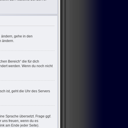
u ändern, gehe in den
n ändern.
chen Bereich“ die für dich
eändert werden. Wenn du noch nicht
sch ist, geht die Uhr des Servers
ine Sprache übersetzt. Frage ggf.
wir uns freuen, wenn du es
nk am Ende jeder Seite).