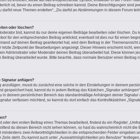
m zu eröffnen, klicke auf das entsprechende Symbol, entweder in der Foren- oder
rderlich ist, bevor du einen Beitrag schreiben kannst. Deine Berechtigungen sind j
 „Du darfst neue Themen erstellen“, „Du darfst an Abstimmungen in diesem Forum tei
eiten oder löschen?
oderator bist, kannst du nur deine eigenen Beiträge bearbeiten oder löschen. Du k
ol für den entsprechenden Beitrag anklickst; eventuell ist dies nur für einen beg
emand auf deinen Beitrag geantwortet hat, wird dein Beitrag in der Themenansicht 
r letzte Zeitpunkt der Bearbeitungen angezeigt. Dieser Hinweis erscheint nicht, 
in Administrator oder Moderator deinen Beitrag überarbeitet hat. Diese können jedoc
n Beitrag überarbeitet wurde. Bitte beachte, dass normale Benutzer einen Beitrag 
e Signatur anfügen?
g anzufügen, musst du zunächst eine solche in den Einstellungen in deinem persön
nd gespeichert hast, kannst du in jedem Beitrag das Kästchen „Signatur anhängen“ 
u in deinem persönlichen Bereich das standardmäßige Anhängen deiner Signatur a
natur verfassen möchtest, so kannst du dort einfach das Kontrollkästchen „Signat
len?
oder den ersten Beitrag eines Themas bearbeitest, findest du ein Register „Umfra
Solltest du diesen Bereich nicht sehen können, so hast du wahrscheinlich nicht di
 und mindestens zwei Antwortmöglichkeiten in die entsprechenden Felder eingeben un
n Zeile steht. Du kannst auch unter „Auswahlmöglichkeiten pro Benutzer“ festlegen,