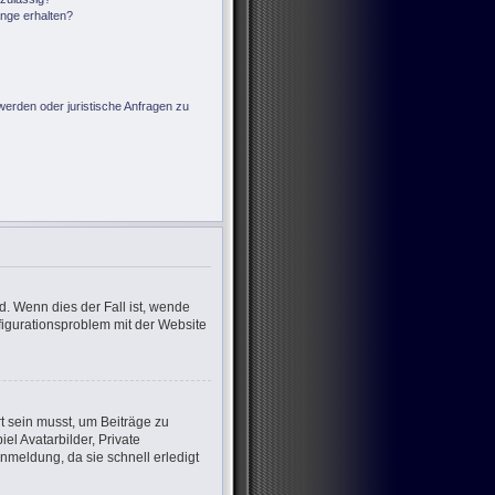
änge erhalten?
?
werden oder juristische Anfragen zu
d. Wenn dies der Fall ist, wende
nfigurationsproblem mit der Website
rt sein musst, um Beiträge zu
iel Avatarbilder, Private
nmeldung, da sie schnell erledigt