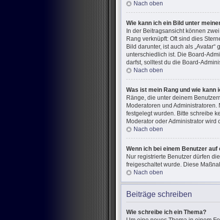
Nach oben
Wie kann ich ein Bild unter mei
In der Beitragsansicht können zwe
Rang verknüpft: Oft sind dies Ster
Bild darunter, ist auch als „Avatar
unterschiedlich ist. Die Board-Ad
darfst, solltest du die Board-Admin
Nach oben
Was ist mein Rang und wie kann i
Ränge, die unter deinem Benutzerna
Moderatoren und Administratoren. 
festgelegt wurden. Bitte schreibe 
Moderator oder Administrator wird
Nach oben
Wenn ich bei einem Benutzer auf 
Nur registrierte Benutzer dürfen di
freigeschaltet wurde. Diese Maßna
Nach oben
Beiträge schreiben
Wie schreibe ich ein Thema?