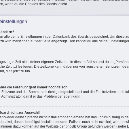
en, wenn du die Cookies des Boards löscht.
einstellungen
n ändern?
den alle deine Einstellungen in der Datenbank des Boards gespeichert. Um diese z
azu wird meist oben auf der Seite angezeigt. Dort kannst du alle deine Einstellunge
ngezeigte Zeit nicht deiner eigenen Zeitzone. In diesem Fall solltest du im „Persönli
he Zeit, ...) festlegen. Die Zeitzone kann dabei nur von registrierten Benutzern g
und, dies jetzt zu tun.
, aber die Forenuhr geht immer noch falsch!
e Zeitzone und die Sommerzeit richtig eingestellt hast und die Zeit trotzdem noch fal
en Administrator, damit er das Problem beheben kann.
Board nicht zur Auswahl!
 entweder deine Sprache nicht installiert oder niemand hat das Forum bislang in de
chpaket, das du benötigst, installieren kann. Falls es noch nicht existiert, würden 
mationen dazu können auf der Website der phpBB Group gefunden werden (siehe Li