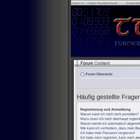
Foren-Übersicht
Häufig gestellte Frage
Registrierung und Anmeldung
Warum kann ich mich nicht anmelden?
Wozu muss ich mich überhaupt registr
Warum werde ich automatisch abgemel
Wie kann ich verhindern, dass mein Ben
Ich habe mein Passwort vergessen!
Ich habe mich registriert, kann mich ab