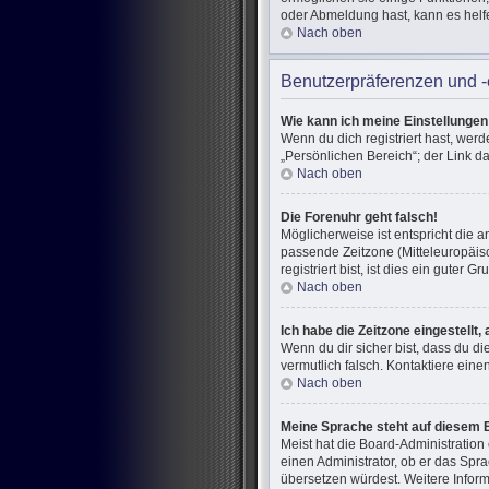
oder Abmeldung hast, kann es helf
Nach oben
Benutzerpräferenzen und -
Wie kann ich meine Einstellunge
Wenn du dich registriert hast, wer
„Persönlichen Bereich“; der Link d
Nach oben
Die Forenuhr geht falsch!
Möglicherweise ist entspricht die a
passende Zeitzone (Mitteleuropäisc
registriert bist, ist dies ein guter Gr
Nach oben
Ich habe die Zeitzone eingestellt
Wenn du dir sicher bist, dass du di
vermutlich falsch. Kontaktiere ein
Nach oben
Meine Sprache steht auf diesem 
Meist hat die Board-Administration
einen Administrator, ob er das Spra
übersetzen würdest. Weitere Infor