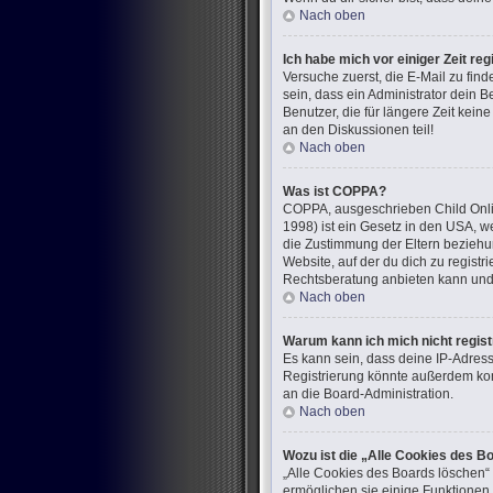
Nach oben
Ich habe mich vor einiger Zeit re
Versuche zuerst, die E-Mail zu fi
sein, dass ein Administrator dein 
Benutzer, die für längere Zeit kei
an den Diskussionen teil!
Nach oben
Was ist COPPA?
COPPA, ausgeschrieben Child Onlin
1998) ist ein Gesetz in den USA, w
die Zustimmung der Eltern beziehun
Website, auf der du dich zu registr
Rechtsberatung anbieten kann und n
Nach oben
Warum kann ich mich nicht regist
Es kann sein, dass deine IP-Adres
Registrierung könnte außerdem kom
an die Board-Administration.
Nach oben
Wozu ist die „Alle Cookies des B
„Alle Cookies des Boards löschen“ 
ermöglichen sie einige Funktionen,