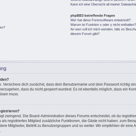
Kann ich eine Übersicht all meiner Dateianh
phpBB3 betreffende Fragen
Wer hat diese Forensoftware entwickelt?
Warum ist Funktion x oder y nicht enthalten
gen?
An wen soll ich mich wenden, falls es Besch
diesem Forum gibt?
ung
lden?
e. Versichere dich zunächst, dass dein Benutzername und dein Passwort richtig sin
cherzugehen, dass du nicht gesperrt wurdest. Es ist ebenfalls möglich, dass ein Ko
 lösen muss.
gistrieren?
ingt zwingend. Die Board-Administration dieses Forums entscheidet, ob du registrie
u als registriertes Mitglied zusätzliche Funktionen, die Gäste nicht haben: zum Beisp
ere Mitglieder, Beitritt zu Benutzergruppen und so weiter. Wir empfehlen dir eine A
.