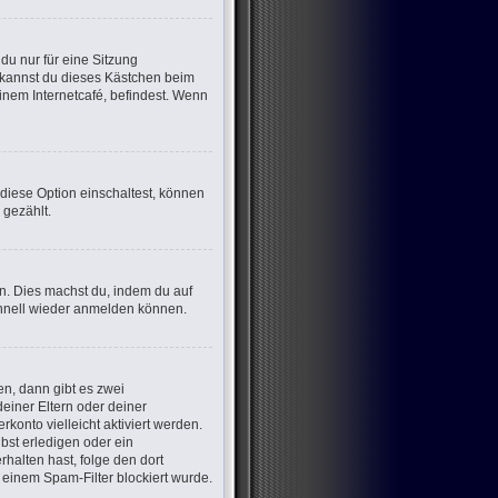
u nur für eine Sitzung
 kannst du dieses Kästchen beim
inem Internetcafé, befindest. Wenn
 diese Option einschaltest, können
 gezählt.
en. Dies machst du, indem du auf
chnell wieder anmelden können.
n, dann gibt es zwei
deiner Eltern oder deiner
konto vielleicht aktiviert werden.
bst erledigen oder ein
erhalten hast, folge den dort
einem Spam-Filter blockiert wurde.