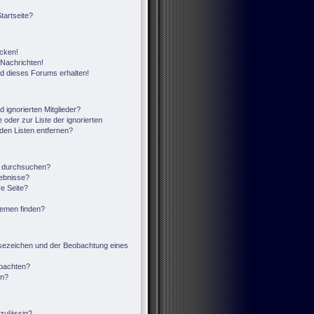
tartseite?
icken!
Nachrichten!
ed dieses Forums erhalten!
 ignorierten Mitglieder?
 oder zur Liste der ignorierten
 den Listen entfernen?
n durchsuchen?
gebnisse?
e Seite?
hemen finden?
sezeichen und der Beobachtung eines
obachten?
en?
zulässig?