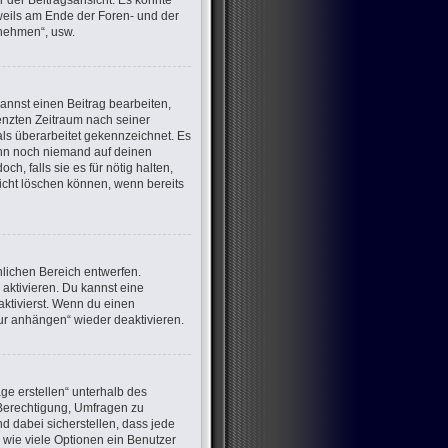
 der Beitragsansicht. Es könnte
eweils am Ende der Foren- und der
lnehmen“, usw.
annst einen Beitrag bearbeiten,
renzten Zeitraum nach seiner
als überarbeitet gekennzeichnet. Es
wenn noch niemand auf deinen
h, falls sie es für nötig halten,
nicht löschen können, wenn bereits
lichen Bereich entwerfen.
aktivieren. Du kannst eine
ktivierst. Wenn du einen
ur anhängen“ wieder deaktivieren.
ge erstellen“ unterhalb des
e Berechtigung, Umfragen zu
d dabei sicherstellen, dass jede
 wie viele Optionen ein Benutzer