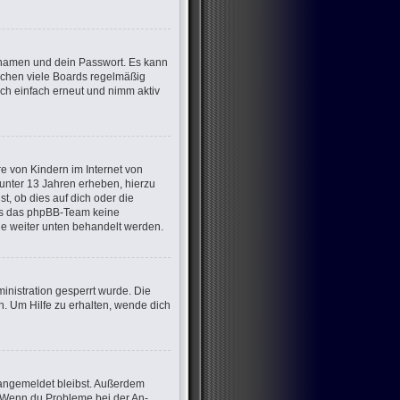
ernamen und dein Passwort. Es kann
öschen viele Boards regelmäßig
ich einfach erneut und nimm aktiv
e von Kindern im Internet von
 unter 13 Jahren erheben, hierzu
, ob dies auf dich oder die
dass das phpBB-Team keine
die weiter unten behandelt werden.
nistration gesperrt wurde. Die
. Um Hilfe zu erhalten, wende dich
m angemeldet bleibst. Außerdem
t. Wenn du Probleme bei der An-