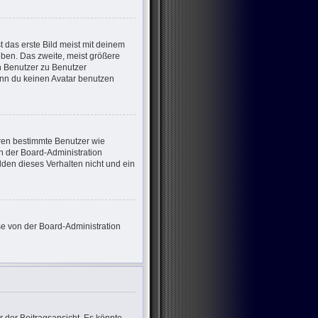
 das erste Bild meist mit deinem
eben. Das zweite, meist größere
on Benutzer zu Benutzer
enn du keinen Avatar benutzen
eren bestimmte Benutzer wie
n der Board-Administration
den dieses Verhalten nicht und ein
ese von der Board-Administration