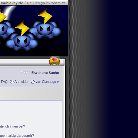
Erweiterte Suche
FAQ
Anmelden
zur Clanpage »
te ich ihnen bei?
en farbig dargestellt?