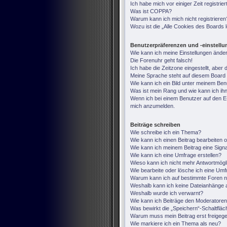
Ich habe mich vor einiger Zeit registri
Was ist COPPA?
Warum kann ich mich nicht registrieren
Wozu ist die „Alle Cookies des Boards
Benutzerpräferenzen und -einstell
Wie kann ich meine Einstellungen ände
Die Forenuhr geht falsch!
Ich habe die Zeitzone eingestellt, aber
Meine Sprache steht auf diesem Board 
Wie kann ich ein Bild unter meinem B
Was ist mein Rang und wie kann ich ih
Wenn ich bei einem Benutzer auf den E-M
mich anzumelden.
Beiträge schreiben
Wie schreibe ich ein Thema?
Wie kann ich einen Beitrag bearbeiten 
Wie kann ich meinem Beitrag eine Sign
Wie kann ich eine Umfrage erstellen?
Wieso kann ich nicht mehr Antwortmögli
Wie bearbeite oder lösche ich eine Um
Warum kann ich auf bestimmte Foren ni
Weshalb kann ich keine Dateianhänge 
Weshalb wurde ich verwarnt?
Wie kann ich Beiträge den Moderatore
Was bewirkt die „Speichern“-Schaltfläc
Warum muss mein Beitrag erst freige
Wie markiere ich ein Thema als neu?