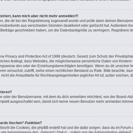
gistriert, kann mich aber nicht mehr anmelden?!
nden, die dir bei der Registrierung zugesandt wurde und prüfe dann deinen Benutz
Benutzerkonto aus verschieden Gründen deaktiviert oder gelöscht hat. Außerdem l
ne Beiträge geschrieben haben, um die Datenbankgröße zu verringern. Registriere d
e Privacy and Protection Act of 1998 (deutsch: Gesetz zum Schutz der Privatsphär
elches festlegt, dass Websites, die möglicherweise persönliche Daten von Kindern
gsweise des oder der Erziehungsberechtigten benötigen. Wenn du dir unsicher bist
ieren versuchst, zutrifft, ziehe einen rechtlichen Beistand zu Rate. Bitte beachte, 
icht die Anlaufstelle für Rechtsangelegenheiten jeglicher Art ist; außer solchen, 
rieren?
se oder der Benutzername, mit dem du dich anmelden möchtest, von der Board-Admi
plett ausgeschaltet sein, damit sich keine neuen Benutzer mehr anmelden können
oards löschen“-Funktion?
löscht die Cookies, die phpBB erstellt hat und die dafür sorgen, dass du im Foru
 wie beispielsweise den „Gelesen“-Status – sofern von der Administration aktivier