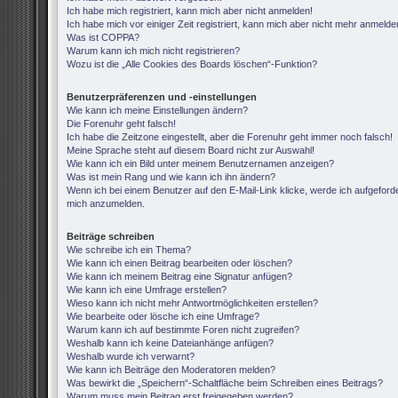
Ich habe mich registriert, kann mich aber nicht anmelden!
Ich habe mich vor einiger Zeit registriert, kann mich aber nicht mehr anmelde
Was ist COPPA?
Warum kann ich mich nicht registrieren?
Wozu ist die „Alle Cookies des Boards löschen“-Funktion?
Benutzerpräferenzen und -einstellungen
Wie kann ich meine Einstellungen ändern?
Die Forenuhr geht falsch!
Ich habe die Zeitzone eingestellt, aber die Forenuhr geht immer noch falsch!
Meine Sprache steht auf diesem Board nicht zur Auswahl!
Wie kann ich ein Bild unter meinem Benutzernamen anzeigen?
Was ist mein Rang und wie kann ich ihn ändern?
Wenn ich bei einem Benutzer auf den E-Mail-Link klicke, werde ich aufgeforde
mich anzumelden.
Beiträge schreiben
Wie schreibe ich ein Thema?
Wie kann ich einen Beitrag bearbeiten oder löschen?
Wie kann ich meinem Beitrag eine Signatur anfügen?
Wie kann ich eine Umfrage erstellen?
Wieso kann ich nicht mehr Antwortmöglichkeiten erstellen?
Wie bearbeite oder lösche ich eine Umfrage?
Warum kann ich auf bestimmte Foren nicht zugreifen?
Weshalb kann ich keine Dateianhänge anfügen?
Weshalb wurde ich verwarnt?
Wie kann ich Beiträge den Moderatoren melden?
Was bewirkt die „Speichern“-Schaltfläche beim Schreiben eines Beitrags?
Warum muss mein Beitrag erst freigegeben werden?