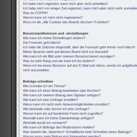
Ich habe mich registriert, kann mich aber nicht anmelden!
Ich habe mich vor einiger Zeit registriert, kann mich aber nicht mehr anmelde
Was ist COPPA?
Warum kann ich mich nicht registrieren?
Wozu ist die „Alle Cookies des Boards löschen“-Funktion?
Benutzerpräferenzen und -einstellungen
Wie kann ich meine Einstellungen ändern?
Die Forenuhr geht falsch!
Ich habe die Zeitzone eingestellt, aber die Forenuhr geht immer noch falsch!
Meine Sprache steht auf diesem Board nicht zur Auswahl!
Wie kann ich ein Bild unter meinem Benutzernamen anzeigen?
Was ist mein Rang und wie kann ich ihn ändern?
Wenn ich bei einem Benutzer auf den E-Mail-Link klicke, werde ich aufgeforde
mich anzumelden.
Beiträge schreiben
Wie schreibe ich ein Thema?
Wie kann ich einen Beitrag bearbeiten oder löschen?
Wie kann ich meinem Beitrag eine Signatur anfügen?
Wie kann ich eine Umfrage erstellen?
Wieso kann ich nicht mehr Antwortmöglichkeiten erstellen?
Wie bearbeite oder lösche ich eine Umfrage?
Warum kann ich auf bestimmte Foren nicht zugreifen?
Weshalb kann ich keine Dateianhänge anfügen?
Weshalb wurde ich verwarnt?
Wie kann ich Beiträge den Moderatoren melden?
Was bewirkt die „Speichern“-Schaltfläche beim Schreiben eines Beitrags?
Warum muss mein Beitrag erst freigegeben werden?