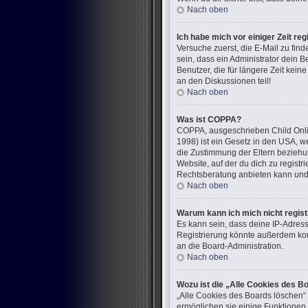
Nach oben
Ich habe mich vor einiger Zeit re
Versuche zuerst, die E-Mail zu fi
sein, dass ein Administrator dein 
Benutzer, die für längere Zeit kei
an den Diskussionen teil!
Nach oben
Was ist COPPA?
COPPA, ausgeschrieben Child Onlin
1998) ist ein Gesetz in den USA, w
die Zustimmung der Eltern beziehun
Website, auf der du dich zu registr
Rechtsberatung anbieten kann und n
Nach oben
Warum kann ich mich nicht regist
Es kann sein, dass deine IP-Adres
Registrierung könnte außerdem kom
an die Board-Administration.
Nach oben
Wozu ist die „Alle Cookies des B
„Alle Cookies des Boards löschen“ 
ermöglichen sie einige Funktionen,