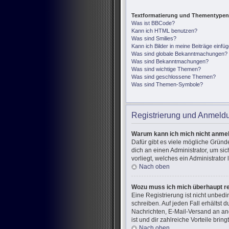
Textformatierung und Thementypen
Was ist BBCode?
Kann ich HTML benutzen?
Was sind Smilies?
Kann ich Bilder in meine Beiträge einfü
Was sind globale Bekanntmachungen?
Was sind Bekanntmachungen?
Was sind wichtige Themen?
Was sind geschlossene Themen?
Was sind Themen-Symbole?
Registrierung und Anmeld
Warum kann ich mich nicht anme
Dafür gibt es viele mögliche Gründ
dich an einen Administrator, um si
vorliegt, welches ein Administrator
Nach oben
Wozu muss ich mich überhaupt re
Eine Registrierung ist nicht unbed
schreiben. Auf jeden Fall erhältst d
Nachrichten, E-Mail-Versand an and
ist und dir zahlreiche Vorteile bringt
Nach oben