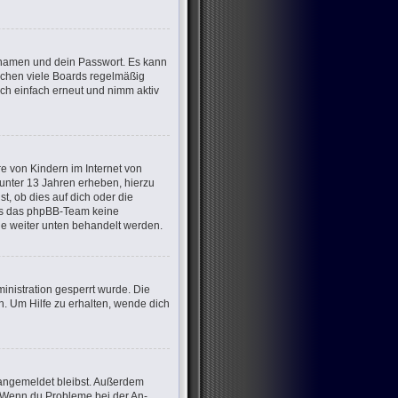
ernamen und dein Passwort. Es kann
öschen viele Boards regelmäßig
ich einfach erneut und nimm aktiv
e von Kindern im Internet von
 unter 13 Jahren erheben, hierzu
, ob dies auf dich oder die
dass das phpBB-Team keine
die weiter unten behandelt werden.
nistration gesperrt wurde. Die
. Um Hilfe zu erhalten, wende dich
m angemeldet bleibst. Außerdem
t. Wenn du Probleme bei der An-