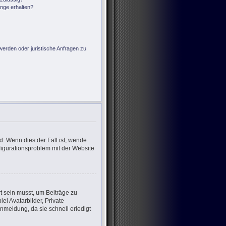
änge erhalten?
?
werden oder juristische Anfragen zu
d. Wenn dies der Fall ist, wende
nfigurationsproblem mit der Website
rt sein musst, um Beiträge zu
iel Avatarbilder, Private
nmeldung, da sie schnell erledigt