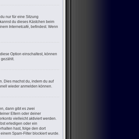
u nur für eine Sitzung
 kannst du dieses Kästchen beim
inem Internetcafé, befindest. Wenn
 diese Option einschaltest, können
 gezählt.
en. Dies machst du, indem du auf
chnell wieder anmelden können.
n, dann gibt es zwei
deiner Eltern oder deiner
konto vielleicht aktiviert werden.
bst erledigen oder ein
erhalten hast, folge den dort
einem Spam-Filter blockiert wurde.