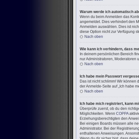
Warum werde ich automatisch a
Wenn du beim Anmelden das Kontrol
angemeldet. Dies verhindert den M
Anmelden auswählen. Dies ist nich
diese Option nicht zur Verfügung s
Nach oben
Wie kann ich verhindern, dass me
In deinem persönlichen Bereich fin
nur Administratoren, Moderatoren u
Nach oben
Ich habe mein Passwort vergess
Das ist nicht schlimm! Wir können d
der Anmelde-Seite auf „Ich habe me
Nach oben
Ich habe mich registriert, kann m
Überprüfe zuerst, ob du den richt
Möglichkeiten. Wenn
COPPA
aktivi
Erziehungsberechtigten den Anweisun
Bei einigen Boards müssen alle neu
Administrator. Bei der Registrierung
enthaltenen Anweisungen. Ansonste
Wenn du dir sicher bist, dass dein