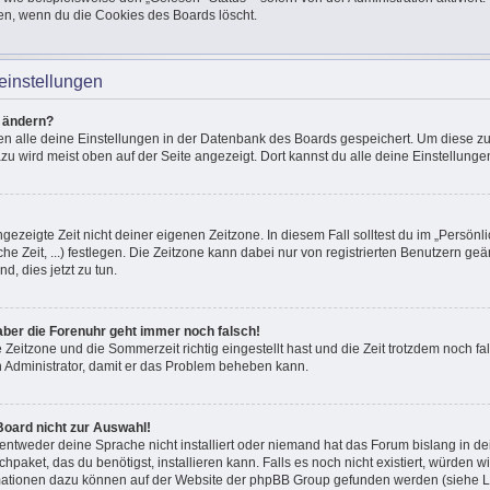
en, wenn du die Cookies des Boards löscht.
einstellungen
n ändern?
den alle deine Einstellungen in der Datenbank des Boards gespeichert. Um diese z
azu wird meist oben auf der Seite angezeigt. Dort kannst du alle deine Einstellunge
ngezeigte Zeit nicht deiner eigenen Zeitzone. In diesem Fall solltest du im „Persönli
he Zeit, ...) festlegen. Die Zeitzone kann dabei nur von registrierten Benutzern g
und, dies jetzt zu tun.
, aber die Forenuhr geht immer noch falsch!
e Zeitzone und die Sommerzeit richtig eingestellt hast und die Zeit trotzdem noch fal
en Administrator, damit er das Problem beheben kann.
Board nicht zur Auswahl!
 entweder deine Sprache nicht installiert oder niemand hat das Forum bislang in de
chpaket, das du benötigst, installieren kann. Falls es noch nicht existiert, würden 
mationen dazu können auf der Website der phpBB Group gefunden werden (siehe Li