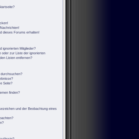
tartseite?
icken!
Nachrichten!
ed dieses Forums erhalten!
 ignorierten Mitglieder?
 oder zur Liste der ignorierten
 den Listen entfernen?
n durchsuchen?
gebnisse?
e Seite?
hemen finden?
sezeichen und der Beobachtung eines
obachten?
en?
zulässig?