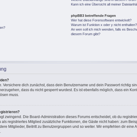
Kann ich eine Übersicht all meiner Dateianh
phpBB3 betreffende Fragen
Wer hat diese Forensoftware entwickelt?
Warum ist Funktion x oder y nicht enthalten
gen?
An wen soll ich mich wenden, falls es Besch
diesem Forum gibt?
ung
lden?
e. Versichere dich zunächst, dass dein Benutzername und dein Passwort richtig sin
cherzugehen, dass du nicht gesperrt wurdest. Es ist ebenfalls möglich, dass ein Ko
 lösen muss.
gistrieren?
ingt zwingend. Die Board-Administration dieses Forums entscheidet, ob du registrie
u als registriertes Mitglied zusätzliche Funktionen, die Gäste nicht haben: zum Beisp
ere Mitglieder, Beitritt zu Benutzergruppen und so weiter. Wir empfehlen dir eine A
.