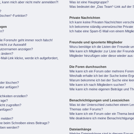
ert, kann mich aber nicht mehr anmelden?!
Was ist eine Hauptgruppe?
Was bedeutet der „Das Team“-Link auf der S
?
 löschen“-Funktion?
Private Nachrichten
Ich kann keine Privaten Nachrichten versch
ungen
Ich bekomme ständig unerwünschte Private 
rn?
Ich habe eine Spam-E-Mail von einem Mitgli
 die Forenuhr geht immer noch falsch!
Freunde und ignorierte Mitglieder
nicht zur Auswahl!
Wozu benötige ich die Listen der Freunde und
enutzernamen anzeigen?
Wie kann ich Mitglieder zur Liste der Freunde
n ändern?
Mitglieder hinzufügen oder diese wieder aus
ail-Link klicke, werde ich aufgefordert,
Die Foren durchsuchen
Wie kann ich ein Forum oder mehrere Fore
Weshalb erhalte ich bei der Suche keine Er
Warum bekomme ich bei der Suche eine leer
oder löschen?
Wie kann ich nach Mitgliedern suchen?
atur anfügen?
Wie kann ich meine eigenen Beiträge und T
chkeiten erstellen?
Benachrichtigungen und Lesezeichen
frage?
Was ist der Unterschied zwischen einem Le
cht zugreifen?
Themas oder Forums?
anfügen?
Wie kann ich ein Forum oder ein Thema be
Wie deaktiviere ich meine Benachrichtigung
n melden?
he beim Schreiben eines Beitrags?
geben werden?
Dateianhänge
Welche Dateianhänge sind in diesem Forum 