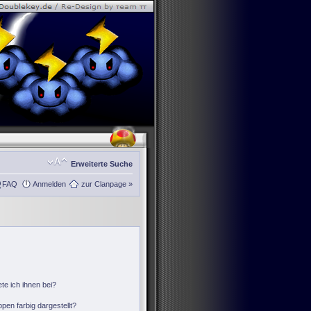
Erweiterte Suche
FAQ
Anmelden
zur Clanpage »
te ich ihnen bei?
en farbig dargestellt?