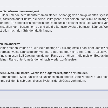
nem Benutzernamen anzeigen?
i Bilder unter deinem Benutzernamen stehen. Abhängig von dem gewählten Style ist
ne, Kästchen oder Punkte, die deine Beitragszahl oder deinen Status im Forum ang
“ genannt. Es handelt sich hierbei in der Regel um ein persönliches Bild, welches v
ministration kann bestimmen, ob und wie die Benutzer Avatare benutzen können. W
istration nach den Gründen dafür fragen.
ch ihn ändern?
men stehen, zeigen an, wie viele Beiträge du bislang erstellt hast oder identifizi
Normalerweise kannst du den Wortlaut eines Ranges nicht direkt ändern, da sie vo
keine sinnlosen Beiträge, nur um deinen Rang zu erhöhen — die meisten Boards dul
 deinen Rang unter Umständen einfach wieder zurücksetzen.
den E-Mail-Link klicke, werde ich aufgefordert, mich anzumelden.
e foreninterne E-Mail-Funktion für Nachrichten an andere Benutzer nutzen, falls di
hme soll den Missbrauch dieses Systems durch Gäste verhindern.