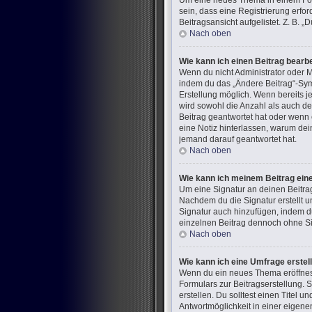
Um eine neues Thema in einem Foru
sein, dass eine Registrierung erfo
Beitragsansicht aufgelistet. Z. B.
Nach oben
Wie kann ich einen Beitrag bearb
Wenn du nicht Administrator oder M
indem du das „Ändere Beitrag“-Symb
Erstellung möglich. Wenn bereits j
wird sowohl die Anzahl als auch de
Beitrag geantwortet hat oder wenn e
eine Notiz hinterlassen, warum dei
jemand darauf geantwortet hat.
Nach oben
Wie kann ich meinem Beitrag ein
Um eine Signatur an deinen Beitra
Nachdem du die Signatur erstellt u
Signatur auch hinzufügen, indem d
einzelnen Beitrag dennoch ohne Sig
Nach oben
Wie kann ich eine Umfrage erstel
Wenn du ein neues Thema eröffnest 
Formulars zur Beitragserstellung. 
erstellen. Du solltest einen Titel
Antwortmöglichkeit in einer eigene