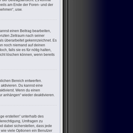
 der Beitragsansicht. Es könnte
eweils am Ende der Foren- und der
lnehmen“, usw.
annst einen Beitrag bearbeiten,
renzten Zeitraum nach seiner
als überarbeitet gekennzeichnet. Es
wenn noch niemand auf deinen
h, falls sie es für nötig halten,
nicht löschen können, wenn bereits
lichen Bereich entwerfen.
aktivieren. Du kannst eine
ktivierst. Wenn du einen
ur anhängen“ wieder deaktivieren.
ge erstellen“ unterhalb des
e Berechtigung, Umfragen zu
d dabei sicherstellen, dass jede
 wie viele Optionen ein Benutzer