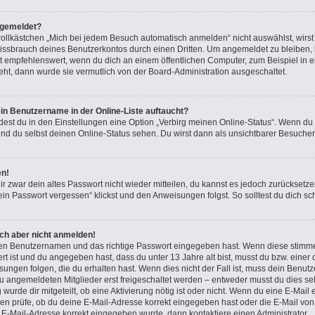
bgemeldet?
lkästchen „Mich bei jedem Besuch automatisch anmelden“ nicht auswählst, wirst d
issbrauch deines Benutzerkontos durch einen Dritten. Um angemeldet zu bleiben,
t empfehlenswert, wenn du dich an einem öffentlichen Computer, zum Beispiel in e
teht, dann wurde sie vermutlich von der Board-Administration ausgeschaltet.
in Benutzername in der Online-Liste auftaucht?
dest du in den Einstellungen eine Option „Verbirg meinen Online-Status“. Wenn du
nd du selbst deinen Online-Status sehen. Du wirst dann als unsichtbarer Besucher
en!
ir zwar dein altes Passwort nicht wieder mitteilen, du kannst es jedoch zurücksetz
in Passwort vergessen“ klickst und den Anweisungen folgst. So solltest du dich s
ich aber nicht anmelden!
igen Benutzernamen und das richtige Passwort eingegeben hast. Wenn diese stimme
ert ist und du angegeben hast, dass du unter 13 Jahre alt bist, musst du bzw. einer 
gen folgen, die du erhalten hast. Wenn dies nicht der Fall ist, muss dein Benutzer
 angemeldeten Mitglieder erst freigeschaltet werden – entweder musst du dies sel
 wurde dir mitgeteilt, ob eine Aktivierung nötig ist oder nicht. Wenn du eine E-Mail 
n prüfe, ob du deine E-Mail-Adresse korrekt eingegeben hast oder die E-Mail von 
e E-Mail-Adresse korrekt eingegeben wurde, dann kontaktiere einen Administrator.