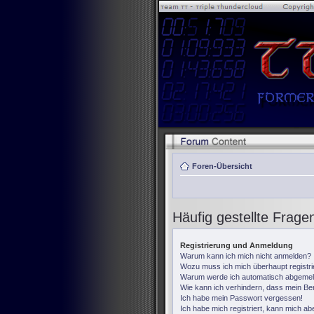
Foren-Übersicht
Häufig gestellte Frage
Registrierung und Anmeldung
Warum kann ich mich nicht anmelden?
Wozu muss ich mich überhaupt registr
Warum werde ich automatisch abgemel
Wie kann ich verhindern, dass mein Ben
Ich habe mein Passwort vergessen!
Ich habe mich registriert, kann mich ab