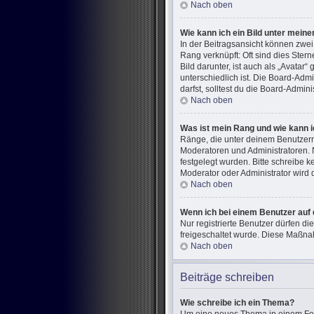
Nach oben
Wie kann ich ein Bild unter mei
In der Beitragsansicht können zwe
Rang verknüpft: Oft sind dies Ster
Bild darunter, ist auch als „Avatar
unterschiedlich ist. Die Board-Ad
darfst, solltest du die Board-Admin
Nach oben
Was ist mein Rang und wie kann i
Ränge, die unter deinem Benutzerna
Moderatoren und Administratoren. 
festgelegt wurden. Bitte schreibe 
Moderator oder Administrator wird
Nach oben
Wenn ich bei einem Benutzer auf 
Nur registrierte Benutzer dürfen di
freigeschaltet wurde. Diese Maßna
Nach oben
Beiträge schreiben
Wie schreibe ich ein Thema?