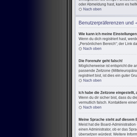
oder Abmeldung hast, kann es helf
Nach oben
Benutzerpräferenzen und -
Wie kann ich meine Einstellunge
Wenn du dich registriert hast, wer
„Persönlichen Bereich“; der Link d
Nach oben
Die Forenuhr geht falsch!
Möglicherweise ist entspricht die a
passende Zeitzone (Mitteleuropäisc
registriert bist, ist dies ein guter Gr
Nach oben
Ich habe die Zeitzone eingestellt
Wenn du dir sicher bist, dass du di
vermutlich falsch. Kontaktiere ein
Nach oben
Meine Sprache steht auf diesem 
Meist hat die Board-Administration
einen Administrator, ob er das Spra
übersetzen würdest. Weitere Infor