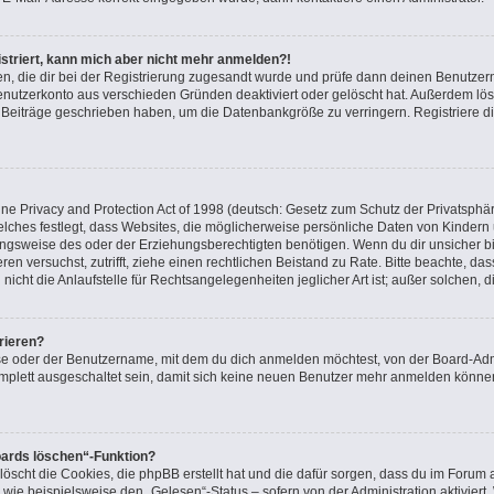
gistriert, kann mich aber nicht mehr anmelden?!
nden, die dir bei der Registrierung zugesandt wurde und prüfe dann deinen Benutz
Benutzerkonto aus verschieden Gründen deaktiviert oder gelöscht hat. Außerdem l
ne Beiträge geschrieben haben, um die Datenbankgröße zu verringern. Registriere d
e Privacy and Protection Act of 1998 (deutsch: Gesetz zum Schutz der Privatsphär
elches festlegt, dass Websites, die möglicherweise persönliche Daten von Kindern
gsweise des oder der Erziehungsberechtigten benötigen. Wenn du dir unsicher bist
ieren versuchst, zutrifft, ziehe einen rechtlichen Beistand zu Rate. Bitte beachte, 
icht die Anlaufstelle für Rechtsangelegenheiten jeglicher Art ist; außer solchen, 
rieren?
se oder der Benutzername, mit dem du dich anmelden möchtest, von der Board-Admi
plett ausgeschaltet sein, damit sich keine neuen Benutzer mehr anmelden können
oards löschen“-Funktion?
löscht die Cookies, die phpBB erstellt hat und die dafür sorgen, dass du im Foru
 wie beispielsweise den „Gelesen“-Status – sofern von der Administration aktivier