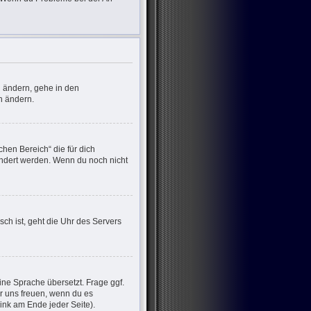
u ändern, gehe in den
n ändern.
chen Bereich“ die für dich
eändert werden. Wenn du noch nicht
sch ist, geht die Uhr des Servers
ine Sprache übersetzt. Frage ggf.
wir uns freuen, wenn du es
nk am Ende jeder Seite).