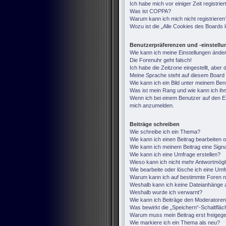
Ich habe mich vor einiger Zeit registri
Was ist COPPA?
Warum kann ich mich nicht registrieren
Wozu ist die „Alle Cookies des Boards
Benutzerpräferenzen und -einstell
Wie kann ich meine Einstellungen ände
Die Forenuhr geht falsch!
Ich habe die Zeitzone eingestellt, aber
Meine Sprache steht auf diesem Board 
Wie kann ich ein Bild unter meinem B
Was ist mein Rang und wie kann ich ih
Wenn ich bei einem Benutzer auf den E-M
mich anzumelden.
Beiträge schreiben
Wie schreibe ich ein Thema?
Wie kann ich einen Beitrag bearbeiten 
Wie kann ich meinem Beitrag eine Sign
Wie kann ich eine Umfrage erstellen?
Wieso kann ich nicht mehr Antwortmögli
Wie bearbeite oder lösche ich eine Um
Warum kann ich auf bestimmte Foren ni
Weshalb kann ich keine Dateianhänge 
Weshalb wurde ich verwarnt?
Wie kann ich Beiträge den Moderatore
Was bewirkt die „Speichern“-Schaltfläc
Warum muss mein Beitrag erst freige
Wie markiere ich ein Thema als neu?