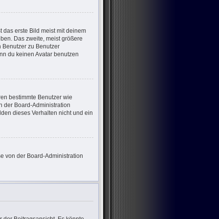
 das erste Bild meist mit deinem
eben. Das zweite, meist größere
on Benutzer zu Benutzer
enn du keinen Avatar benutzen
eren bestimmte Benutzer wie
n der Board-Administration
den dieses Verhalten nicht und ein
ese von der Board-Administration