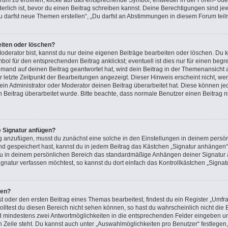
m zu eröffnen, klicke auf das entsprechende Symbol, entweder in der Foren- oder
rderlich ist, bevor du einen Beitrag schreiben kannst. Deine Berechtigungen sind j
 „Du darfst neue Themen erstellen“, „Du darfst an Abstimmungen in diesem Forum tei
eiten oder löschen?
oderator bist, kannst du nur deine eigenen Beiträge bearbeiten oder löschen. Du k
ol für den entsprechenden Beitrag anklickst; eventuell ist dies nur für einen beg
emand auf deinen Beitrag geantwortet hat, wird dein Beitrag in der Themenansicht 
r letzte Zeitpunkt der Bearbeitungen angezeigt. Dieser Hinweis erscheint nicht, 
in Administrator oder Moderator deinen Beitrag überarbeitet hat. Diese können jedoc
n Beitrag überarbeitet wurde. Bitte beachte, dass normale Benutzer einen Beitrag 
e Signatur anfügen?
g anzufügen, musst du zunächst eine solche in den Einstellungen in deinem persön
nd gespeichert hast, kannst du in jedem Beitrag das Kästchen „Signatur anhängen“ 
u in deinem persönlichen Bereich das standardmäßige Anhängen deiner Signatur a
natur verfassen möchtest, so kannst du dort einfach das Kontrollkästchen „Signat
len?
oder den ersten Beitrag eines Themas bearbeitest, findest du ein Register „Umfra
Solltest du diesen Bereich nicht sehen können, so hast du wahrscheinlich nicht di
 und mindestens zwei Antwortmöglichkeiten in die entsprechenden Felder eingeben un
n Zeile steht. Du kannst auch unter „Auswahlmöglichkeiten pro Benutzer“ festlegen,