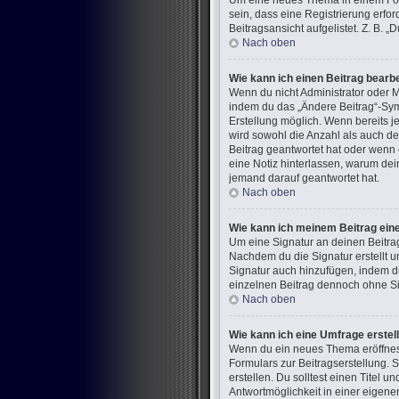
Um eine neues Thema in einem Foru
sein, dass eine Registrierung erfo
Beitragsansicht aufgelistet. Z. B.
Nach oben
Wie kann ich einen Beitrag bearb
Wenn du nicht Administrator oder M
indem du das „Ändere Beitrag“-Symb
Erstellung möglich. Wenn bereits j
wird sowohl die Anzahl als auch de
Beitrag geantwortet hat oder wenn e
eine Notiz hinterlassen, warum dei
jemand darauf geantwortet hat.
Nach oben
Wie kann ich meinem Beitrag ein
Um eine Signatur an deinen Beitra
Nachdem du die Signatur erstellt u
Signatur auch hinzufügen, indem d
einzelnen Beitrag dennoch ohne Sig
Nach oben
Wie kann ich eine Umfrage erstel
Wenn du ein neues Thema eröffnest 
Formulars zur Beitragserstellung. 
erstellen. Du solltest einen Titel
Antwortmöglichkeit in einer eigene