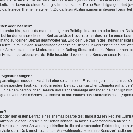
m zu eröffnen, klicke auf das entsprechende Symbol, entweder in der Foren- oder
rderlich ist, bevor du einen Beitrag schreiben kannst. Deine Berechtigungen sind j
 „Du darfst neue Themen erstellen“, „Du darfst an Abstimmungen in diesem Forum tei
eiten oder löschen?
oderator bist, kannst du nur deine eigenen Beiträge bearbeiten oder löschen. Du k
ol für den entsprechenden Beitrag anklickst; eventuell ist dies nur für einen beg
emand auf deinen Beitrag geantwortet hat, wird dein Beitrag in der Themenansicht 
r letzte Zeitpunkt der Bearbeitungen angezeigt. Dieser Hinweis erscheint nicht, 
in Administrator oder Moderator deinen Beitrag überarbeitet hat. Diese können jedoc
n Beitrag überarbeitet wurde. Bitte beachte, dass normale Benutzer einen Beitrag 
e Signatur anfügen?
g anzufügen, musst du zunächst eine solche in den Einstellungen in deinem persön
nd gespeichert hast, kannst du in jedem Beitrag das Kästchen „Signatur anhängen“ 
u in deinem persönlichen Bereich das standardmäßige Anhängen deiner Signatur a
natur verfassen möchtest, so kannst du dort einfach das Kontrollkästchen „Signat
len?
oder den ersten Beitrag eines Themas bearbeitest, findest du ein Register „Umfra
Solltest du diesen Bereich nicht sehen können, so hast du wahrscheinlich nicht di
 und mindestens zwei Antwortmöglichkeiten in die entsprechenden Felder eingeben un
n Zeile steht. Du kannst auch unter „Auswahlmöglichkeiten pro Benutzer“ festlegen,