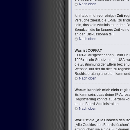
Nach oben
Ich habe mich vor einiger Zeit re
Versuche zuerst, die E-Mail zu fi
sein, dass ein Administrator dein 
Benutzer, die für längere Zeit kei
an den Diskussionen teil!
Nach oben
Was ist COPPA?
COPPA, ausgeschrieben Child Onlin
1998) ist ein Gesetz in den USA, w
die Zustimmung der Eltern beziehun
Website, auf der du dich zu registr
Rechtsberatung anbieten kann und n
Nach oben
Warum kann ich mich nicht regist
Es kann sein, dass deine IP-Adres
Registrierung könnte außerdem kom
an die Board-Administration.
Nach oben
Wozu ist die „Alle Cookies des B
„Alle Cookies des Boards löschen“ 
ermöglichen sie einige Funktionen,