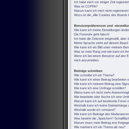
Ich habe mich vor einiger Zeit registri
Was ist COPPA?
Warum kann ich mich nicht registrieren
Wozu ist die „Alle Cookies des Boards
Benutzerpräferenzen und -einstell
Wie kann ich meine Einstellungen ände
Die Forenuhr geht falsch!
Ich habe die Zeitzone eingestellt, aber
Meine Sprache steht auf diesem Board 
Wie kann ich ein Bild unter meinem B
Was ist mein Rang und wie kann ich ih
Wenn ich bei einem Benutzer auf den E-M
mich anzumelden.
Beiträge schreiben
Wie schreibe ich ein Thema?
Wie kann ich einen Beitrag bearbeiten 
Wie kann ich meinem Beitrag eine Sign
Wie kann ich eine Umfrage erstellen?
Wieso kann ich nicht mehr Antwortmögli
Wie bearbeite oder lösche ich eine Um
Warum kann ich auf bestimmte Foren ni
Weshalb kann ich keine Dateianhänge 
Weshalb wurde ich verwarnt?
Wie kann ich Beiträge den Moderatore
Was bewirkt die „Speichern“-Schaltfläc
Warum muss mein Beitrag erst freige
Wie markiere ich ein Thema als neu?