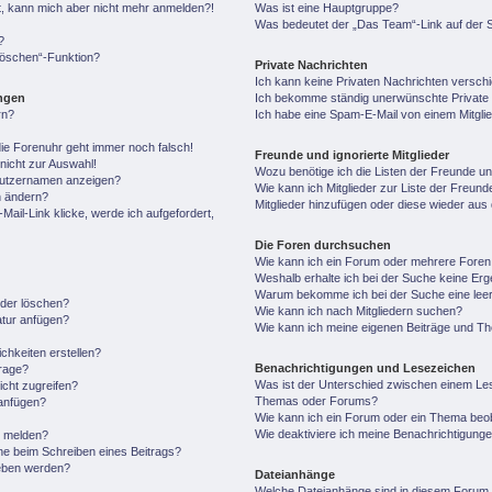
ert, kann mich aber nicht mehr anmelden?!
Was ist eine Hauptgruppe?
Was bedeutet der „Das Team“-Link auf der S
?
 löschen“-Funktion?
Private Nachrichten
Ich kann keine Privaten Nachrichten versch
ungen
Ich bekomme ständig unerwünschte Private 
rn?
Ich habe eine Spam-E-Mail von einem Mitgli
 die Forenuhr geht immer noch falsch!
Freunde und ignorierte Mitglieder
nicht zur Auswahl!
Wozu benötige ich die Listen der Freunde und
enutzernamen anzeigen?
Wie kann ich Mitglieder zur Liste der Freunde
n ändern?
Mitglieder hinzufügen oder diese wieder aus
ail-Link klicke, werde ich aufgefordert,
Die Foren durchsuchen
Wie kann ich ein Forum oder mehrere Fore
Weshalb erhalte ich bei der Suche keine Er
Warum bekomme ich bei der Suche eine leer
oder löschen?
Wie kann ich nach Mitgliedern suchen?
atur anfügen?
Wie kann ich meine eigenen Beiträge und T
chkeiten erstellen?
Benachrichtigungen und Lesezeichen
frage?
Was ist der Unterschied zwischen einem Le
cht zugreifen?
Themas oder Forums?
anfügen?
Wie kann ich ein Forum oder ein Thema be
Wie deaktiviere ich meine Benachrichtigung
n melden?
he beim Schreiben eines Beitrags?
geben werden?
Dateianhänge
Welche Dateianhänge sind in diesem Forum 