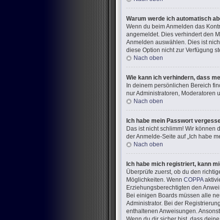
Warum werde ich automatisch a
Wenn du beim Anmelden das Kontrol
angemeldet. Dies verhindert den M
Anmelden auswählen. Dies ist nich
diese Option nicht zur Verfügung s
Nach oben
Wie kann ich verhindern, dass me
In deinem persönlichen Bereich fin
nur Administratoren, Moderatoren u
Nach oben
Ich habe mein Passwort vergess
Das ist nicht schlimm! Wir können d
der Anmelde-Seite auf „Ich habe me
Nach oben
Ich habe mich registriert, kann m
Überprüfe zuerst, ob du den richt
Möglichkeiten. Wenn
COPPA
aktivi
Erziehungsberechtigten den Anweisun
Bei einigen Boards müssen alle neu
Administrator. Bei der Registrierung
enthaltenen Anweisungen. Ansonste
Wenn du dir sicher bist, dass dein