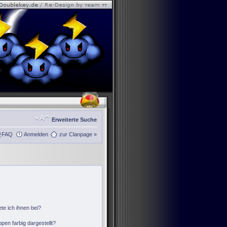
Erweiterte Suche
FAQ
Anmelden
zur Clanpage »
te ich ihnen bei?
en farbig dargestellt?