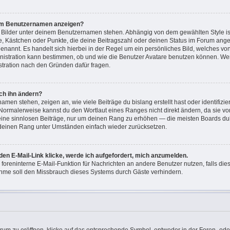
nem Benutzernamen anzeigen?
i Bilder unter deinem Benutzernamen stehen. Abhängig von dem gewählten Style ist
ne, Kästchen oder Punkte, die deine Beitragszahl oder deinen Status im Forum ang
“ genannt. Es handelt sich hierbei in der Regel um ein persönliches Bild, welches v
ministration kann bestimmen, ob und wie die Benutzer Avatare benutzen können. W
istration nach den Gründen dafür fragen.
ch ihn ändern?
men stehen, zeigen an, wie viele Beiträge du bislang erstellt hast oder identifizi
Normalerweise kannst du den Wortlaut eines Ranges nicht direkt ändern, da sie vo
keine sinnlosen Beiträge, nur um deinen Rang zu erhöhen — die meisten Boards dul
 deinen Rang unter Umständen einfach wieder zurücksetzen.
den E-Mail-Link klicke, werde ich aufgefordert, mich anzumelden.
e foreninterne E-Mail-Funktion für Nachrichten an andere Benutzer nutzen, falls di
hme soll den Missbrauch dieses Systems durch Gäste verhindern.