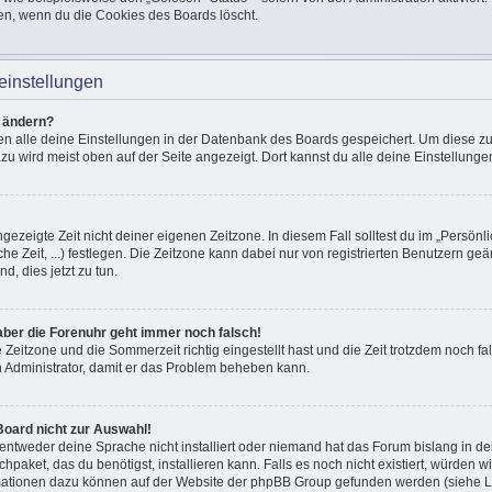
en, wenn du die Cookies des Boards löscht.
einstellungen
n ändern?
den alle deine Einstellungen in der Datenbank des Boards gespeichert. Um diese z
azu wird meist oben auf der Seite angezeigt. Dort kannst du alle deine Einstellunge
ngezeigte Zeit nicht deiner eigenen Zeitzone. In diesem Fall solltest du im „Persönli
he Zeit, ...) festlegen. Die Zeitzone kann dabei nur von registrierten Benutzern g
und, dies jetzt zu tun.
, aber die Forenuhr geht immer noch falsch!
e Zeitzone und die Sommerzeit richtig eingestellt hast und die Zeit trotzdem noch fal
en Administrator, damit er das Problem beheben kann.
Board nicht zur Auswahl!
 entweder deine Sprache nicht installiert oder niemand hat das Forum bislang in de
chpaket, das du benötigst, installieren kann. Falls es noch nicht existiert, würden 
mationen dazu können auf der Website der phpBB Group gefunden werden (siehe Li