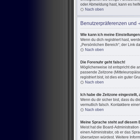
oder Abmeldung hast, kann es helf
Nach oben
Benutzerpräferenzen und -
Wie kann ich meine Einstellunge
Wenn du dich registriert hast, wer
„Persönlichen Bereich“; der Link d
Nach oben
Die Forenuhr geht falsch!
Möglicherweise ist entspricht die a
passende Zeitzone (Mitteleuropäisc
registriert bist, ist dies ein guter Gr
Nach oben
Ich habe die Zeitzone eingestellt
Wenn du dir sicher bist, dass du di
vermutlich falsch. Kontaktiere ein
Nach oben
Meine Sprache steht auf diesem 
Meist hat die Board-Administration
einen Administrator, ob er das Spra
übersetzen würdest. Weitere Infor