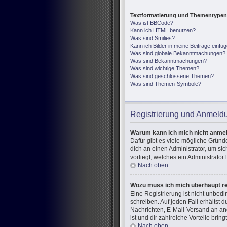
Textformatierung und Thementypen
Was ist BBCode?
Kann ich HTML benutzen?
Was sind Smilies?
Kann ich Bilder in meine Beiträge einfü
Was sind globale Bekanntmachungen?
Was sind Bekanntmachungen?
Was sind wichtige Themen?
Was sind geschlossene Themen?
Was sind Themen-Symbole?
Registrierung und Anmeld
Warum kann ich mich nicht anme
Dafür gibt es viele mögliche Gründ
dich an einen Administrator, um si
vorliegt, welches ein Administrator
Nach oben
Wozu muss ich mich überhaupt re
Eine Registrierung ist nicht unbed
schreiben. Auf jeden Fall erhältst d
Nachrichten, E-Mail-Versand an and
ist und dir zahlreiche Vorteile bringt
Nach oben