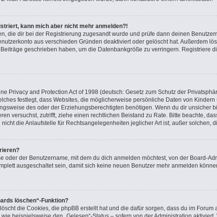
gistriert, kann mich aber nicht mehr anmelden?!
nden, die dir bei der Registrierung zugesandt wurde und prüfe dann deinen Benutz
Benutzerkonto aus verschieden Gründen deaktiviert oder gelöscht hat. Außerdem l
ne Beiträge geschrieben haben, um die Datenbankgröße zu verringern. Registriere d
e Privacy and Protection Act of 1998 (deutsch: Gesetz zum Schutz der Privatsphär
elches festlegt, dass Websites, die möglicherweise persönliche Daten von Kindern
gsweise des oder der Erziehungsberechtigten benötigen. Wenn du dir unsicher bist
ieren versuchst, zutrifft, ziehe einen rechtlichen Beistand zu Rate. Bitte beachte, 
icht die Anlaufstelle für Rechtsangelegenheiten jeglicher Art ist; außer solchen, 
rieren?
se oder der Benutzername, mit dem du dich anmelden möchtest, von der Board-Admi
plett ausgeschaltet sein, damit sich keine neuen Benutzer mehr anmelden können
oards löschen“-Funktion?
löscht die Cookies, die phpBB erstellt hat und die dafür sorgen, dass du im Foru
 wie beispielsweise den „Gelesen“-Status – sofern von der Administration aktivier