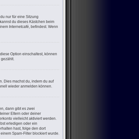
u nur für eine Sitzung
 kannst du dieses Kästchen beim
inem Internetcafé, befindest. Wenn
 diese Option einschaltest, können
 gezählt.
en. Dies machst du, indem du auf
chnell wieder anmelden können.
n, dann gibt es zwei
deiner Eltern oder deiner
konto vielleicht aktiviert werden.
bst erledigen oder ein
erhalten hast, folge den dort
einem Spam-Filter blockiert wurde.