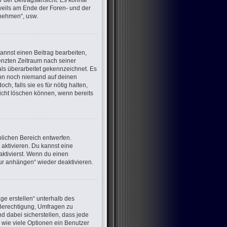
 der Beitragsansicht. Es könnte
eweils am Ende der Foren- und der
lnehmen“, usw.
annst einen Beitrag bearbeiten,
renzten Zeitraum nach seiner
als überarbeitet gekennzeichnet. Es
wenn noch niemand auf deinen
h, falls sie es für nötig halten,
nicht löschen können, wenn bereits
lichen Bereich entwerfen.
aktivieren. Du kannst eine
ktivierst. Wenn du einen
ur anhängen“ wieder deaktivieren.
ge erstellen“ unterhalb des
e Berechtigung, Umfragen zu
d dabei sicherstellen, dass jede
 wie viele Optionen ein Benutzer