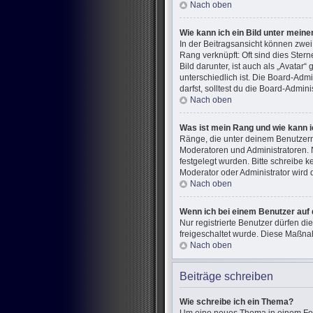
Nach oben
Wie kann ich ein Bild unter mei
In der Beitragsansicht können zwe
Rang verknüpft: Oft sind dies Ster
Bild darunter, ist auch als „Avatar
unterschiedlich ist. Die Board-Ad
darfst, solltest du die Board-Admin
Nach oben
Was ist mein Rang und wie kann i
Ränge, die unter deinem Benutzerna
Moderatoren und Administratoren. 
festgelegt wurden. Bitte schreibe 
Moderator oder Administrator wird
Nach oben
Wenn ich bei einem Benutzer auf 
Nur registrierte Benutzer dürfen di
freigeschaltet wurde. Diese Maßna
Nach oben
Beiträge schreiben
Wie schreibe ich ein Thema?