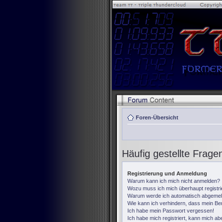
Foren-Übersicht
Häufig gestellte Frage
Registrierung und Anmeldung
Warum kann ich mich nicht anmelden?
Wozu muss ich mich überhaupt registr
Warum werde ich automatisch abgemel
Wie kann ich verhindern, dass mein Ben
Ich habe mein Passwort vergessen!
Ich habe mich registriert, kann mich ab