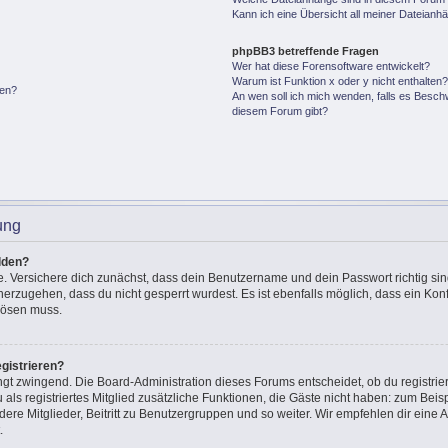
Kann ich eine Übersicht all meiner Dateianh
phpBB3 betreffende Fragen
Wer hat diese Forensoftware entwickelt?
Warum ist Funktion x oder y nicht enthalten
gen?
An wen soll ich mich wenden, falls es Besch
diesem Forum gibt?
ung
lden?
e. Versichere dich zunächst, dass dein Benutzername und dein Passwort richtig sin
cherzugehen, dass du nicht gesperrt wurdest. Es ist ebenfalls möglich, dass ein Ko
 lösen muss.
gistrieren?
ingt zwingend. Die Board-Administration dieses Forums entscheidet, ob du registrie
u als registriertes Mitglied zusätzliche Funktionen, die Gäste nicht haben: zum Beisp
ere Mitglieder, Beitritt zu Benutzergruppen und so weiter. Wir empfehlen dir eine A
.