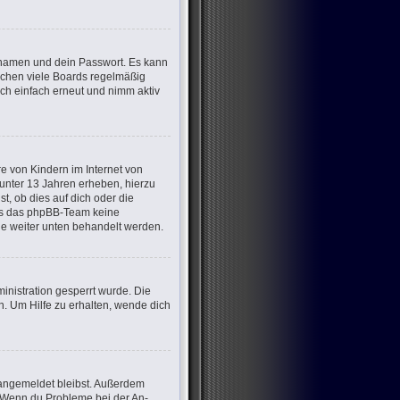
ernamen und dein Passwort. Es kann
öschen viele Boards regelmäßig
ich einfach erneut und nimm aktiv
e von Kindern im Internet von
 unter 13 Jahren erheben, hierzu
, ob dies auf dich oder die
dass das phpBB-Team keine
die weiter unten behandelt werden.
nistration gesperrt wurde. Die
. Um Hilfe zu erhalten, wende dich
m angemeldet bleibst. Außerdem
t. Wenn du Probleme bei der An-