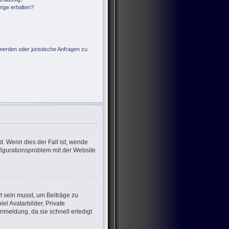
änge erhalten?
?
werden oder juristische Anfragen zu
d. Wenn dies der Fall ist, wende
nfigurationsproblem mit der Website
rt sein musst, um Beiträge zu
iel Avatarbilder, Private
nmeldung, da sie schnell erledigt