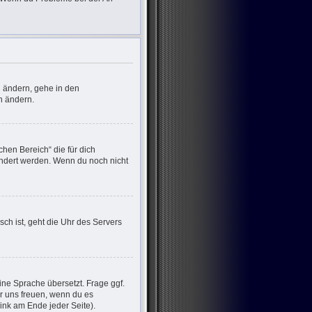
u ändern, gehe in den
n ändern.
chen Bereich“ die für dich
eändert werden. Wenn du noch nicht
sch ist, geht die Uhr des Servers
ine Sprache übersetzt. Frage ggf.
wir uns freuen, wenn du es
nk am Ende jeder Seite).