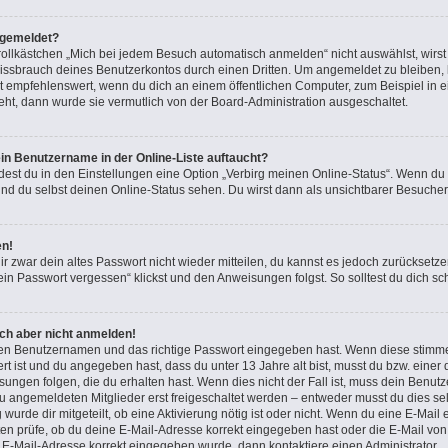
bgemeldet?
lkästchen „Mich bei jedem Besuch automatisch anmelden“ nicht auswählst, wirst d
issbrauch deines Benutzerkontos durch einen Dritten. Um angemeldet zu bleiben,
t empfehlenswert, wenn du dich an einem öffentlichen Computer, zum Beispiel in e
teht, dann wurde sie vermutlich von der Board-Administration ausgeschaltet.
in Benutzername in der Online-Liste auftaucht?
dest du in den Einstellungen eine Option „Verbirg meinen Online-Status“. Wenn du
nd du selbst deinen Online-Status sehen. Du wirst dann als unsichtbarer Besucher
en!
ir zwar dein altes Passwort nicht wieder mitteilen, du kannst es jedoch zurücksetz
in Passwort vergessen“ klickst und den Anweisungen folgst. So solltest du dich s
ich aber nicht anmelden!
igen Benutzernamen und das richtige Passwort eingegeben hast. Wenn diese stimme
ert ist und du angegeben hast, dass du unter 13 Jahre alt bist, musst du bzw. einer 
gen folgen, die du erhalten hast. Wenn dies nicht der Fall ist, muss dein Benutzer
 angemeldeten Mitglieder erst freigeschaltet werden – entweder musst du dies sel
 wurde dir mitgeteilt, ob eine Aktivierung nötig ist oder nicht. Wenn du eine E-Mail 
n prüfe, ob du deine E-Mail-Adresse korrekt eingegeben hast oder die E-Mail von 
e E-Mail-Adresse korrekt eingegeben wurde, dann kontaktiere einen Administrator.