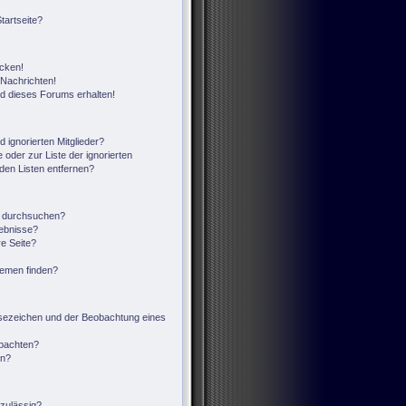
tartseite?
icken!
Nachrichten!
ed dieses Forums erhalten!
 ignorierten Mitglieder?
 oder zur Liste der ignorierten
 den Listen entfernen?
n durchsuchen?
gebnisse?
e Seite?
hemen finden?
sezeichen und der Beobachtung eines
obachten?
en?
zulässig?