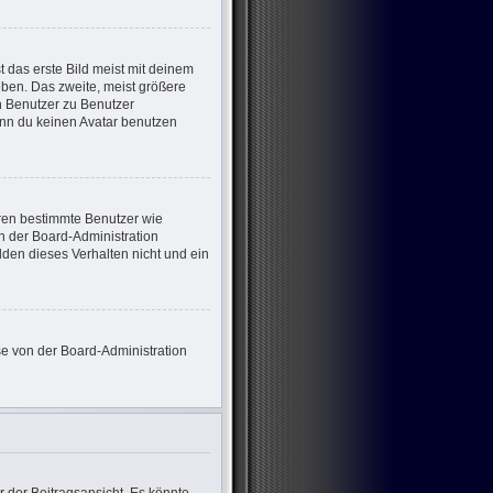
 das erste Bild meist mit deinem
eben. Das zweite, meist größere
on Benutzer zu Benutzer
enn du keinen Avatar benutzen
eren bestimmte Benutzer wie
n der Board-Administration
den dieses Verhalten nicht und ein
ese von der Board-Administration