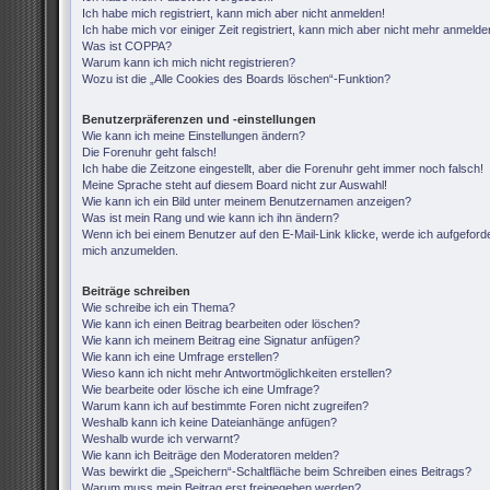
Ich habe mich registriert, kann mich aber nicht anmelden!
Ich habe mich vor einiger Zeit registriert, kann mich aber nicht mehr anmelde
Was ist COPPA?
Warum kann ich mich nicht registrieren?
Wozu ist die „Alle Cookies des Boards löschen“-Funktion?
Benutzerpräferenzen und -einstellungen
Wie kann ich meine Einstellungen ändern?
Die Forenuhr geht falsch!
Ich habe die Zeitzone eingestellt, aber die Forenuhr geht immer noch falsch!
Meine Sprache steht auf diesem Board nicht zur Auswahl!
Wie kann ich ein Bild unter meinem Benutzernamen anzeigen?
Was ist mein Rang und wie kann ich ihn ändern?
Wenn ich bei einem Benutzer auf den E-Mail-Link klicke, werde ich aufgeforde
mich anzumelden.
Beiträge schreiben
Wie schreibe ich ein Thema?
Wie kann ich einen Beitrag bearbeiten oder löschen?
Wie kann ich meinem Beitrag eine Signatur anfügen?
Wie kann ich eine Umfrage erstellen?
Wieso kann ich nicht mehr Antwortmöglichkeiten erstellen?
Wie bearbeite oder lösche ich eine Umfrage?
Warum kann ich auf bestimmte Foren nicht zugreifen?
Weshalb kann ich keine Dateianhänge anfügen?
Weshalb wurde ich verwarnt?
Wie kann ich Beiträge den Moderatoren melden?
Was bewirkt die „Speichern“-Schaltfläche beim Schreiben eines Beitrags?
Warum muss mein Beitrag erst freigegeben werden?