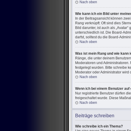
Nach oben
Wie kann ich ein Bild unter mei
In der Beitragsansicht können zwe
Rang verknüpft: Oft sind dies Ster
Bild darunter, ist auch als „Avatar
unterschiedlich ist. Die Board-Ad
darfst, solltest du die Board-Admin
Nach oben
Was ist mein Rang und wie kann i
Ränge, die unter deinem Benutzerna
Moderatoren und Administratoren. 
festgelegt wurden. Bitte schreibe 
Moderator oder Administrator wird
Nach oben
Wenn ich bei einem Benutzer auf 
Nur registrierte Benutzer dürfen di
freigeschaltet wurde. Diese Maßna
Nach oben
Beiträge schreiben
Wie schreibe ich ein Thema?