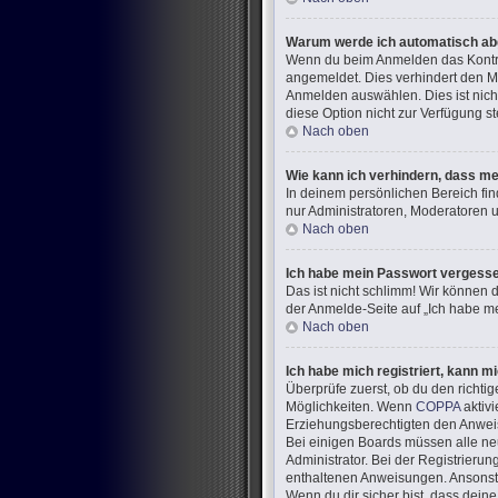
Warum werde ich automatisch a
Wenn du beim Anmelden das Kontrol
angemeldet. Dies verhindert den M
Anmelden auswählen. Dies ist nich
diese Option nicht zur Verfügung s
Nach oben
Wie kann ich verhindern, dass me
In deinem persönlichen Bereich fin
nur Administratoren, Moderatoren u
Nach oben
Ich habe mein Passwort vergess
Das ist nicht schlimm! Wir können d
der Anmelde-Seite auf „Ich habe me
Nach oben
Ich habe mich registriert, kann m
Überprüfe zuerst, ob du den richt
Möglichkeiten. Wenn
COPPA
aktivi
Erziehungsberechtigten den Anweisun
Bei einigen Boards müssen alle neu
Administrator. Bei der Registrierung
enthaltenen Anweisungen. Ansonste
Wenn du dir sicher bist, dass dein