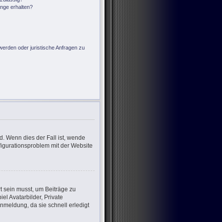
änge erhalten?
?
werden oder juristische Anfragen zu
d. Wenn dies der Fall ist, wende
nfigurationsproblem mit der Website
rt sein musst, um Beiträge zu
iel Avatarbilder, Private
nmeldung, da sie schnell erledigt