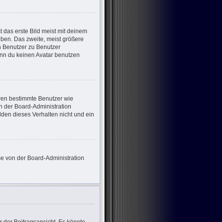
 das erste Bild meist mit deinem
eben. Das zweite, meist größere
on Benutzer zu Benutzer
enn du keinen Avatar benutzen
eren bestimmte Benutzer wie
n der Board-Administration
den dieses Verhalten nicht und ein
ese von der Board-Administration