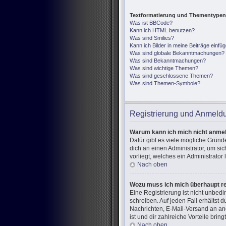
Textformatierung und Thementypen
Was ist BBCode?
Kann ich HTML benutzen?
Was sind Smilies?
Kann ich Bilder in meine Beiträge einfü
Was sind globale Bekanntmachungen?
Was sind Bekanntmachungen?
Was sind wichtige Themen?
Was sind geschlossene Themen?
Was sind Themen-Symbole?
Registrierung und Anmeld
Warum kann ich mich nicht anme
Dafür gibt es viele mögliche Gründ
dich an einen Administrator, um si
vorliegt, welches ein Administrator
Nach oben
Wozu muss ich mich überhaupt re
Eine Registrierung ist nicht unbed
schreiben. Auf jeden Fall erhältst d
Nachrichten, E-Mail-Versand an and
ist und dir zahlreiche Vorteile bringt
Nach oben