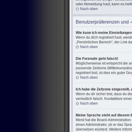
oder Abmeldung hast, kann es helf
Nach oben
Benutzerpräferenzen und -
Wie kann ich meine Einstellunge
Wenn du dich registriert hast, wer
„Persönlichen Bereich“; der Link d
Nach oben
Die Forenuhr geht falsch!
Möglicherweise ist entspricht die a
passende Zeitzone (Mitteleuropäisc
registriert bist, ist dies ein guter Gr
Nach oben
Ich habe die Zeitzone eingestellt
Wenn du dir sicher bist, dass du di
vermutlich falsch. Kontaktiere ein
Nach oben
Meine Sprache steht auf diesem 
Meist hat die Board-Administration
einen Administrator, ob er das Spra
übersetzen würdest. Weitere Infor