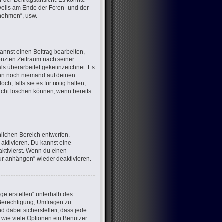
 der Beitragsansicht. Es könnte
eweils am Ende der Foren- und der
lnehmen“, usw.
annst einen Beitrag bearbeiten,
renzten Zeitraum nach seiner
als überarbeitet gekennzeichnet. Es
wenn noch niemand auf deinen
h, falls sie es für nötig halten,
nicht löschen können, wenn bereits
lichen Bereich entwerfen.
aktivieren. Du kannst eine
ktivierst. Wenn du einen
ur anhängen“ wieder deaktivieren.
ge erstellen“ unterhalb des
e Berechtigung, Umfragen zu
d dabei sicherstellen, dass jede
 wie viele Optionen ein Benutzer