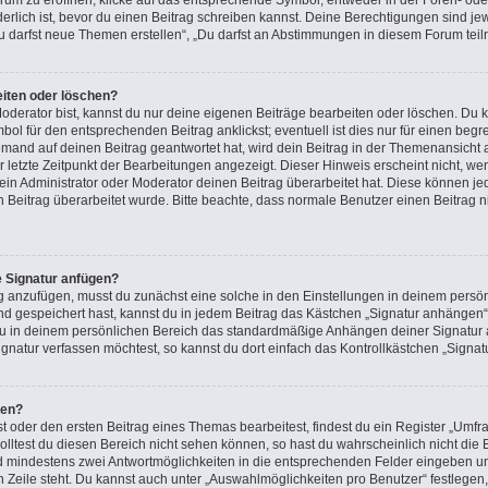
m zu eröffnen, klicke auf das entsprechende Symbol, entweder in der Foren- oder
rderlich ist, bevor du einen Beitrag schreiben kannst. Deine Berechtigungen sind j
 „Du darfst neue Themen erstellen“, „Du darfst an Abstimmungen in diesem Forum tei
eiten oder löschen?
oderator bist, kannst du nur deine eigenen Beiträge bearbeiten oder löschen. Du k
ol für den entsprechenden Beitrag anklickst; eventuell ist dies nur für einen beg
emand auf deinen Beitrag geantwortet hat, wird dein Beitrag in der Themenansicht 
r letzte Zeitpunkt der Bearbeitungen angezeigt. Dieser Hinweis erscheint nicht, 
in Administrator oder Moderator deinen Beitrag überarbeitet hat. Diese können jedoc
n Beitrag überarbeitet wurde. Bitte beachte, dass normale Benutzer einen Beitrag 
e Signatur anfügen?
g anzufügen, musst du zunächst eine solche in den Einstellungen in deinem persön
nd gespeichert hast, kannst du in jedem Beitrag das Kästchen „Signatur anhängen“ 
u in deinem persönlichen Bereich das standardmäßige Anhängen deiner Signatur a
natur verfassen möchtest, so kannst du dort einfach das Kontrollkästchen „Signat
len?
oder den ersten Beitrag eines Themas bearbeitest, findest du ein Register „Umfra
Solltest du diesen Bereich nicht sehen können, so hast du wahrscheinlich nicht di
 und mindestens zwei Antwortmöglichkeiten in die entsprechenden Felder eingeben un
n Zeile steht. Du kannst auch unter „Auswahlmöglichkeiten pro Benutzer“ festlegen,