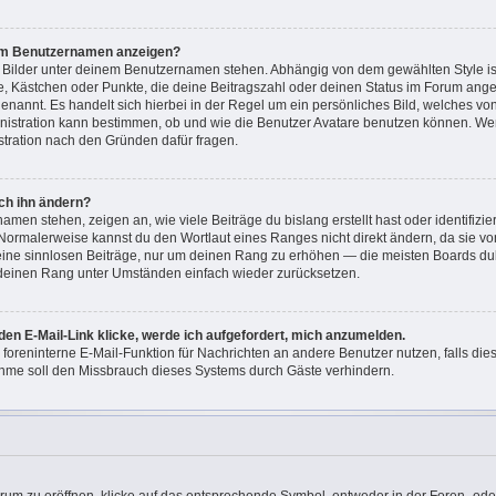
nem Benutzernamen anzeigen?
i Bilder unter deinem Benutzernamen stehen. Abhängig von dem gewählten Style ist
ne, Kästchen oder Punkte, die deine Beitragszahl oder deinen Status im Forum ang
“ genannt. Es handelt sich hierbei in der Regel um ein persönliches Bild, welches v
ministration kann bestimmen, ob und wie die Benutzer Avatare benutzen können. W
istration nach den Gründen dafür fragen.
ch ihn ändern?
men stehen, zeigen an, wie viele Beiträge du bislang erstellt hast oder identifizi
Normalerweise kannst du den Wortlaut eines Ranges nicht direkt ändern, da sie vo
keine sinnlosen Beiträge, nur um deinen Rang zu erhöhen — die meisten Boards dul
 deinen Rang unter Umständen einfach wieder zurücksetzen.
den E-Mail-Link klicke, werde ich aufgefordert, mich anzumelden.
e foreninterne E-Mail-Funktion für Nachrichten an andere Benutzer nutzen, falls di
hme soll den Missbrauch dieses Systems durch Gäste verhindern.