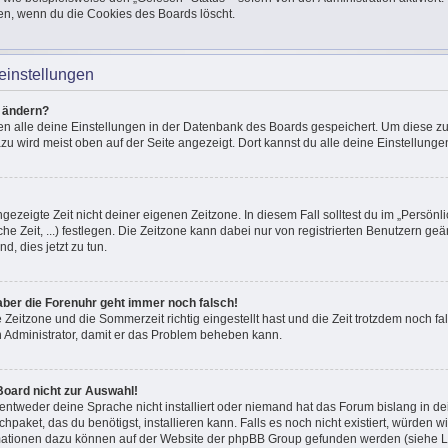
en, wenn du die Cookies des Boards löscht.
einstellungen
n ändern?
den alle deine Einstellungen in der Datenbank des Boards gespeichert. Um diese z
azu wird meist oben auf der Seite angezeigt. Dort kannst du alle deine Einstellunge
ngezeigte Zeit nicht deiner eigenen Zeitzone. In diesem Fall solltest du im „Persönli
he Zeit, ...) festlegen. Die Zeitzone kann dabei nur von registrierten Benutzern g
und, dies jetzt zu tun.
, aber die Forenuhr geht immer noch falsch!
e Zeitzone und die Sommerzeit richtig eingestellt hast und die Zeit trotzdem noch fal
en Administrator, damit er das Problem beheben kann.
Board nicht zur Auswahl!
 entweder deine Sprache nicht installiert oder niemand hat das Forum bislang in de
chpaket, das du benötigst, installieren kann. Falls es noch nicht existiert, würden 
mationen dazu können auf der Website der phpBB Group gefunden werden (siehe Li