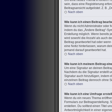
Um eine neues Thema in einem Foru
sein, dass eine Registrierung erfo
Beitragsansicht aufgelistet. Z. B.
Nach oben
Wie kann ich einen Beitrag bearb
Wenn du nicht Administrator oder M
indem du das „Ändere Beitrag“-Symb
Erstellung möglich. Wenn bereits j
wird sowohl die Anzahl als auch de
Beitrag geantwortet hat oder wenn e
eine Notiz hinterlassen, warum dei
jemand darauf geantwortet hat.
Nach oben
Wie kann ich meinem Beitrag ein
Um eine Signatur an deinen Beitra
Nachdem du die Signatur erstellt u
Signatur auch hinzufügen, indem d
einzelnen Beitrag dennoch ohne Sig
Nach oben
Wie kann ich eine Umfrage erstel
Wenn du ein neues Thema eröffnest 
Formulars zur Beitragserstellung. 
erstellen. Du solltest einen Titel
Antwortmöglichkeit in einer eigene