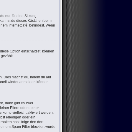
u nur für eine Sitzung
 kannst du dieses Kästchen beim
inem Internetcafé, befindest. Wenn
 diese Option einschaltest, können
 gezählt.
en. Dies machst du, indem du auf
chnell wieder anmelden können.
n, dann gibt es zwei
deiner Eltern oder deiner
konto vielleicht aktiviert werden.
bst erledigen oder ein
erhalten hast, folge den dort
einem Spam-Filter blockiert wurde.