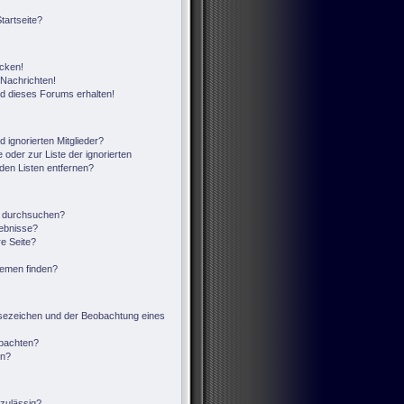
tartseite?
icken!
Nachrichten!
ed dieses Forums erhalten!
 ignorierten Mitglieder?
 oder zur Liste der ignorierten
 den Listen entfernen?
n durchsuchen?
gebnisse?
e Seite?
hemen finden?
sezeichen und der Beobachtung eines
obachten?
en?
zulässig?