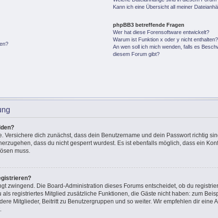
Kann ich eine Übersicht all meiner Dateianh
phpBB3 betreffende Fragen
Wer hat diese Forensoftware entwickelt?
Warum ist Funktion x oder y nicht enthalten
gen?
An wen soll ich mich wenden, falls es Besch
diesem Forum gibt?
ung
lden?
e. Versichere dich zunächst, dass dein Benutzername und dein Passwort richtig sin
cherzugehen, dass du nicht gesperrt wurdest. Es ist ebenfalls möglich, dass ein Ko
 lösen muss.
gistrieren?
ingt zwingend. Die Board-Administration dieses Forums entscheidet, ob du registrie
u als registriertes Mitglied zusätzliche Funktionen, die Gäste nicht haben: zum Beisp
ere Mitglieder, Beitritt zu Benutzergruppen und so weiter. Wir empfehlen dir eine A
.