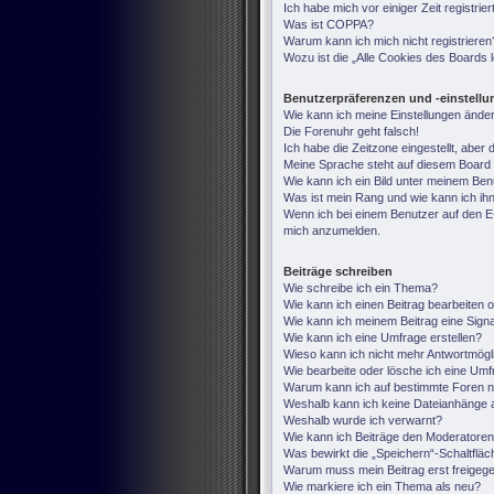
Ich habe mich vor einiger Zeit registri
Was ist COPPA?
Warum kann ich mich nicht registrieren
Wozu ist die „Alle Cookies des Boards
Benutzerpräferenzen und -einstell
Wie kann ich meine Einstellungen ände
Die Forenuhr geht falsch!
Ich habe die Zeitzone eingestellt, aber
Meine Sprache steht auf diesem Board 
Wie kann ich ein Bild unter meinem B
Was ist mein Rang und wie kann ich ih
Wenn ich bei einem Benutzer auf den E-M
mich anzumelden.
Beiträge schreiben
Wie schreibe ich ein Thema?
Wie kann ich einen Beitrag bearbeiten 
Wie kann ich meinem Beitrag eine Sign
Wie kann ich eine Umfrage erstellen?
Wieso kann ich nicht mehr Antwortmögli
Wie bearbeite oder lösche ich eine Um
Warum kann ich auf bestimmte Foren ni
Weshalb kann ich keine Dateianhänge 
Weshalb wurde ich verwarnt?
Wie kann ich Beiträge den Moderatore
Was bewirkt die „Speichern“-Schaltfläc
Warum muss mein Beitrag erst freige
Wie markiere ich ein Thema als neu?