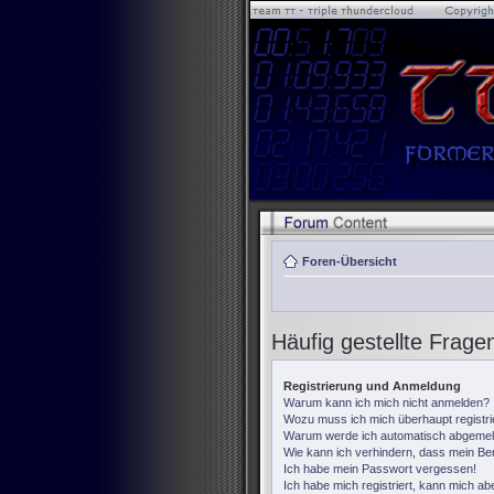
Foren-Übersicht
Häufig gestellte Frage
Registrierung und Anmeldung
Warum kann ich mich nicht anmelden?
Wozu muss ich mich überhaupt registr
Warum werde ich automatisch abgemel
Wie kann ich verhindern, dass mein Ben
Ich habe mein Passwort vergessen!
Ich habe mich registriert, kann mich ab