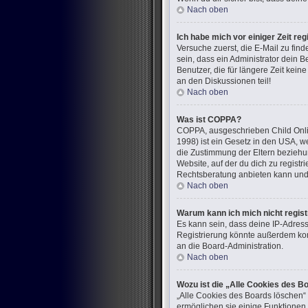
Nach oben
Ich habe mich vor einiger Zeit re
Versuche zuerst, die E-Mail zu fi
sein, dass ein Administrator dein 
Benutzer, die für längere Zeit kei
an den Diskussionen teil!
Nach oben
Was ist COPPA?
COPPA, ausgeschrieben Child Onlin
1998) ist ein Gesetz in den USA, w
die Zustimmung der Eltern beziehun
Website, auf der du dich zu registr
Rechtsberatung anbieten kann und n
Nach oben
Warum kann ich mich nicht regist
Es kann sein, dass deine IP-Adres
Registrierung könnte außerdem kom
an die Board-Administration.
Nach oben
Wozu ist die „Alle Cookies des B
„Alle Cookies des Boards löschen“ 
ermöglichen sie einige Funktionen,