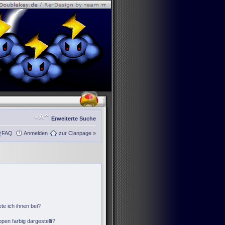
Erweiterte Suche
FAQ
Anmelden
zur Clanpage »
te ich ihnen bei?
en farbig dargestellt?