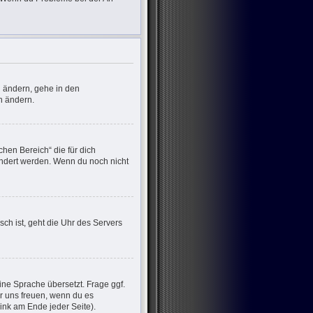
u ändern, gehe in den
n ändern.
chen Bereich“ die für dich
eändert werden. Wenn du noch nicht
sch ist, geht die Uhr des Servers
ine Sprache übersetzt. Frage ggf.
wir uns freuen, wenn du es
nk am Ende jeder Seite).