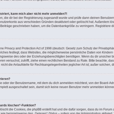
gistriert, kann mich aber nicht mehr anmelden?!
nden, die dir bei der Registrierung zugesandt wurde und prüfe dann deinen Benutz
Benutzerkonto aus verschieden Gründen deaktiviert oder gelöscht hat. Außerdem l
ne Beiträge geschrieben haben, um die Datenbankgröße zu verringern. Registriere d
e Privacy and Protection Act of 1998 (deutsch: Gesetz zum Schutz der Privatsphär
elches festlegt, dass Websites, die möglicherweise persönliche Daten von Kindern
gsweise des oder der Erziehungsberechtigten benötigen. Wenn du dir unsicher bist
ieren versuchst, zutrifft, ziehe einen rechtlichen Beistand zu Rate. Bitte beachte, 
icht die Anlaufstelle für Rechtsangelegenheiten jeglicher Art ist; außer solchen, 
rieren?
se oder der Benutzername, mit dem du dich anmelden möchtest, von der Board-Admi
plett ausgeschaltet sein, damit sich keine neuen Benutzer mehr anmelden können
oards löschen“-Funktion?
löscht die Cookies, die phpBB erstellt hat und die dafür sorgen, dass du im Foru
 wie beispielsweise den „Gelesen“-Status – sofern von der Administration aktivier