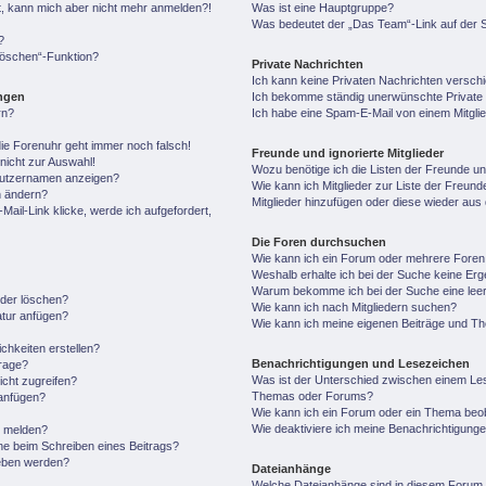
ert, kann mich aber nicht mehr anmelden?!
Was ist eine Hauptgruppe?
Was bedeutet der „Das Team“-Link auf der S
?
 löschen“-Funktion?
Private Nachrichten
Ich kann keine Privaten Nachrichten versch
ungen
Ich bekomme ständig unerwünschte Private 
rn?
Ich habe eine Spam-E-Mail von einem Mitgli
 die Forenuhr geht immer noch falsch!
Freunde und ignorierte Mitglieder
nicht zur Auswahl!
Wozu benötige ich die Listen der Freunde und
enutzernamen anzeigen?
Wie kann ich Mitglieder zur Liste der Freunde
n ändern?
Mitglieder hinzufügen oder diese wieder aus
ail-Link klicke, werde ich aufgefordert,
Die Foren durchsuchen
Wie kann ich ein Forum oder mehrere Fore
Weshalb erhalte ich bei der Suche keine Er
Warum bekomme ich bei der Suche eine leer
oder löschen?
Wie kann ich nach Mitgliedern suchen?
atur anfügen?
Wie kann ich meine eigenen Beiträge und T
chkeiten erstellen?
Benachrichtigungen und Lesezeichen
frage?
Was ist der Unterschied zwischen einem Le
cht zugreifen?
Themas oder Forums?
anfügen?
Wie kann ich ein Forum oder ein Thema be
Wie deaktiviere ich meine Benachrichtigung
n melden?
he beim Schreiben eines Beitrags?
geben werden?
Dateianhänge
Welche Dateianhänge sind in diesem Forum 