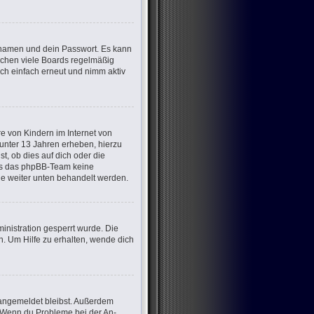
ernamen und dein Passwort. Es kann
öschen viele Boards regelmäßig
ich einfach erneut und nimm aktiv
e von Kindern im Internet von
 unter 13 Jahren erheben, hierzu
, ob dies auf dich oder die
dass das phpBB-Team keine
die weiter unten behandelt werden.
nistration gesperrt wurde. Die
. Um Hilfe zu erhalten, wende dich
m angemeldet bleibst. Außerdem
t. Wenn du Probleme bei der An-