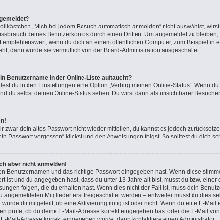
bgemeldet?
lkästchen „Mich bei jedem Besuch automatisch anmelden“ nicht auswählst, wirst d
issbrauch deines Benutzerkontos durch einen Dritten. Um angemeldet zu bleiben,
t empfehlenswert, wenn du dich an einem öffentlichen Computer, zum Beispiel in e
teht, dann wurde sie vermutlich von der Board-Administration ausgeschaltet.
in Benutzername in der Online-Liste auftaucht?
dest du in den Einstellungen eine Option „Verbirg meinen Online-Status“. Wenn du
nd du selbst deinen Online-Status sehen. Du wirst dann als unsichtbarer Besucher
en!
ir zwar dein altes Passwort nicht wieder mitteilen, du kannst es jedoch zurücksetz
in Passwort vergessen“ klickst und den Anweisungen folgst. So solltest du dich s
ich aber nicht anmelden!
igen Benutzernamen und das richtige Passwort eingegeben hast. Wenn diese stimme
ert ist und du angegeben hast, dass du unter 13 Jahre alt bist, musst du bzw. einer 
gen folgen, die du erhalten hast. Wenn dies nicht der Fall ist, muss dein Benutzer
 angemeldeten Mitglieder erst freigeschaltet werden – entweder musst du dies sel
 wurde dir mitgeteilt, ob eine Aktivierung nötig ist oder nicht. Wenn du eine E-Mail 
n prüfe, ob du deine E-Mail-Adresse korrekt eingegeben hast oder die E-Mail von 
e E-Mail-Adresse korrekt eingegeben wurde, dann kontaktiere einen Administrator.