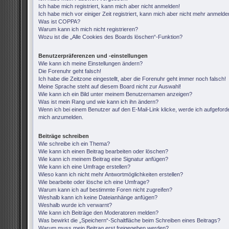
Ich habe mich registriert, kann mich aber nicht anmelden!
Ich habe mich vor einiger Zeit registriert, kann mich aber nicht mehr anmelde
Was ist COPPA?
Warum kann ich mich nicht registrieren?
Wozu ist die „Alle Cookies des Boards löschen“-Funktion?
Benutzerpräferenzen und -einstellungen
Wie kann ich meine Einstellungen ändern?
Die Forenuhr geht falsch!
Ich habe die Zeitzone eingestellt, aber die Forenuhr geht immer noch falsch!
Meine Sprache steht auf diesem Board nicht zur Auswahl!
Wie kann ich ein Bild unter meinem Benutzernamen anzeigen?
Was ist mein Rang und wie kann ich ihn ändern?
Wenn ich bei einem Benutzer auf den E-Mail-Link klicke, werde ich aufgeforde
mich anzumelden.
Beiträge schreiben
Wie schreibe ich ein Thema?
Wie kann ich einen Beitrag bearbeiten oder löschen?
Wie kann ich meinem Beitrag eine Signatur anfügen?
Wie kann ich eine Umfrage erstellen?
Wieso kann ich nicht mehr Antwortmöglichkeiten erstellen?
Wie bearbeite oder lösche ich eine Umfrage?
Warum kann ich auf bestimmte Foren nicht zugreifen?
Weshalb kann ich keine Dateianhänge anfügen?
Weshalb wurde ich verwarnt?
Wie kann ich Beiträge den Moderatoren melden?
Was bewirkt die „Speichern“-Schaltfläche beim Schreiben eines Beitrags?
Warum muss mein Beitrag erst freigegeben werden?