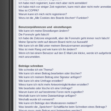
Ich habe mich registriert, kann mich aber nicht anmelden!
Ich habe mich vor einiger Zeit registriert, kann mich aber nicht mehr anmelde
Was ist COPPA?
Warum kann ich mich nicht registrieren?
Wozu ist die „Alle Cookies des Boards löschen“-Funktion?
Benutzerpräferenzen und -einstellungen
Wie kann ich meine Einstellungen ändern?
Die Forenuhr geht falsch!
Ich habe die Zeitzone eingestellt, aber die Forenuhr geht immer noch falsch!
Meine Sprache steht auf diesem Board nicht zur Auswahl!
Wie kann ich ein Bild unter meinem Benutzernamen anzeigen?
Was ist mein Rang und wie kann ich ihn ändern?
Wenn ich bei einem Benutzer auf den E-Mail-Link klicke, werde ich aufgeforde
mich anzumelden.
Beiträge schreiben
Wie schreibe ich ein Thema?
Wie kann ich einen Beitrag bearbeiten oder löschen?
Wie kann ich meinem Beitrag eine Signatur anfügen?
Wie kann ich eine Umfrage erstellen?
Wieso kann ich nicht mehr Antwortmöglichkeiten erstellen?
Wie bearbeite oder lösche ich eine Umfrage?
Warum kann ich auf bestimmte Foren nicht zugreifen?
Weshalb kann ich keine Dateianhänge anfügen?
Weshalb wurde ich verwarnt?
Wie kann ich Beiträge den Moderatoren melden?
Was bewirkt die „Speichern“-Schaltfläche beim Schreiben eines Beitrags?
Warum muss mein Beitrag erst freigegeben werden?