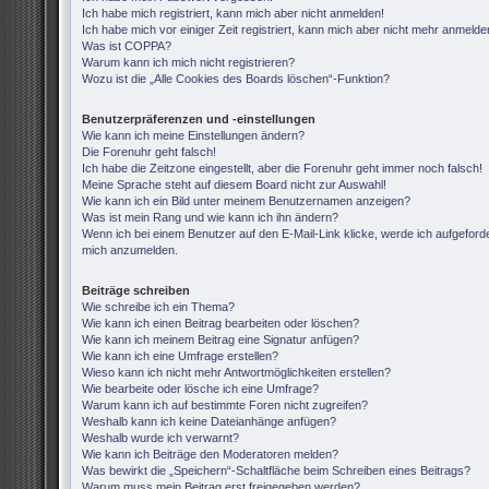
Ich habe mich registriert, kann mich aber nicht anmelden!
Ich habe mich vor einiger Zeit registriert, kann mich aber nicht mehr anmelde
Was ist COPPA?
Warum kann ich mich nicht registrieren?
Wozu ist die „Alle Cookies des Boards löschen“-Funktion?
Benutzerpräferenzen und -einstellungen
Wie kann ich meine Einstellungen ändern?
Die Forenuhr geht falsch!
Ich habe die Zeitzone eingestellt, aber die Forenuhr geht immer noch falsch!
Meine Sprache steht auf diesem Board nicht zur Auswahl!
Wie kann ich ein Bild unter meinem Benutzernamen anzeigen?
Was ist mein Rang und wie kann ich ihn ändern?
Wenn ich bei einem Benutzer auf den E-Mail-Link klicke, werde ich aufgeforde
mich anzumelden.
Beiträge schreiben
Wie schreibe ich ein Thema?
Wie kann ich einen Beitrag bearbeiten oder löschen?
Wie kann ich meinem Beitrag eine Signatur anfügen?
Wie kann ich eine Umfrage erstellen?
Wieso kann ich nicht mehr Antwortmöglichkeiten erstellen?
Wie bearbeite oder lösche ich eine Umfrage?
Warum kann ich auf bestimmte Foren nicht zugreifen?
Weshalb kann ich keine Dateianhänge anfügen?
Weshalb wurde ich verwarnt?
Wie kann ich Beiträge den Moderatoren melden?
Was bewirkt die „Speichern“-Schaltfläche beim Schreiben eines Beitrags?
Warum muss mein Beitrag erst freigegeben werden?