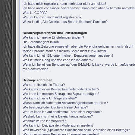
Ich habe mich registriert, kann mich aber nicht anmelden!
Ich habe mich vor einiger Zeit registriert, kann mich aber nicht mehr anmelde
Was ist COPPA?
Warum kann ich mich nicht registrieren?
Wozu ist die „Alle Cookies des Boards löschen“-Funktion?
Benutzerpräferenzen und -einstellungen
Wie kann ich meine Einstellungen ändern?
Die Forenuhr geht falsch!
Ich habe die Zeitzone eingestellt, aber die Forenuhr geht immer noch falsch!
Meine Sprache steht auf diesem Board nicht zur Auswahl!
Wie kann ich ein Bild unter meinem Benutzernamen anzeigen?
Was ist mein Rang und wie kann ich ihn ändern?
Wenn ich bei einem Benutzer auf den E-Mail-Link klicke, werde ich aufgeforde
mich anzumelden.
Beiträge schreiben
Wie schreibe ich ein Thema?
Wie kann ich einen Beitrag bearbeiten oder löschen?
Wie kann ich meinem Beitrag eine Signatur anfügen?
Wie kann ich eine Umfrage erstellen?
Wieso kann ich nicht mehr Antwortmöglichkeiten erstellen?
Wie bearbeite oder lösche ich eine Umfrage?
Warum kann ich auf bestimmte Foren nicht zugreifen?
Weshalb kann ich keine Dateianhänge anfügen?
Weshalb wurde ich verwarnt?
Wie kann ich Beiträge den Moderatoren melden?
Was bewirkt die „Speichern“-Schaltfläche beim Schreiben eines Beitrags?
Warum muss mein Beitrag erst freigegeben werden?