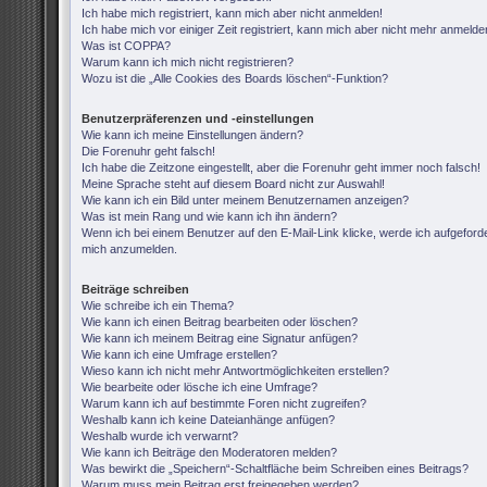
Ich habe mich registriert, kann mich aber nicht anmelden!
Ich habe mich vor einiger Zeit registriert, kann mich aber nicht mehr anmelde
Was ist COPPA?
Warum kann ich mich nicht registrieren?
Wozu ist die „Alle Cookies des Boards löschen“-Funktion?
Benutzerpräferenzen und -einstellungen
Wie kann ich meine Einstellungen ändern?
Die Forenuhr geht falsch!
Ich habe die Zeitzone eingestellt, aber die Forenuhr geht immer noch falsch!
Meine Sprache steht auf diesem Board nicht zur Auswahl!
Wie kann ich ein Bild unter meinem Benutzernamen anzeigen?
Was ist mein Rang und wie kann ich ihn ändern?
Wenn ich bei einem Benutzer auf den E-Mail-Link klicke, werde ich aufgeforde
mich anzumelden.
Beiträge schreiben
Wie schreibe ich ein Thema?
Wie kann ich einen Beitrag bearbeiten oder löschen?
Wie kann ich meinem Beitrag eine Signatur anfügen?
Wie kann ich eine Umfrage erstellen?
Wieso kann ich nicht mehr Antwortmöglichkeiten erstellen?
Wie bearbeite oder lösche ich eine Umfrage?
Warum kann ich auf bestimmte Foren nicht zugreifen?
Weshalb kann ich keine Dateianhänge anfügen?
Weshalb wurde ich verwarnt?
Wie kann ich Beiträge den Moderatoren melden?
Was bewirkt die „Speichern“-Schaltfläche beim Schreiben eines Beitrags?
Warum muss mein Beitrag erst freigegeben werden?