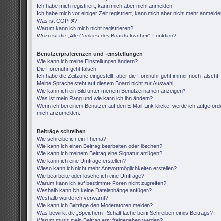
Ich habe mich registriert, kann mich aber nicht anmelden!
Ich habe mich vor einiger Zeit registriert, kann mich aber nicht mehr anmelde
Was ist COPPA?
Warum kann ich mich nicht registrieren?
Wozu ist die „Alle Cookies des Boards löschen“-Funktion?
Benutzerpräferenzen und -einstellungen
Wie kann ich meine Einstellungen ändern?
Die Forenuhr geht falsch!
Ich habe die Zeitzone eingestellt, aber die Forenuhr geht immer noch falsch!
Meine Sprache steht auf diesem Board nicht zur Auswahl!
Wie kann ich ein Bild unter meinem Benutzernamen anzeigen?
Was ist mein Rang und wie kann ich ihn ändern?
Wenn ich bei einem Benutzer auf den E-Mail-Link klicke, werde ich aufgeforde
mich anzumelden.
Beiträge schreiben
Wie schreibe ich ein Thema?
Wie kann ich einen Beitrag bearbeiten oder löschen?
Wie kann ich meinem Beitrag eine Signatur anfügen?
Wie kann ich eine Umfrage erstellen?
Wieso kann ich nicht mehr Antwortmöglichkeiten erstellen?
Wie bearbeite oder lösche ich eine Umfrage?
Warum kann ich auf bestimmte Foren nicht zugreifen?
Weshalb kann ich keine Dateianhänge anfügen?
Weshalb wurde ich verwarnt?
Wie kann ich Beiträge den Moderatoren melden?
Was bewirkt die „Speichern“-Schaltfläche beim Schreiben eines Beitrags?
Warum muss mein Beitrag erst freigegeben werden?