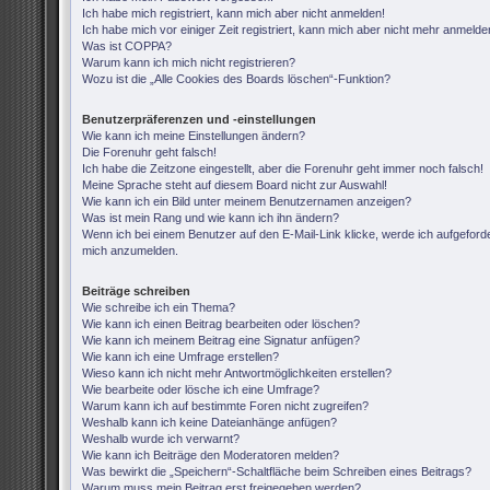
Ich habe mich registriert, kann mich aber nicht anmelden!
Ich habe mich vor einiger Zeit registriert, kann mich aber nicht mehr anmelde
Was ist COPPA?
Warum kann ich mich nicht registrieren?
Wozu ist die „Alle Cookies des Boards löschen“-Funktion?
Benutzerpräferenzen und -einstellungen
Wie kann ich meine Einstellungen ändern?
Die Forenuhr geht falsch!
Ich habe die Zeitzone eingestellt, aber die Forenuhr geht immer noch falsch!
Meine Sprache steht auf diesem Board nicht zur Auswahl!
Wie kann ich ein Bild unter meinem Benutzernamen anzeigen?
Was ist mein Rang und wie kann ich ihn ändern?
Wenn ich bei einem Benutzer auf den E-Mail-Link klicke, werde ich aufgeforde
mich anzumelden.
Beiträge schreiben
Wie schreibe ich ein Thema?
Wie kann ich einen Beitrag bearbeiten oder löschen?
Wie kann ich meinem Beitrag eine Signatur anfügen?
Wie kann ich eine Umfrage erstellen?
Wieso kann ich nicht mehr Antwortmöglichkeiten erstellen?
Wie bearbeite oder lösche ich eine Umfrage?
Warum kann ich auf bestimmte Foren nicht zugreifen?
Weshalb kann ich keine Dateianhänge anfügen?
Weshalb wurde ich verwarnt?
Wie kann ich Beiträge den Moderatoren melden?
Was bewirkt die „Speichern“-Schaltfläche beim Schreiben eines Beitrags?
Warum muss mein Beitrag erst freigegeben werden?