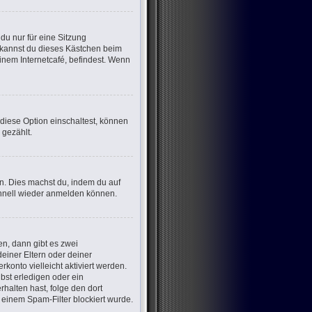
u nur für eine Sitzung
 kannst du dieses Kästchen beim
inem Internetcafé, befindest. Wenn
 diese Option einschaltest, können
 gezählt.
en. Dies machst du, indem du auf
chnell wieder anmelden können.
n, dann gibt es zwei
deiner Eltern oder deiner
konto vielleicht aktiviert werden.
bst erledigen oder ein
erhalten hast, folge den dort
einem Spam-Filter blockiert wurde.