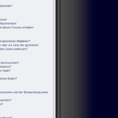
tartseite?
icken!
Nachrichten!
ed dieses Forums erhalten!
 ignorierten Mitglieder?
 oder zur Liste der ignorierten
 den Listen entfernen?
n durchsuchen?
gebnisse?
e Seite?
hemen finden?
sezeichen und der Beobachtung eines
obachten?
en?
zulässig?