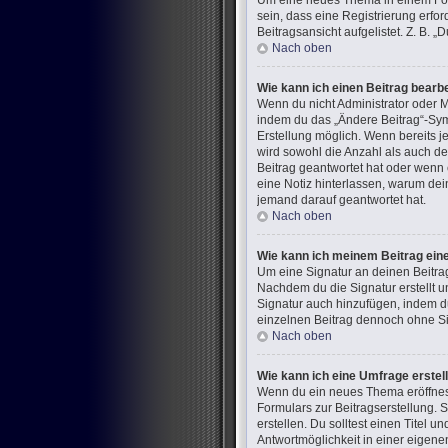
Um eine neues Thema in einem Foru
sein, dass eine Registrierung erfo
Beitragsansicht aufgelistet. Z. B.
Nach oben
Wie kann ich einen Beitrag bearb
Wenn du nicht Administrator oder M
indem du das „Ändere Beitrag“-Symb
Erstellung möglich. Wenn bereits j
wird sowohl die Anzahl als auch de
Beitrag geantwortet hat oder wenn e
eine Notiz hinterlassen, warum dei
jemand darauf geantwortet hat.
Nach oben
Wie kann ich meinem Beitrag ein
Um eine Signatur an deinen Beitra
Nachdem du die Signatur erstellt u
Signatur auch hinzufügen, indem d
einzelnen Beitrag dennoch ohne Sig
Nach oben
Wie kann ich eine Umfrage erstel
Wenn du ein neues Thema eröffnest 
Formulars zur Beitragserstellung. 
erstellen. Du solltest einen Titel
Antwortmöglichkeit in einer eigene