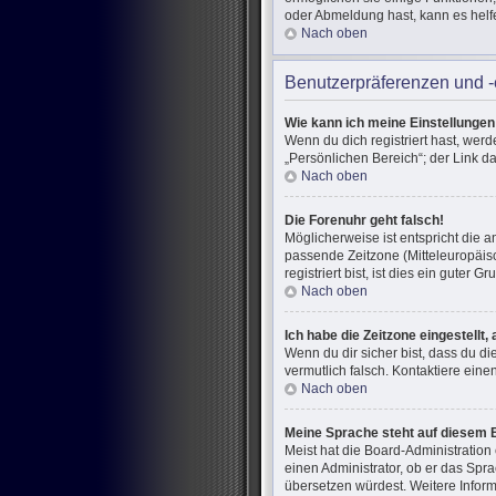
oder Abmeldung hast, kann es helf
Nach oben
Benutzerpräferenzen und -
Wie kann ich meine Einstellunge
Wenn du dich registriert hast, wer
„Persönlichen Bereich“; der Link d
Nach oben
Die Forenuhr geht falsch!
Möglicherweise ist entspricht die a
passende Zeitzone (Mitteleuropäisc
registriert bist, ist dies ein guter Gr
Nach oben
Ich habe die Zeitzone eingestellt
Wenn du dir sicher bist, dass du di
vermutlich falsch. Kontaktiere ein
Nach oben
Meine Sprache steht auf diesem 
Meist hat die Board-Administration
einen Administrator, ob er das Spra
übersetzen würdest. Weitere Infor