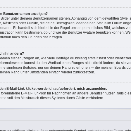
nem Benutzernamen anzeigen?
i Bilder unter deinem Benutzernamen stehen. Abhängig von dem gewählten Style ist
ne, Kästchen oder Punkte, die deine Beitragszahl oder deinen Status im Forum ang
“ genannt. Es handelt sich hierbei in der Regel um ein persönliches Bild, welches v
ministration kann bestimmen, ob und wie die Benutzer Avatare benutzen können. W
istration nach den Gründen dafür fragen.
ch ihn ändern?
men stehen, zeigen an, wie viele Beiträge du bislang erstellt hast oder identifizi
Normalerweise kannst du den Wortlaut eines Ranges nicht direkt ändern, da sie vo
keine sinnlosen Beiträge, nur um deinen Rang zu erhöhen — die meisten Boards dul
 deinen Rang unter Umständen einfach wieder zurücksetzen.
den E-Mail-Link klicke, werde ich aufgefordert, mich anzumelden.
e foreninterne E-Mail-Funktion für Nachrichten an andere Benutzer nutzen, falls di
hme soll den Missbrauch dieses Systems durch Gäste verhindern.