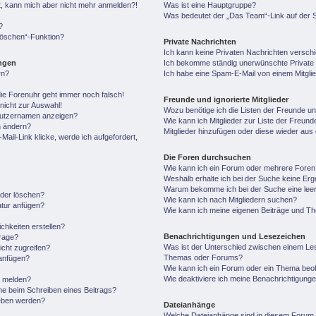
ert, kann mich aber nicht mehr anmelden?!
Was ist eine Hauptgruppe?
Was bedeutet der „Das Team“-Link auf der S
?
 löschen“-Funktion?
Private Nachrichten
Ich kann keine Privaten Nachrichten versch
ungen
Ich bekomme ständig unerwünschte Private 
rn?
Ich habe eine Spam-E-Mail von einem Mitgli
 die Forenuhr geht immer noch falsch!
Freunde und ignorierte Mitglieder
nicht zur Auswahl!
Wozu benötige ich die Listen der Freunde und
enutzernamen anzeigen?
Wie kann ich Mitglieder zur Liste der Freunde
n ändern?
Mitglieder hinzufügen oder diese wieder aus
ail-Link klicke, werde ich aufgefordert,
Die Foren durchsuchen
Wie kann ich ein Forum oder mehrere Fore
Weshalb erhalte ich bei der Suche keine Er
Warum bekomme ich bei der Suche eine leer
oder löschen?
Wie kann ich nach Mitgliedern suchen?
atur anfügen?
Wie kann ich meine eigenen Beiträge und T
chkeiten erstellen?
Benachrichtigungen und Lesezeichen
frage?
Was ist der Unterschied zwischen einem Le
cht zugreifen?
Themas oder Forums?
anfügen?
Wie kann ich ein Forum oder ein Thema be
Wie deaktiviere ich meine Benachrichtigung
n melden?
he beim Schreiben eines Beitrags?
geben werden?
Dateianhänge
Welche Dateianhänge sind in diesem Forum 