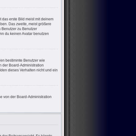
 das erste Bild meist mit deinem
eben. Das zweite, meist größere
on Benutzer zu Benutzer
enn du keinen Avatar benutzen
eren bestimmte Benutzer wie
n der Board-Administration
den dieses Verhalten nicht und ein
ese von der Board-Administration