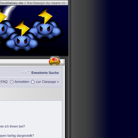
Erweiterte Suche
FAQ
Anmelden
zur Clanpage »
te ich ihnen bei?
en farbig dargestellt?