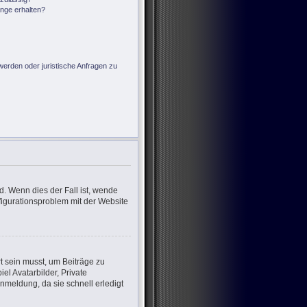
änge erhalten?
?
werden oder juristische Anfragen zu
d. Wenn dies der Fall ist, wende
nfigurationsproblem mit der Website
rt sein musst, um Beiträge zu
iel Avatarbilder, Private
nmeldung, da sie schnell erledigt