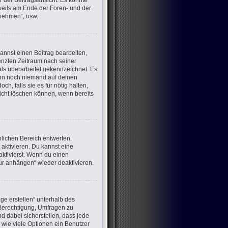
 der Beitragsansicht. Es könnte
eweils am Ende der Foren- und der
lnehmen“, usw.
annst einen Beitrag bearbeiten,
renzten Zeitraum nach seiner
als überarbeitet gekennzeichnet. Es
wenn noch niemand auf deinen
h, falls sie es für nötig halten,
nicht löschen können, wenn bereits
lichen Bereich entwerfen.
aktivieren. Du kannst eine
ktivierst. Wenn du einen
ur anhängen“ wieder deaktivieren.
ge erstellen“ unterhalb des
e Berechtigung, Umfragen zu
d dabei sicherstellen, dass jede
 wie viele Optionen ein Benutzer