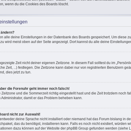
en, wenn du die Cookies des Boards löscht.
einstellungen
n ändern?
den alle deine Einstellungen in der Datenbank des Boards gespeichert. Um diese z
azu wird meist oben auf der Seite angezeigt. Dort kannst du alle deine Einstellunge
ngezeigte Zeit nicht deiner eigenen Zeitzone. In diesem Fall solltest du im „Persönli
he Zeit, ...) festlegen. Die Zeitzone kann dabei nur von registrierten Benutzern g
und, dies jetzt zu tun.
, aber die Forenuhr geht immer noch falsch!
e Zeitzone und die Sommerzeit richtig eingestellt hast und die Zeit trotzdem noch fal
en Administrator, damit er das Problem beheben kann.
Board nicht zur Auswahl!
 entweder deine Sprache nicht installiert oder niemand hat das Forum bislang in de
chpaket, das du benötigst, installieren kann. Falls es noch nicht existiert, würden 
mationen dazu können auf der Website der phpBB Group gefunden werden (siehe Li