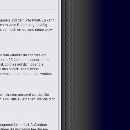
ernamen und dein Passwort. Es kann
öschen viele Boards regelmäßig
ich einfach erneut und nimm aktiv
e von Kindern im Internet von
 unter 13 Jahren erheben, hierzu
, ob dies auf dich oder die
dass das phpBB-Team keine
die weiter unten behandelt werden.
nistration gesperrt wurde. Die
. Um Hilfe zu erhalten, wende dich
m angemeldet bleibst. Außerdem
t. Wenn du Probleme bei der An-