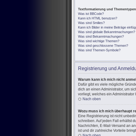
Textformatierung und Thementypen
Was ist BBCode?
Kann ich HTML benutzen?
Was sind Smilies?
Kann ich Bilder in meine Beiträge einfü
Was sind globale Bekanntmachungen?
Was sind Bekanntmachungen?
Was sind wichtige Themen?
Was sind geschlossene Themen?
Was sind Themen-Symbole?
Registrierung und Anmeld
Warum kann ich mich nicht anme
Dafür gibt es viele mögliche Gründ
dich an einen Administrator, um si
vorliegt, welches ein Administrator
Nach oben
Wozu muss ich mich überhaupt re
Eine Registrierung ist nicht unbed
schreiben. Auf jeden Fall erhältst d
Nachrichten, E-Mail-Versand an and
ist und dir zahlreiche Vorteile bringt
Nach oben