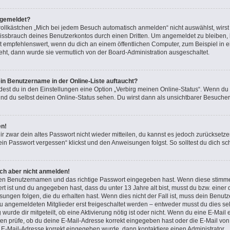
bgemeldet?
lkästchen „Mich bei jedem Besuch automatisch anmelden“ nicht auswählst, wirst d
issbrauch deines Benutzerkontos durch einen Dritten. Um angemeldet zu bleiben,
t empfehlenswert, wenn du dich an einem öffentlichen Computer, zum Beispiel in e
teht, dann wurde sie vermutlich von der Board-Administration ausgeschaltet.
in Benutzername in der Online-Liste auftaucht?
dest du in den Einstellungen eine Option „Verbirg meinen Online-Status“. Wenn du
nd du selbst deinen Online-Status sehen. Du wirst dann als unsichtbarer Besucher
en!
ir zwar dein altes Passwort nicht wieder mitteilen, du kannst es jedoch zurücksetz
in Passwort vergessen“ klickst und den Anweisungen folgst. So solltest du dich s
ich aber nicht anmelden!
igen Benutzernamen und das richtige Passwort eingegeben hast. Wenn diese stimme
ert ist und du angegeben hast, dass du unter 13 Jahre alt bist, musst du bzw. einer 
gen folgen, die du erhalten hast. Wenn dies nicht der Fall ist, muss dein Benutzer
 angemeldeten Mitglieder erst freigeschaltet werden – entweder musst du dies sel
 wurde dir mitgeteilt, ob eine Aktivierung nötig ist oder nicht. Wenn du eine E-Mail 
n prüfe, ob du deine E-Mail-Adresse korrekt eingegeben hast oder die E-Mail von 
e E-Mail-Adresse korrekt eingegeben wurde, dann kontaktiere einen Administrator.