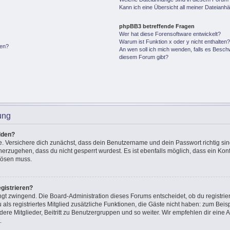
Kann ich eine Übersicht all meiner Dateianh
phpBB3 betreffende Fragen
Wer hat diese Forensoftware entwickelt?
Warum ist Funktion x oder y nicht enthalten
gen?
An wen soll ich mich wenden, falls es Besch
diesem Forum gibt?
ung
lden?
e. Versichere dich zunächst, dass dein Benutzername und dein Passwort richtig sin
cherzugehen, dass du nicht gesperrt wurdest. Es ist ebenfalls möglich, dass ein Ko
 lösen muss.
gistrieren?
ingt zwingend. Die Board-Administration dieses Forums entscheidet, ob du registrie
u als registriertes Mitglied zusätzliche Funktionen, die Gäste nicht haben: zum Beisp
ere Mitglieder, Beitritt zu Benutzergruppen und so weiter. Wir empfehlen dir eine A
.