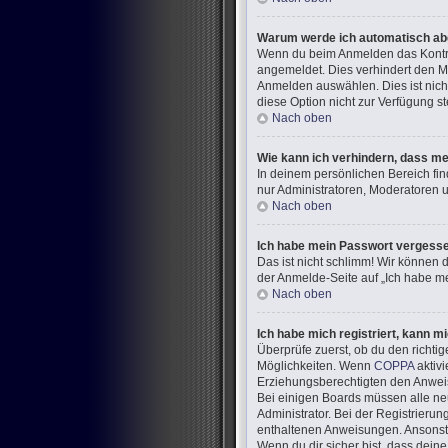
Warum werde ich automatisch a
Wenn du beim Anmelden das Kontrol
angemeldet. Dies verhindert den M
Anmelden auswählen. Dies ist nich
diese Option nicht zur Verfügung s
Nach oben
Wie kann ich verhindern, dass me
In deinem persönlichen Bereich fin
nur Administratoren, Moderatoren u
Nach oben
Ich habe mein Passwort vergess
Das ist nicht schlimm! Wir können d
der Anmelde-Seite auf „Ich habe me
Nach oben
Ich habe mich registriert, kann m
Überprüfe zuerst, ob du den richt
Möglichkeiten. Wenn
COPPA
aktivi
Erziehungsberechtigten den Anweisun
Bei einigen Boards müssen alle neu
Administrator. Bei der Registrierung
enthaltenen Anweisungen. Ansonste
Wenn du dir sicher bist, dass dein