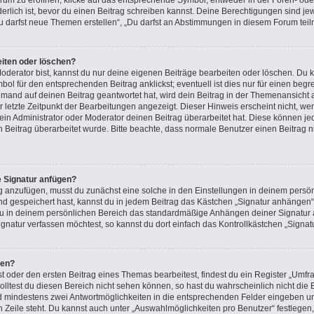
m zu eröffnen, klicke auf das entsprechende Symbol, entweder in der Foren- oder
rderlich ist, bevor du einen Beitrag schreiben kannst. Deine Berechtigungen sind j
 „Du darfst neue Themen erstellen“, „Du darfst an Abstimmungen in diesem Forum tei
eiten oder löschen?
oderator bist, kannst du nur deine eigenen Beiträge bearbeiten oder löschen. Du k
ol für den entsprechenden Beitrag anklickst; eventuell ist dies nur für einen beg
emand auf deinen Beitrag geantwortet hat, wird dein Beitrag in der Themenansicht 
r letzte Zeitpunkt der Bearbeitungen angezeigt. Dieser Hinweis erscheint nicht, 
in Administrator oder Moderator deinen Beitrag überarbeitet hat. Diese können jedoc
n Beitrag überarbeitet wurde. Bitte beachte, dass normale Benutzer einen Beitrag 
e Signatur anfügen?
g anzufügen, musst du zunächst eine solche in den Einstellungen in deinem persön
nd gespeichert hast, kannst du in jedem Beitrag das Kästchen „Signatur anhängen“ 
u in deinem persönlichen Bereich das standardmäßige Anhängen deiner Signatur a
natur verfassen möchtest, so kannst du dort einfach das Kontrollkästchen „Signat
len?
oder den ersten Beitrag eines Themas bearbeitest, findest du ein Register „Umfra
Solltest du diesen Bereich nicht sehen können, so hast du wahrscheinlich nicht di
 und mindestens zwei Antwortmöglichkeiten in die entsprechenden Felder eingeben un
n Zeile steht. Du kannst auch unter „Auswahlmöglichkeiten pro Benutzer“ festlegen,