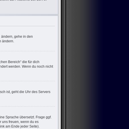
u ändern, gehe in den
n ändern.
chen Bereich“ die für dich
eändert werden. Wenn du noch nicht
sch ist, geht die Uhr des Servers
ine Sprache übersetzt. Frage ggf.
wir uns freuen, wenn du es
nk am Ende jeder Seite).