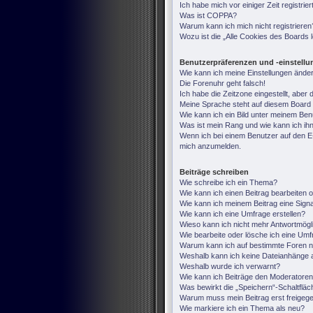
Ich habe mich vor einiger Zeit registri
Was ist COPPA?
Warum kann ich mich nicht registrieren
Wozu ist die „Alle Cookies des Boards
Benutzerpräferenzen und -einstell
Wie kann ich meine Einstellungen ände
Die Forenuhr geht falsch!
Ich habe die Zeitzone eingestellt, aber
Meine Sprache steht auf diesem Board 
Wie kann ich ein Bild unter meinem B
Was ist mein Rang und wie kann ich ih
Wenn ich bei einem Benutzer auf den E-M
mich anzumelden.
Beiträge schreiben
Wie schreibe ich ein Thema?
Wie kann ich einen Beitrag bearbeiten 
Wie kann ich meinem Beitrag eine Sign
Wie kann ich eine Umfrage erstellen?
Wieso kann ich nicht mehr Antwortmögli
Wie bearbeite oder lösche ich eine Um
Warum kann ich auf bestimmte Foren ni
Weshalb kann ich keine Dateianhänge 
Weshalb wurde ich verwarnt?
Wie kann ich Beiträge den Moderatore
Was bewirkt die „Speichern“-Schaltfläc
Warum muss mein Beitrag erst freige
Wie markiere ich ein Thema als neu?