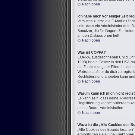
Nach oben
Ich habe mich vor einiger Zeit re
Versuche zuerst, die E-Mail zu fi
sein, dass ein Administrator dein 
Benutzer, die für längere Zeit kei
an den Diskussionen teil!
Nach oben
Was ist COPPA?
COPPA, ausgeschrieben Child Onlin
1998) ist ein Gesetz in den USA, w
die Zustimmung der Eltern beziehun
Website, auf der du dich zu registr
Rechtsberatung anbieten kann und n
Nach oben
Warum kann ich mich nicht regist
Es kann sein, dass deine IP-Adres
Registrierung könnte außerdem kom
an die Board-Administration.
Nach oben
Wozu ist die „Alle Cookies des B
„Alle Cookies des Boards löschen“ 
ermöglichen sie einige Funktionen,