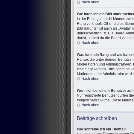
Nach oben
Wie kann ich ein Bild unter mei
In der Beitragsansicht können zwe
Rang verknüpft: Oft sind dies Ster
Bild darunter, ist auch als „Avatar
unterschiedlich ist. Die Board-Ad
darfst, solltest du die Board-Admin
Nach oben
Was ist mein Rang und wie kann i
Ränge, die unter deinem Benutzerna
Moderatoren und Administratoren. 
festgelegt wurden. Bitte schreibe 
Moderator oder Administrator wird
Nach oben
Wenn ich bei einem Benutzer auf 
Nur registrierte Benutzer dürfen di
freigeschaltet wurde. Diese Maßna
Nach oben
Beiträge schreiben
Wie schreibe ich ein Thema?