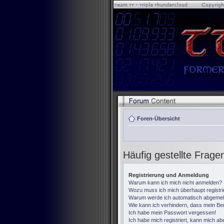
Foren-Übersicht
Häufig gestellte Frage
Registrierung und Anmeldung
Warum kann ich mich nicht anmelden?
Wozu muss ich mich überhaupt registr
Warum werde ich automatisch abgemel
Wie kann ich verhindern, dass mein Ben
Ich habe mein Passwort vergessen!
Ich habe mich registriert, kann mich ab