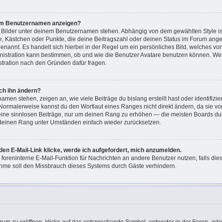
nem Benutzernamen anzeigen?
i Bilder unter deinem Benutzernamen stehen. Abhängig von dem gewählten Style ist
ne, Kästchen oder Punkte, die deine Beitragszahl oder deinen Status im Forum ang
“ genannt. Es handelt sich hierbei in der Regel um ein persönliches Bild, welches v
ministration kann bestimmen, ob und wie die Benutzer Avatare benutzen können. W
istration nach den Gründen dafür fragen.
ch ihn ändern?
men stehen, zeigen an, wie viele Beiträge du bislang erstellt hast oder identifizi
Normalerweise kannst du den Wortlaut eines Ranges nicht direkt ändern, da sie vo
keine sinnlosen Beiträge, nur um deinen Rang zu erhöhen — die meisten Boards dul
 deinen Rang unter Umständen einfach wieder zurücksetzen.
den E-Mail-Link klicke, werde ich aufgefordert, mich anzumelden.
e foreninterne E-Mail-Funktion für Nachrichten an andere Benutzer nutzen, falls di
hme soll den Missbrauch dieses Systems durch Gäste verhindern.