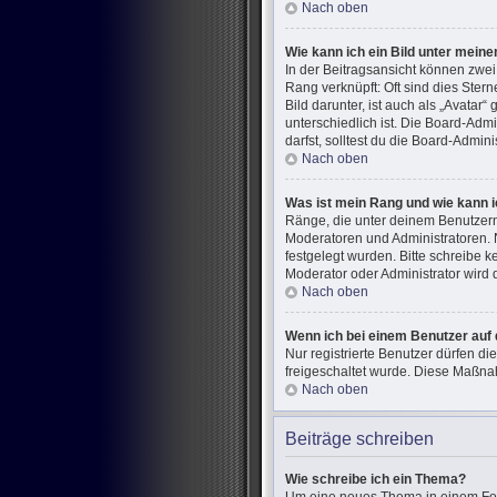
Nach oben
Wie kann ich ein Bild unter mei
In der Beitragsansicht können zwe
Rang verknüpft: Oft sind dies Ster
Bild darunter, ist auch als „Avatar
unterschiedlich ist. Die Board-Ad
darfst, solltest du die Board-Admin
Nach oben
Was ist mein Rang und wie kann i
Ränge, die unter deinem Benutzerna
Moderatoren und Administratoren. 
festgelegt wurden. Bitte schreibe 
Moderator oder Administrator wird
Nach oben
Wenn ich bei einem Benutzer auf 
Nur registrierte Benutzer dürfen di
freigeschaltet wurde. Diese Maßna
Nach oben
Beiträge schreiben
Wie schreibe ich ein Thema?