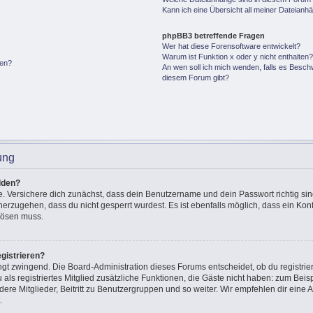
Kann ich eine Übersicht all meiner Dateianh
phpBB3 betreffende Fragen
Wer hat diese Forensoftware entwickelt?
Warum ist Funktion x oder y nicht enthalten
gen?
An wen soll ich mich wenden, falls es Besch
diesem Forum gibt?
ung
lden?
e. Versichere dich zunächst, dass dein Benutzername und dein Passwort richtig sin
cherzugehen, dass du nicht gesperrt wurdest. Es ist ebenfalls möglich, dass ein Ko
 lösen muss.
gistrieren?
ingt zwingend. Die Board-Administration dieses Forums entscheidet, ob du registrie
u als registriertes Mitglied zusätzliche Funktionen, die Gäste nicht haben: zum Beisp
ere Mitglieder, Beitritt zu Benutzergruppen und so weiter. Wir empfehlen dir eine A
.