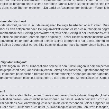
m zu eröffnen, klicke auf das entsprechende Symbol, entweder in der Foren- oder
rderlich ist, bevor du einen Beitrag schreiben kannst. Deine Berechtigungen sind j
 „Du darfst neue Themen erstellen“, „Du darfst an Abstimmungen in diesem Forum tei
eiten oder löschen?
oderator bist, kannst du nur deine eigenen Beiträge bearbeiten oder löschen. Du k
ol für den entsprechenden Beitrag anklickst; eventuell ist dies nur für einen beg
emand auf deinen Beitrag geantwortet hat, wird dein Beitrag in der Themenansicht 
r letzte Zeitpunkt der Bearbeitungen angezeigt. Dieser Hinweis erscheint nicht, 
in Administrator oder Moderator deinen Beitrag überarbeitet hat. Diese können jedoc
n Beitrag überarbeitet wurde. Bitte beachte, dass normale Benutzer einen Beitrag 
e Signatur anfügen?
g anzufügen, musst du zunächst eine solche in den Einstellungen in deinem persön
nd gespeichert hast, kannst du in jedem Beitrag das Kästchen „Signatur anhängen“ 
u in deinem persönlichen Bereich das standardmäßige Anhängen deiner Signatur a
natur verfassen möchtest, so kannst du dort einfach das Kontrollkästchen „Signat
len?
oder den ersten Beitrag eines Themas bearbeitest, findest du ein Register „Umfra
Solltest du diesen Bereich nicht sehen können, so hast du wahrscheinlich nicht di
 und mindestens zwei Antwortmöglichkeiten in die entsprechenden Felder eingeben un
n Zeile steht. Du kannst auch unter „Auswahlmöglichkeiten pro Benutzer“ festlegen,