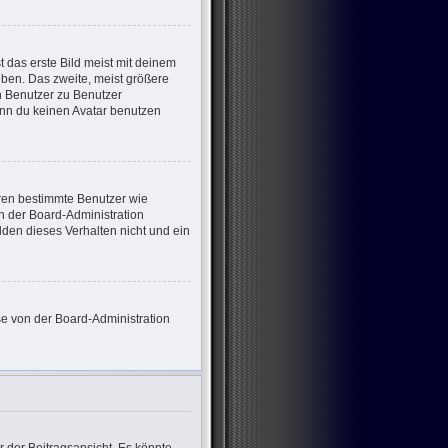
 das erste Bild meist mit deinem
eben. Das zweite, meist größere
on Benutzer zu Benutzer
enn du keinen Avatar benutzen
eren bestimmte Benutzer wie
n der Board-Administration
den dieses Verhalten nicht und ein
ese von der Board-Administration