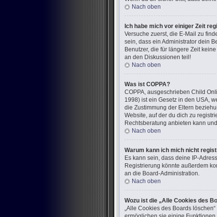
Nach oben
Ich habe mich vor einiger Zeit re
Versuche zuerst, die E-Mail zu fi
sein, dass ein Administrator dein 
Benutzer, die für längere Zeit kei
an den Diskussionen teil!
Nach oben
Was ist COPPA?
COPPA, ausgeschrieben Child Onlin
1998) ist ein Gesetz in den USA, w
die Zustimmung der Eltern beziehun
Website, auf der du dich zu registr
Rechtsberatung anbieten kann und n
Nach oben
Warum kann ich mich nicht regist
Es kann sein, dass deine IP-Adres
Registrierung könnte außerdem kom
an die Board-Administration.
Nach oben
Wozu ist die „Alle Cookies des B
„Alle Cookies des Boards löschen“ 
ermöglichen sie einige Funktionen,