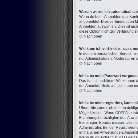
Warum werde ich automatisch a
Wenn du beim Anmelden das Kontrol
angemeldet. Dies verhindert den M
Anmelden auswählen. Dies ist nich
diese Option nicht zur Verfügung s
Nach oben
Wie kann ich verhindern, dass me
In deinem persönlichen Bereich fin
nur Administratoren, Moderatoren u
Nach oben
Ich habe mein Passwort vergess
Das ist nicht schlimm! Wir können d
der Anmelde-Seite auf „Ich habe me
Nach oben
Ich habe mich registriert, kann m
Überprüfe zuerst, ob du den richt
Möglichkeiten. Wenn
COPPA
aktivi
Erziehungsberechtigten den Anweisun
Bei einigen Boards müssen alle neu
Administrator. Bei der Registrierung
enthaltenen Anweisungen. Ansonste
Wenn du dir sicher bist, dass dein