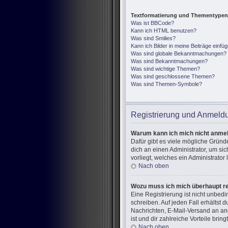
Textformatierung und Thementypen
Was ist BBCode?
Kann ich HTML benutzen?
Was sind Smilies?
Kann ich Bilder in meine Beiträge einfü
Was sind globale Bekanntmachungen?
Was sind Bekanntmachungen?
Was sind wichtige Themen?
Was sind geschlossene Themen?
Was sind Themen-Symbole?
Registrierung und Anmeld
Warum kann ich mich nicht anme
Dafür gibt es viele mögliche Gründ
dich an einen Administrator, um si
vorliegt, welches ein Administrator
Nach oben
Wozu muss ich mich überhaupt re
Eine Registrierung ist nicht unbed
schreiben. Auf jeden Fall erhältst d
Nachrichten, E-Mail-Versand an and
ist und dir zahlreiche Vorteile bringt
Nach oben