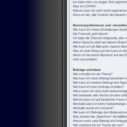
Ich habe mich vor einiger Zeit registri
Was ist COPPA?
Warum kann ich mich nicht registrieren
Wozu ist die „Alle Cookies des Boards
Benutzerpräferenzen und -einstell
Wie kann ich meine Einstellungen ände
Die Forenuhr geht falsch!
Ich habe die Zeitzone eingestellt, aber
Meine Sprache steht auf diesem Board 
Wie kann ich ein Bild unter meinem B
Was ist mein Rang und wie kann ich ih
Wenn ich bei einem Benutzer auf den E-M
mich anzumelden.
Beiträge schreiben
Wie schreibe ich ein Thema?
Wie kann ich einen Beitrag bearbeiten 
Wie kann ich meinem Beitrag eine Sign
Wie kann ich eine Umfrage erstellen?
Wieso kann ich nicht mehr Antwortmögli
Wie bearbeite oder lösche ich eine Um
Warum kann ich auf bestimmte Foren ni
Weshalb kann ich keine Dateianhänge 
Weshalb wurde ich verwarnt?
Wie kann ich Beiträge den Moderatore
Was bewirkt die „Speichern“-Schaltfläc
Warum muss mein Beitrag erst freige
Wie markiere ich ein Thema als neu?