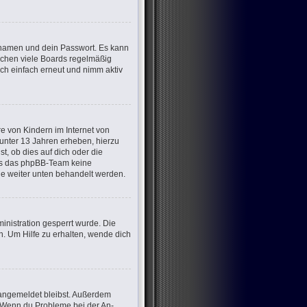
ernamen und dein Passwort. Es kann
öschen viele Boards regelmäßig
ich einfach erneut und nimm aktiv
e von Kindern im Internet von
 unter 13 Jahren erheben, hierzu
, ob dies auf dich oder die
dass das phpBB-Team keine
die weiter unten behandelt werden.
nistration gesperrt wurde. Die
. Um Hilfe zu erhalten, wende dich
m angemeldet bleibst. Außerdem
t. Wenn du Probleme bei der An-