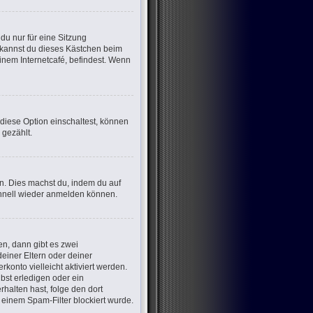
u nur für eine Sitzung
 kannst du dieses Kästchen beim
inem Internetcafé, befindest. Wenn
 diese Option einschaltest, können
 gezählt.
en. Dies machst du, indem du auf
chnell wieder anmelden können.
n, dann gibt es zwei
deiner Eltern oder deiner
konto vielleicht aktiviert werden.
bst erledigen oder ein
erhalten hast, folge den dort
einem Spam-Filter blockiert wurde.