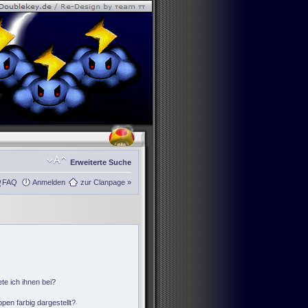
Erweiterte Suche
FAQ
Anmelden
zur Clanpage »
te ich ihnen bei?
en farbig dargestellt?