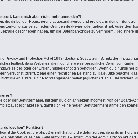
gistriert, kann mich aber nicht mehr anmelden?!
nden, die dir bei der Registrierung zugesandt wurde und prüfe dann deinen Benutz
Benutzerkonto aus verschieden Gründen deaktiviert oder gelöscht hat. Außerdem l
ne Beiträge geschrieben haben, um die Datenbankgröße zu verringern. Registriere d
e Privacy and Protection Act of 1998 (deutsch: Gesetz zum Schutz der Privatsphär
elches festlegt, dass Websites, die möglicherweise persönliche Daten von Kindern
gsweise des oder der Erziehungsberechtigten benötigen. Wenn du dir unsicher bist
ieren versuchst, zutrifft, ziehe einen rechtlichen Beistand zu Rate. Bitte beachte, 
icht die Anlaufstelle für Rechtsangelegenheiten jeglicher Art ist; außer solchen, 
rieren?
se oder der Benutzername, mit dem du dich anmelden möchtest, von der Board-Admi
plett ausgeschaltet sein, damit sich keine neuen Benutzer mehr anmelden können
oards löschen“-Funktion?
löscht die Cookies, die phpBB erstellt hat und die dafür sorgen, dass du im Foru
 wie beispielsweise den „Gelesen“-Status – sofern von der Administration aktivier