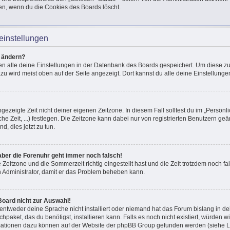
en, wenn du die Cookies des Boards löscht.
einstellungen
n ändern?
den alle deine Einstellungen in der Datenbank des Boards gespeichert. Um diese z
azu wird meist oben auf der Seite angezeigt. Dort kannst du alle deine Einstellunge
ngezeigte Zeit nicht deiner eigenen Zeitzone. In diesem Fall solltest du im „Persönli
he Zeit, ...) festlegen. Die Zeitzone kann dabei nur von registrierten Benutzern g
und, dies jetzt zu tun.
, aber die Forenuhr geht immer noch falsch!
e Zeitzone und die Sommerzeit richtig eingestellt hast und die Zeit trotzdem noch fal
en Administrator, damit er das Problem beheben kann.
Board nicht zur Auswahl!
 entweder deine Sprache nicht installiert oder niemand hat das Forum bislang in de
chpaket, das du benötigst, installieren kann. Falls es noch nicht existiert, würden 
mationen dazu können auf der Website der phpBB Group gefunden werden (siehe Li