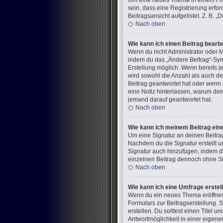
Um eine neues Thema in einem Foru
sein, dass eine Registrierung erfo
Beitragsansicht aufgelistet. Z. B.
Nach oben
Wie kann ich einen Beitrag bearb
Wenn du nicht Administrator oder M
indem du das „Ändere Beitrag“-Symb
Erstellung möglich. Wenn bereits j
wird sowohl die Anzahl als auch de
Beitrag geantwortet hat oder wenn e
eine Notiz hinterlassen, warum dei
jemand darauf geantwortet hat.
Nach oben
Wie kann ich meinem Beitrag ein
Um eine Signatur an deinen Beitra
Nachdem du die Signatur erstellt u
Signatur auch hinzufügen, indem d
einzelnen Beitrag dennoch ohne Sig
Nach oben
Wie kann ich eine Umfrage erstel
Wenn du ein neues Thema eröffnest 
Formulars zur Beitragserstellung. 
erstellen. Du solltest einen Titel
Antwortmöglichkeit in einer eigene