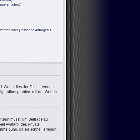
änge erhalten?
?
werden oder juristische Anfragen zu
d. Wenn dies der Fall ist, wende
nfigurationsproblem mit der Website
rt sein musst, um Beiträge zu
iel Avatarbilder, Private
nmeldung, da sie schnell erledigt