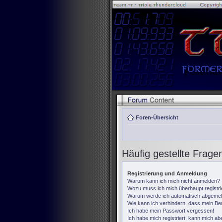
Foren-Übersicht
Häufig gestellte Frage
Registrierung und Anmeldung
Warum kann ich mich nicht anmelden?
Wozu muss ich mich überhaupt registr
Warum werde ich automatisch abgemel
Wie kann ich verhindern, dass mein Ben
Ich habe mein Passwort vergessen!
Ich habe mich registriert, kann mich ab