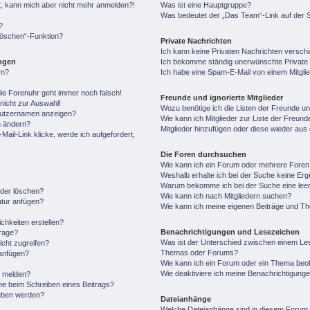
ert, kann mich aber nicht mehr anmelden?!
Was ist eine Hauptgruppe?
Was bedeutet der „Das Team“-Link auf der S
?
 löschen“-Funktion?
Private Nachrichten
Ich kann keine Privaten Nachrichten versch
ungen
Ich bekomme ständig unerwünschte Private 
rn?
Ich habe eine Spam-E-Mail von einem Mitgli
 die Forenuhr geht immer noch falsch!
Freunde und ignorierte Mitglieder
nicht zur Auswahl!
Wozu benötige ich die Listen der Freunde und
enutzernamen anzeigen?
Wie kann ich Mitglieder zur Liste der Freunde
n ändern?
Mitglieder hinzufügen oder diese wieder aus
ail-Link klicke, werde ich aufgefordert,
Die Foren durchsuchen
Wie kann ich ein Forum oder mehrere Fore
Weshalb erhalte ich bei der Suche keine Er
Warum bekomme ich bei der Suche eine leer
oder löschen?
Wie kann ich nach Mitgliedern suchen?
atur anfügen?
Wie kann ich meine eigenen Beiträge und T
chkeiten erstellen?
Benachrichtigungen und Lesezeichen
frage?
Was ist der Unterschied zwischen einem Le
cht zugreifen?
Themas oder Forums?
anfügen?
Wie kann ich ein Forum oder ein Thema be
Wie deaktiviere ich meine Benachrichtigung
n melden?
he beim Schreiben eines Beitrags?
geben werden?
Dateianhänge
Welche Dateianhänge sind in diesem Forum 