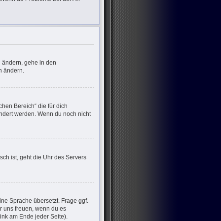
u ändern, gehe in den
n ändern.
chen Bereich“ die für dich
eändert werden. Wenn du noch nicht
sch ist, geht die Uhr des Servers
ine Sprache übersetzt. Frage ggf.
wir uns freuen, wenn du es
nk am Ende jeder Seite).