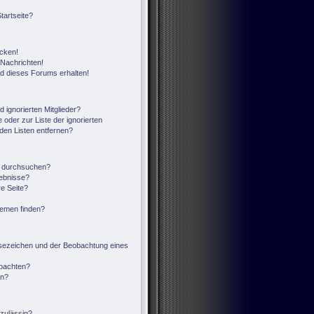
tartseite?
icken!
Nachrichten!
ed dieses Forums erhalten!
 ignorierten Mitglieder?
 oder zur Liste der ignorierten
 den Listen entfernen?
n durchsuchen?
gebnisse?
e Seite?
hemen finden?
sezeichen und der Beobachtung eines
obachten?
en?
zulässig?