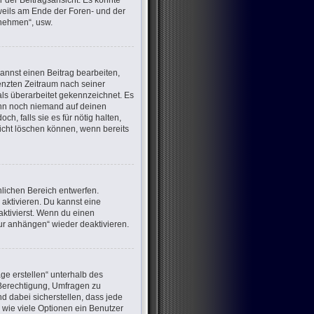
 der Beitragsansicht. Es könnte
eweils am Ende der Foren- und der
lnehmen“, usw.
annst einen Beitrag bearbeiten,
renzten Zeitraum nach seiner
als überarbeitet gekennzeichnet. Es
wenn noch niemand auf deinen
h, falls sie es für nötig halten,
nicht löschen können, wenn bereits
lichen Bereich entwerfen.
aktivieren. Du kannst eine
ktivierst. Wenn du einen
ur anhängen“ wieder deaktivieren.
ge erstellen“ unterhalb des
e Berechtigung, Umfragen zu
d dabei sicherstellen, dass jede
 wie viele Optionen ein Benutzer