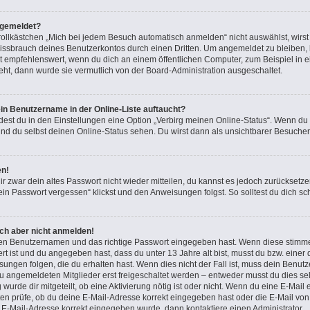
bgemeldet?
lkästchen „Mich bei jedem Besuch automatisch anmelden“ nicht auswählst, wirst d
issbrauch deines Benutzerkontos durch einen Dritten. Um angemeldet zu bleiben,
t empfehlenswert, wenn du dich an einem öffentlichen Computer, zum Beispiel in e
teht, dann wurde sie vermutlich von der Board-Administration ausgeschaltet.
in Benutzername in der Online-Liste auftaucht?
dest du in den Einstellungen eine Option „Verbirg meinen Online-Status“. Wenn du
nd du selbst deinen Online-Status sehen. Du wirst dann als unsichtbarer Besucher
en!
ir zwar dein altes Passwort nicht wieder mitteilen, du kannst es jedoch zurücksetz
in Passwort vergessen“ klickst und den Anweisungen folgst. So solltest du dich s
ich aber nicht anmelden!
igen Benutzernamen und das richtige Passwort eingegeben hast. Wenn diese stimme
ert ist und du angegeben hast, dass du unter 13 Jahre alt bist, musst du bzw. einer 
gen folgen, die du erhalten hast. Wenn dies nicht der Fall ist, muss dein Benutzer
 angemeldeten Mitglieder erst freigeschaltet werden – entweder musst du dies sel
 wurde dir mitgeteilt, ob eine Aktivierung nötig ist oder nicht. Wenn du eine E-Mail 
n prüfe, ob du deine E-Mail-Adresse korrekt eingegeben hast oder die E-Mail von 
e E-Mail-Adresse korrekt eingegeben wurde, dann kontaktiere einen Administrator.