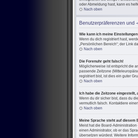
oder Abmeldung hast, kann es helf
Nach oben
Benutzerpräferenzen und -
Wie kann ich meine Einstellunge
Wenn du dich registriert hast, wer
„Persönlichen Bereich“; der Link d
Nach oben
Die Forenuhr geht falsch!
Möglicherweise ist entspricht die a
passende Zeitzone (Mitteleuropäisc
registriert bist, ist dies ein guter Gr
Nach oben
Ich habe die Zeitzone eingestellt
Wenn du dir sicher bist, dass du di
vermutlich falsch. Kontaktiere ein
Nach oben
Meine Sprache steht auf diesem 
Meist hat die Board-Administration
einen Administrator, ob er das Spra
übersetzen würdest. Weitere Infor