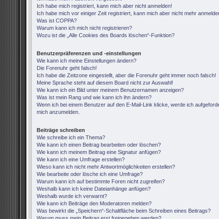
Ich habe mich registriert, kann mich aber nicht anmelden!
Ich habe mich vor einiger Zeit registriert, kann mich aber nicht mehr anmelde
Was ist COPPA?
Warum kann ich mich nicht registrieren?
Wozu ist die „Alle Cookies des Boards löschen“-Funktion?
Benutzerpräferenzen und -einstellungen
Wie kann ich meine Einstellungen ändern?
Die Forenuhr geht falsch!
Ich habe die Zeitzone eingestellt, aber die Forenuhr geht immer noch falsch!
Meine Sprache steht auf diesem Board nicht zur Auswahl!
Wie kann ich ein Bild unter meinem Benutzernamen anzeigen?
Was ist mein Rang und wie kann ich ihn ändern?
Wenn ich bei einem Benutzer auf den E-Mail-Link klicke, werde ich aufgeforde
mich anzumelden.
Beiträge schreiben
Wie schreibe ich ein Thema?
Wie kann ich einen Beitrag bearbeiten oder löschen?
Wie kann ich meinem Beitrag eine Signatur anfügen?
Wie kann ich eine Umfrage erstellen?
Wieso kann ich nicht mehr Antwortmöglichkeiten erstellen?
Wie bearbeite oder lösche ich eine Umfrage?
Warum kann ich auf bestimmte Foren nicht zugreifen?
Weshalb kann ich keine Dateianhänge anfügen?
Weshalb wurde ich verwarnt?
Wie kann ich Beiträge den Moderatoren melden?
Was bewirkt die „Speichern“-Schaltfläche beim Schreiben eines Beitrags?
Warum muss mein Beitrag erst freigegeben werden?