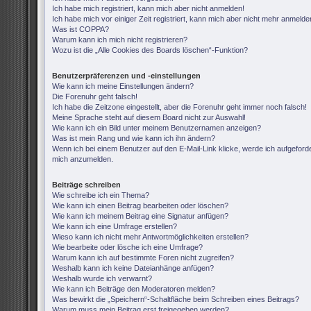
Ich habe mich registriert, kann mich aber nicht anmelden!
Ich habe mich vor einiger Zeit registriert, kann mich aber nicht mehr anmelde
Was ist COPPA?
Warum kann ich mich nicht registrieren?
Wozu ist die „Alle Cookies des Boards löschen“-Funktion?
Benutzerpräferenzen und -einstellungen
Wie kann ich meine Einstellungen ändern?
Die Forenuhr geht falsch!
Ich habe die Zeitzone eingestellt, aber die Forenuhr geht immer noch falsch!
Meine Sprache steht auf diesem Board nicht zur Auswahl!
Wie kann ich ein Bild unter meinem Benutzernamen anzeigen?
Was ist mein Rang und wie kann ich ihn ändern?
Wenn ich bei einem Benutzer auf den E-Mail-Link klicke, werde ich aufgeforde
mich anzumelden.
Beiträge schreiben
Wie schreibe ich ein Thema?
Wie kann ich einen Beitrag bearbeiten oder löschen?
Wie kann ich meinem Beitrag eine Signatur anfügen?
Wie kann ich eine Umfrage erstellen?
Wieso kann ich nicht mehr Antwortmöglichkeiten erstellen?
Wie bearbeite oder lösche ich eine Umfrage?
Warum kann ich auf bestimmte Foren nicht zugreifen?
Weshalb kann ich keine Dateianhänge anfügen?
Weshalb wurde ich verwarnt?
Wie kann ich Beiträge den Moderatoren melden?
Was bewirkt die „Speichern“-Schaltfläche beim Schreiben eines Beitrags?
Warum muss mein Beitrag erst freigegeben werden?