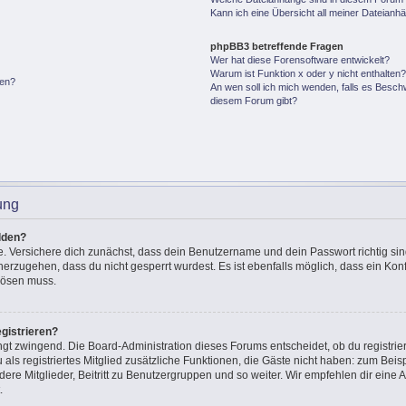
Kann ich eine Übersicht all meiner Dateianh
phpBB3 betreffende Fragen
Wer hat diese Forensoftware entwickelt?
Warum ist Funktion x oder y nicht enthalten
gen?
An wen soll ich mich wenden, falls es Besch
diesem Forum gibt?
ung
lden?
e. Versichere dich zunächst, dass dein Benutzername und dein Passwort richtig sin
cherzugehen, dass du nicht gesperrt wurdest. Es ist ebenfalls möglich, dass ein Ko
 lösen muss.
gistrieren?
ingt zwingend. Die Board-Administration dieses Forums entscheidet, ob du registrie
u als registriertes Mitglied zusätzliche Funktionen, die Gäste nicht haben: zum Beisp
ere Mitglieder, Beitritt zu Benutzergruppen und so weiter. Wir empfehlen dir eine A
.