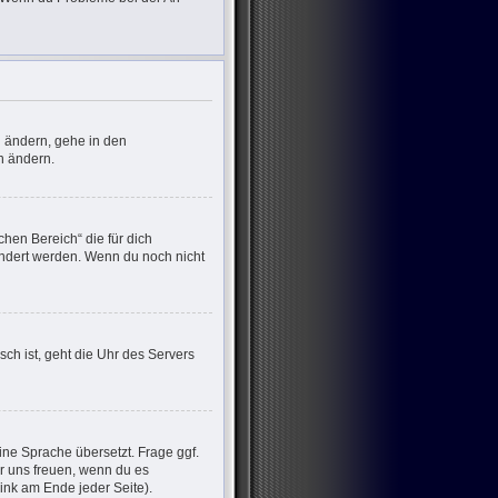
u ändern, gehe in den
n ändern.
chen Bereich“ die für dich
eändert werden. Wenn du noch nicht
sch ist, geht die Uhr des Servers
ine Sprache übersetzt. Frage ggf.
wir uns freuen, wenn du es
nk am Ende jeder Seite).