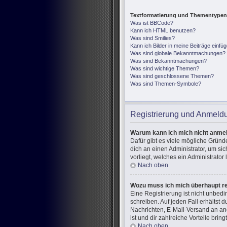
Textformatierung und Thementypen
Was ist BBCode?
Kann ich HTML benutzen?
Was sind Smilies?
Kann ich Bilder in meine Beiträge einfü
Was sind globale Bekanntmachungen?
Was sind Bekanntmachungen?
Was sind wichtige Themen?
Was sind geschlossene Themen?
Was sind Themen-Symbole?
Registrierung und Anmeld
Warum kann ich mich nicht anme
Dafür gibt es viele mögliche Gründ
dich an einen Administrator, um si
vorliegt, welches ein Administrator
Nach oben
Wozu muss ich mich überhaupt re
Eine Registrierung ist nicht unbed
schreiben. Auf jeden Fall erhältst d
Nachrichten, E-Mail-Versand an and
ist und dir zahlreiche Vorteile bringt
Nach oben