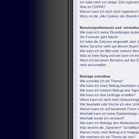
Ich habe mich vor einiger Zeit registri
Was ist COPPA?
Warum kann ich mich nicht registrieren
Wozu ist die „Alle Cookies des Boards
Benutzerpräferenzen und -einstell
Wie kann ich meine Einstellungen ände
Die Forenuhr geht falsch!
Ich habe die Zeitzone eingestellt, aber
Meine Sprache steht auf diesem Board 
Wie kann ich ein Bild unter meinem B
Was ist mein Rang und wie kann ich ih
Wenn ich bei einem Benutzer auf den E-M
mich anzumelden.
Beiträge schreiben
Wie schreibe ich ein Thema?
Wie kann ich einen Beitrag bearbeiten 
Wie kann ich meinem Beitrag eine Sign
Wie kann ich eine Umfrage erstellen?
Wieso kann ich nicht mehr Antwortmögli
Wie bearbeite oder lösche ich eine Um
Warum kann ich auf bestimmte Foren ni
Weshalb kann ich keine Dateianhänge 
Weshalb wurde ich verwarnt?
Wie kann ich Beiträge den Moderatore
Was bewirkt die „Speichern“-Schaltfläc
Warum muss mein Beitrag erst freige
Wie markiere ich ein Thema als neu?