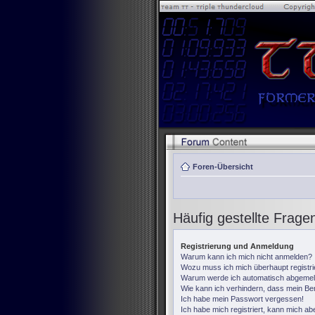
Foren-Übersicht
Häufig gestellte Frage
Registrierung und Anmeldung
Warum kann ich mich nicht anmelden?
Wozu muss ich mich überhaupt registr
Warum werde ich automatisch abgemel
Wie kann ich verhindern, dass mein Ben
Ich habe mein Passwort vergessen!
Ich habe mich registriert, kann mich ab