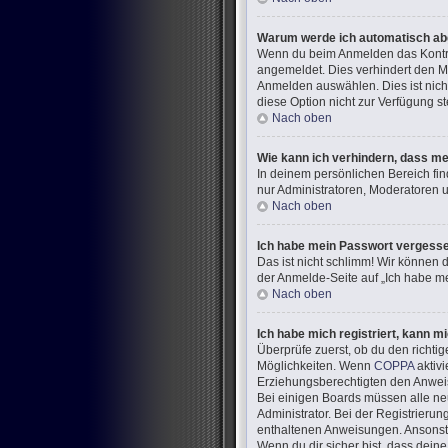
Warum werde ich automatisch a
Wenn du beim Anmelden das Kontrol
angemeldet. Dies verhindert den M
Anmelden auswählen. Dies ist nich
diese Option nicht zur Verfügung s
Nach oben
Wie kann ich verhindern, dass me
In deinem persönlichen Bereich fin
nur Administratoren, Moderatoren u
Nach oben
Ich habe mein Passwort vergess
Das ist nicht schlimm! Wir können d
der Anmelde-Seite auf „Ich habe me
Nach oben
Ich habe mich registriert, kann m
Überprüfe zuerst, ob du den richt
Möglichkeiten. Wenn
COPPA
aktivi
Erziehungsberechtigten den Anweisun
Bei einigen Boards müssen alle neu
Administrator. Bei der Registrierung
enthaltenen Anweisungen. Ansonste
Wenn du dir sicher bist, dass dein