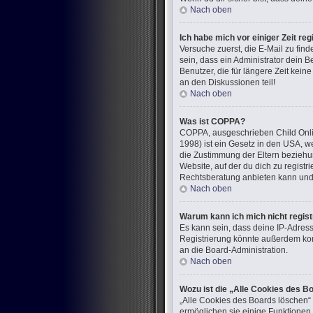
Nach oben
Ich habe mich vor einiger Zeit re
Versuche zuerst, die E-Mail zu fi
sein, dass ein Administrator dein 
Benutzer, die für längere Zeit kei
an den Diskussionen teil!
Nach oben
Was ist COPPA?
COPPA, ausgeschrieben Child Onlin
1998) ist ein Gesetz in den USA, w
die Zustimmung der Eltern beziehun
Website, auf der du dich zu registr
Rechtsberatung anbieten kann und n
Nach oben
Warum kann ich mich nicht regist
Es kann sein, dass deine IP-Adres
Registrierung könnte außerdem kom
an die Board-Administration.
Nach oben
Wozu ist die „Alle Cookies des B
„Alle Cookies des Boards löschen“ 
ermöglichen sie einige Funktionen,