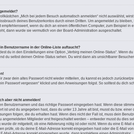
bgemeldet?
lkästchen „Mich bei jedem Besuch automatisch anmelden“ nicht auswählst, wirst d
issbrauch deines Benutzerkontos durch einen Dritten. Um angemeldet zu bleiben,
t empfehlenswert, wenn du dich an einem öffentlichen Computer, zum Beispiel in e
teht, dann wurde sie vermutlich von der Board-Administration ausgeschaltet.
in Benutzername in der Online-Liste auftaucht?
dest du in den Einstellungen eine Option „Verbirg meinen Online-Status“. Wenn du
nd du selbst deinen Online-Status sehen. Du wirst dann als unsichtbarer Besucher
en!
ir zwar dein altes Passwort nicht wieder mitteilen, du kannst es jedoch zurücksetz
in Passwort vergessen“ klickst und den Anweisungen folgst. So solltest du dich s
ich aber nicht anmelden!
igen Benutzernamen und das richtige Passwort eingegeben hast. Wenn diese stimme
ert ist und du angegeben hast, dass du unter 13 Jahre alt bist, musst du bzw. einer 
gen folgen, die du erhalten hast. Wenn dies nicht der Fall ist, muss dein Benutzer
 angemeldeten Mitglieder erst freigeschaltet werden – entweder musst du dies sel
 wurde dir mitgeteilt, ob eine Aktivierung nötig ist oder nicht. Wenn du eine E-Mail 
n prüfe, ob du deine E-Mail-Adresse korrekt eingegeben hast oder die E-Mail von 
e E-Mail-Adresse korrekt eingegeben wurde, dann kontaktiere einen Administrator.