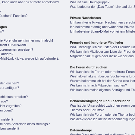
ert, kann mich aber nicht mehr anmelden?!
Was ist eine Hauptgruppe?
Was bedeutet der „Das Team“-Link auf der S
?
 löschen“-Funktion?
Private Nachrichten
Ich kann keine Privaten Nachrichten versch
ungen
Ich bekomme ständig unerwünschte Private 
rn?
Ich habe eine Spam-E-Mail von einem Mitgli
 die Forenuhr geht immer noch falsch!
Freunde und ignorierte Mitglieder
nicht zur Auswahl!
Wozu benötige ich die Listen der Freunde und
enutzernamen anzeigen?
Wie kann ich Mitglieder zur Liste der Freunde
n ändern?
Mitglieder hinzufügen oder diese wieder aus
ail-Link klicke, werde ich aufgefordert,
Die Foren durchsuchen
Wie kann ich ein Forum oder mehrere Fore
Weshalb erhalte ich bei der Suche keine Er
Warum bekomme ich bei der Suche eine leer
oder löschen?
Wie kann ich nach Mitgliedern suchen?
atur anfügen?
Wie kann ich meine eigenen Beiträge und T
chkeiten erstellen?
Benachrichtigungen und Lesezeichen
frage?
Was ist der Unterschied zwischen einem Le
cht zugreifen?
Themas oder Forums?
anfügen?
Wie kann ich ein Forum oder ein Thema be
Wie deaktiviere ich meine Benachrichtigung
n melden?
he beim Schreiben eines Beitrags?
geben werden?
Dateianhänge
Welche Dateianhänge sind in diesem Forum 