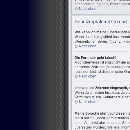
oder Abmeldung hast, kann es helf
Nach oben
Benutzerpräferenzen und -
Wie kann ich meine Einstellunge
Wenn du dich registriert hast, wer
„Persönlichen Bereich“; der Link d
Nach oben
Die Forenuhr geht falsch!
Möglicherweise ist entspricht die a
passende Zeitzone (Mitteleuropäisc
registriert bist, ist dies ein guter Gr
Nach oben
Ich habe die Zeitzone eingestellt
Wenn du dir sicher bist, dass du di
vermutlich falsch. Kontaktiere ein
Nach oben
Meine Sprache steht auf diesem 
Meist hat die Board-Administration
einen Administrator, ob er das Spra
übersetzen würdest. Weitere Infor