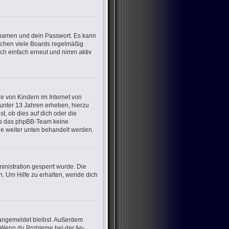
ernamen und dein Passwort. Es kann
öschen viele Boards regelmäßig
ich einfach erneut und nimm aktiv
e von Kindern im Internet von
 unter 13 Jahren erheben, hierzu
, ob dies auf dich oder die
dass das phpBB-Team keine
die weiter unten behandelt werden.
nistration gesperrt wurde. Die
. Um Hilfe zu erhalten, wende dich
m angemeldet bleibst. Außerdem
t. Wenn du Probleme bei der An-