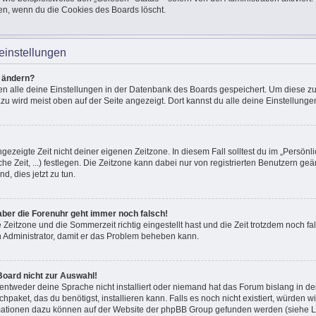
en, wenn du die Cookies des Boards löscht.
einstellungen
n ändern?
den alle deine Einstellungen in der Datenbank des Boards gespeichert. Um diese z
azu wird meist oben auf der Seite angezeigt. Dort kannst du alle deine Einstellunge
ngezeigte Zeit nicht deiner eigenen Zeitzone. In diesem Fall solltest du im „Persönli
he Zeit, ...) festlegen. Die Zeitzone kann dabei nur von registrierten Benutzern g
und, dies jetzt zu tun.
, aber die Forenuhr geht immer noch falsch!
e Zeitzone und die Sommerzeit richtig eingestellt hast und die Zeit trotzdem noch fal
en Administrator, damit er das Problem beheben kann.
Board nicht zur Auswahl!
 entweder deine Sprache nicht installiert oder niemand hat das Forum bislang in de
chpaket, das du benötigst, installieren kann. Falls es noch nicht existiert, würden 
mationen dazu können auf der Website der phpBB Group gefunden werden (siehe Li