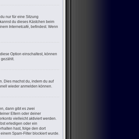
u nur für eine Sitzung
 kannst du dieses Kästchen beim
inem Internetcafé, befindest. Wenn
 diese Option einschaltest, können
 gezählt.
en. Dies machst du, indem du auf
chnell wieder anmelden können.
n, dann gibt es zwei
deiner Eltern oder deiner
konto vielleicht aktiviert werden.
bst erledigen oder ein
erhalten hast, folge den dort
einem Spam-Filter blockiert wurde.