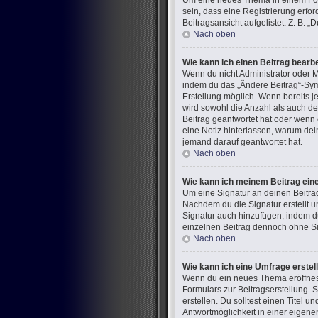
Um eine neues Thema in einem Foru
sein, dass eine Registrierung erfo
Beitragsansicht aufgelistet. Z. B.
Nach oben
Wie kann ich einen Beitrag bearb
Wenn du nicht Administrator oder M
indem du das „Ändere Beitrag“-Symb
Erstellung möglich. Wenn bereits j
wird sowohl die Anzahl als auch de
Beitrag geantwortet hat oder wenn e
eine Notiz hinterlassen, warum dei
jemand darauf geantwortet hat.
Nach oben
Wie kann ich meinem Beitrag ein
Um eine Signatur an deinen Beitra
Nachdem du die Signatur erstellt u
Signatur auch hinzufügen, indem d
einzelnen Beitrag dennoch ohne Sig
Nach oben
Wie kann ich eine Umfrage erstel
Wenn du ein neues Thema eröffnest 
Formulars zur Beitragserstellung. 
erstellen. Du solltest einen Titel
Antwortmöglichkeit in einer eigene