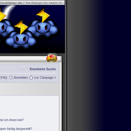
Erweiterte Suche
FAQ
Anmelden
zur Clanpage »
te ich ihnen bei?
en farbig dargestellt?