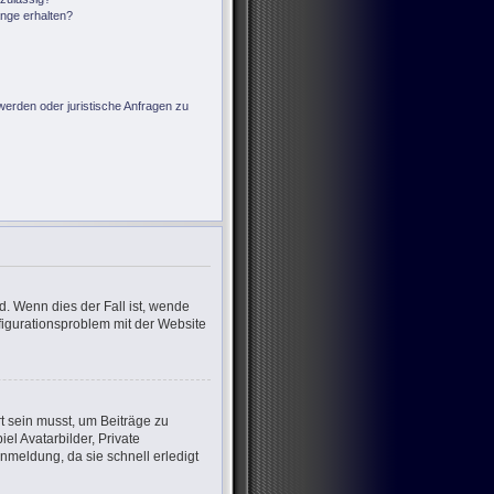
änge erhalten?
?
werden oder juristische Anfragen zu
d. Wenn dies der Fall ist, wende
nfigurationsproblem mit der Website
rt sein musst, um Beiträge zu
iel Avatarbilder, Private
nmeldung, da sie schnell erledigt