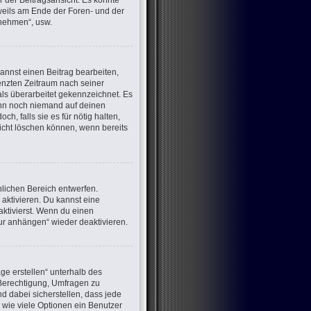
 der Beitragsansicht. Es könnte
eweils am Ende der Foren- und der
lnehmen“, usw.
annst einen Beitrag bearbeiten,
renzten Zeitraum nach seiner
als überarbeitet gekennzeichnet. Es
wenn noch niemand auf deinen
h, falls sie es für nötig halten,
nicht löschen können, wenn bereits
lichen Bereich entwerfen.
aktivieren. Du kannst eine
ktivierst. Wenn du einen
ur anhängen“ wieder deaktivieren.
ge erstellen“ unterhalb des
e Berechtigung, Umfragen zu
d dabei sicherstellen, dass jede
 wie viele Optionen ein Benutzer