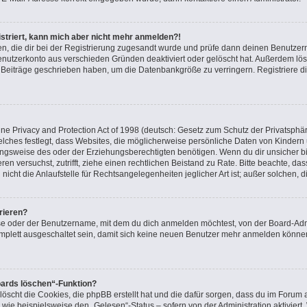
gistriert, kann mich aber nicht mehr anmelden?!
nden, die dir bei der Registrierung zugesandt wurde und prüfe dann deinen Benutz
Benutzerkonto aus verschieden Gründen deaktiviert oder gelöscht hat. Außerdem l
ne Beiträge geschrieben haben, um die Datenbankgröße zu verringern. Registriere d
e Privacy and Protection Act of 1998 (deutsch: Gesetz zum Schutz der Privatsphär
elches festlegt, dass Websites, die möglicherweise persönliche Daten von Kindern
gsweise des oder der Erziehungsberechtigten benötigen. Wenn du dir unsicher bist
ieren versuchst, zutrifft, ziehe einen rechtlichen Beistand zu Rate. Bitte beachte, 
icht die Anlaufstelle für Rechtsangelegenheiten jeglicher Art ist; außer solchen, 
rieren?
se oder der Benutzername, mit dem du dich anmelden möchtest, von der Board-Admi
plett ausgeschaltet sein, damit sich keine neuen Benutzer mehr anmelden können
oards löschen“-Funktion?
löscht die Cookies, die phpBB erstellt hat und die dafür sorgen, dass du im Foru
 wie beispielsweise den „Gelesen“-Status – sofern von der Administration aktivier