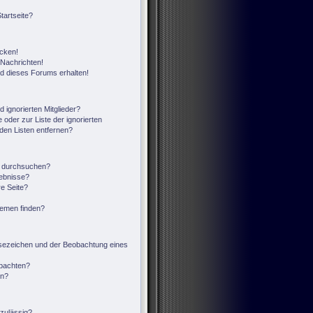
tartseite?
icken!
Nachrichten!
ed dieses Forums erhalten!
 ignorierten Mitglieder?
 oder zur Liste der ignorierten
 den Listen entfernen?
n durchsuchen?
gebnisse?
e Seite?
hemen finden?
sezeichen und der Beobachtung eines
obachten?
en?
zulässig?