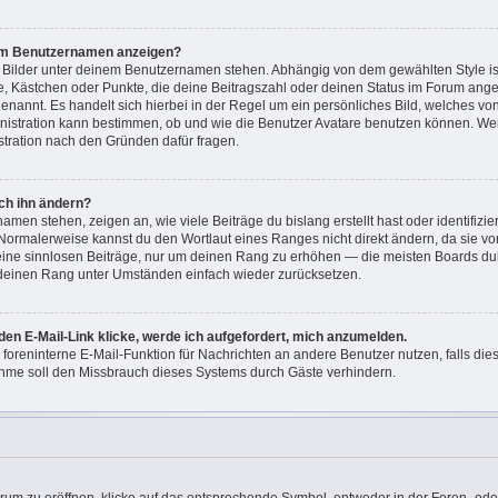
nem Benutzernamen anzeigen?
i Bilder unter deinem Benutzernamen stehen. Abhängig von dem gewählten Style ist
ne, Kästchen oder Punkte, die deine Beitragszahl oder deinen Status im Forum ang
“ genannt. Es handelt sich hierbei in der Regel um ein persönliches Bild, welches v
ministration kann bestimmen, ob und wie die Benutzer Avatare benutzen können. W
istration nach den Gründen dafür fragen.
ch ihn ändern?
men stehen, zeigen an, wie viele Beiträge du bislang erstellt hast oder identifizi
Normalerweise kannst du den Wortlaut eines Ranges nicht direkt ändern, da sie vo
keine sinnlosen Beiträge, nur um deinen Rang zu erhöhen — die meisten Boards dul
 deinen Rang unter Umständen einfach wieder zurücksetzen.
den E-Mail-Link klicke, werde ich aufgefordert, mich anzumelden.
e foreninterne E-Mail-Funktion für Nachrichten an andere Benutzer nutzen, falls di
hme soll den Missbrauch dieses Systems durch Gäste verhindern.