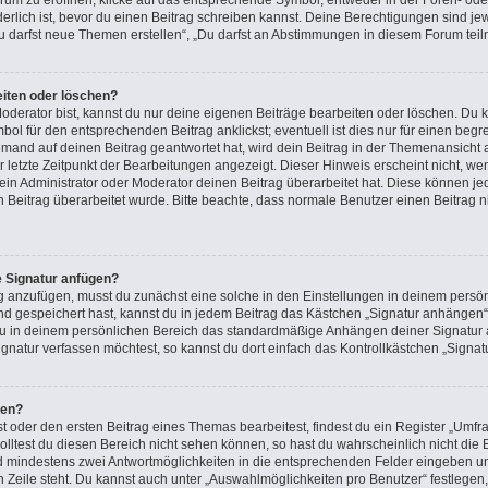
m zu eröffnen, klicke auf das entsprechende Symbol, entweder in der Foren- oder
rderlich ist, bevor du einen Beitrag schreiben kannst. Deine Berechtigungen sind j
 „Du darfst neue Themen erstellen“, „Du darfst an Abstimmungen in diesem Forum tei
eiten oder löschen?
oderator bist, kannst du nur deine eigenen Beiträge bearbeiten oder löschen. Du k
ol für den entsprechenden Beitrag anklickst; eventuell ist dies nur für einen beg
emand auf deinen Beitrag geantwortet hat, wird dein Beitrag in der Themenansicht 
r letzte Zeitpunkt der Bearbeitungen angezeigt. Dieser Hinweis erscheint nicht, 
in Administrator oder Moderator deinen Beitrag überarbeitet hat. Diese können jedoc
n Beitrag überarbeitet wurde. Bitte beachte, dass normale Benutzer einen Beitrag 
e Signatur anfügen?
g anzufügen, musst du zunächst eine solche in den Einstellungen in deinem persön
nd gespeichert hast, kannst du in jedem Beitrag das Kästchen „Signatur anhängen“ 
u in deinem persönlichen Bereich das standardmäßige Anhängen deiner Signatur a
natur verfassen möchtest, so kannst du dort einfach das Kontrollkästchen „Signat
len?
oder den ersten Beitrag eines Themas bearbeitest, findest du ein Register „Umfra
Solltest du diesen Bereich nicht sehen können, so hast du wahrscheinlich nicht di
 und mindestens zwei Antwortmöglichkeiten in die entsprechenden Felder eingeben un
n Zeile steht. Du kannst auch unter „Auswahlmöglichkeiten pro Benutzer“ festlegen,