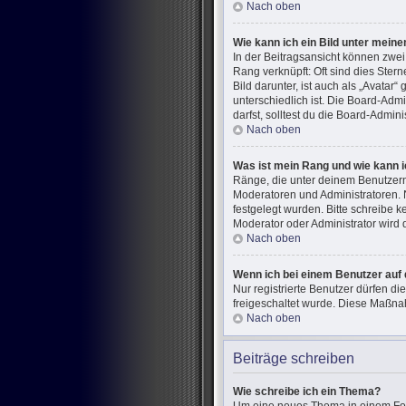
Nach oben
Wie kann ich ein Bild unter mei
In der Beitragsansicht können zwe
Rang verknüpft: Oft sind dies Ster
Bild darunter, ist auch als „Avatar
unterschiedlich ist. Die Board-Ad
darfst, solltest du die Board-Admin
Nach oben
Was ist mein Rang und wie kann i
Ränge, die unter deinem Benutzerna
Moderatoren und Administratoren. 
festgelegt wurden. Bitte schreibe 
Moderator oder Administrator wird
Nach oben
Wenn ich bei einem Benutzer auf 
Nur registrierte Benutzer dürfen di
freigeschaltet wurde. Diese Maßna
Nach oben
Beiträge schreiben
Wie schreibe ich ein Thema?