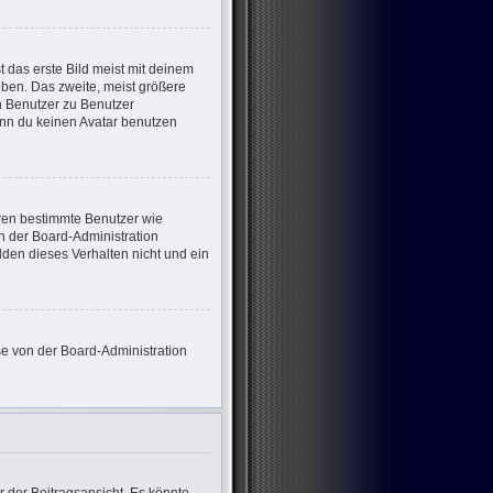
 das erste Bild meist mit deinem
eben. Das zweite, meist größere
on Benutzer zu Benutzer
enn du keinen Avatar benutzen
eren bestimmte Benutzer wie
n der Board-Administration
den dieses Verhalten nicht und ein
ese von der Board-Administration