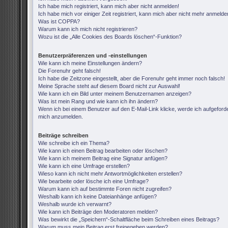
Ich habe mich registriert, kann mich aber nicht anmelden!
Ich habe mich vor einiger Zeit registriert, kann mich aber nicht mehr anmelde
Was ist COPPA?
Warum kann ich mich nicht registrieren?
Wozu ist die „Alle Cookies des Boards löschen“-Funktion?
Benutzerpräferenzen und -einstellungen
Wie kann ich meine Einstellungen ändern?
Die Forenuhr geht falsch!
Ich habe die Zeitzone eingestellt, aber die Forenuhr geht immer noch falsch!
Meine Sprache steht auf diesem Board nicht zur Auswahl!
Wie kann ich ein Bild unter meinem Benutzernamen anzeigen?
Was ist mein Rang und wie kann ich ihn ändern?
Wenn ich bei einem Benutzer auf den E-Mail-Link klicke, werde ich aufgeforde
mich anzumelden.
Beiträge schreiben
Wie schreibe ich ein Thema?
Wie kann ich einen Beitrag bearbeiten oder löschen?
Wie kann ich meinem Beitrag eine Signatur anfügen?
Wie kann ich eine Umfrage erstellen?
Wieso kann ich nicht mehr Antwortmöglichkeiten erstellen?
Wie bearbeite oder lösche ich eine Umfrage?
Warum kann ich auf bestimmte Foren nicht zugreifen?
Weshalb kann ich keine Dateianhänge anfügen?
Weshalb wurde ich verwarnt?
Wie kann ich Beiträge den Moderatoren melden?
Was bewirkt die „Speichern“-Schaltfläche beim Schreiben eines Beitrags?
Warum muss mein Beitrag erst freigegeben werden?