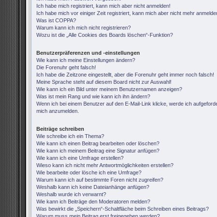
Ich habe mich registriert, kann mich aber nicht anmelden!
Ich habe mich vor einiger Zeit registriert, kann mich aber nicht mehr anmelde
Was ist COPPA?
Warum kann ich mich nicht registrieren?
Wozu ist die „Alle Cookies des Boards löschen“-Funktion?
Benutzerpräferenzen und -einstellungen
Wie kann ich meine Einstellungen ändern?
Die Forenuhr geht falsch!
Ich habe die Zeitzone eingestellt, aber die Forenuhr geht immer noch falsch!
Meine Sprache steht auf diesem Board nicht zur Auswahl!
Wie kann ich ein Bild unter meinem Benutzernamen anzeigen?
Was ist mein Rang und wie kann ich ihn ändern?
Wenn ich bei einem Benutzer auf den E-Mail-Link klicke, werde ich aufgeforde
mich anzumelden.
Beiträge schreiben
Wie schreibe ich ein Thema?
Wie kann ich einen Beitrag bearbeiten oder löschen?
Wie kann ich meinem Beitrag eine Signatur anfügen?
Wie kann ich eine Umfrage erstellen?
Wieso kann ich nicht mehr Antwortmöglichkeiten erstellen?
Wie bearbeite oder lösche ich eine Umfrage?
Warum kann ich auf bestimmte Foren nicht zugreifen?
Weshalb kann ich keine Dateianhänge anfügen?
Weshalb wurde ich verwarnt?
Wie kann ich Beiträge den Moderatoren melden?
Was bewirkt die „Speichern“-Schaltfläche beim Schreiben eines Beitrags?
Warum muss mein Beitrag erst freigegeben werden?