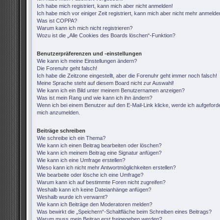
Ich habe mich registriert, kann mich aber nicht anmelden!
Ich habe mich vor einiger Zeit registriert, kann mich aber nicht mehr anmelde
Was ist COPPA?
Warum kann ich mich nicht registrieren?
Wozu ist die „Alle Cookies des Boards löschen“-Funktion?
Benutzerpräferenzen und -einstellungen
Wie kann ich meine Einstellungen ändern?
Die Forenuhr geht falsch!
Ich habe die Zeitzone eingestellt, aber die Forenuhr geht immer noch falsch!
Meine Sprache steht auf diesem Board nicht zur Auswahl!
Wie kann ich ein Bild unter meinem Benutzernamen anzeigen?
Was ist mein Rang und wie kann ich ihn ändern?
Wenn ich bei einem Benutzer auf den E-Mail-Link klicke, werde ich aufgeforde
mich anzumelden.
Beiträge schreiben
Wie schreibe ich ein Thema?
Wie kann ich einen Beitrag bearbeiten oder löschen?
Wie kann ich meinem Beitrag eine Signatur anfügen?
Wie kann ich eine Umfrage erstellen?
Wieso kann ich nicht mehr Antwortmöglichkeiten erstellen?
Wie bearbeite oder lösche ich eine Umfrage?
Warum kann ich auf bestimmte Foren nicht zugreifen?
Weshalb kann ich keine Dateianhänge anfügen?
Weshalb wurde ich verwarnt?
Wie kann ich Beiträge den Moderatoren melden?
Was bewirkt die „Speichern“-Schaltfläche beim Schreiben eines Beitrags?
Warum muss mein Beitrag erst freigegeben werden?