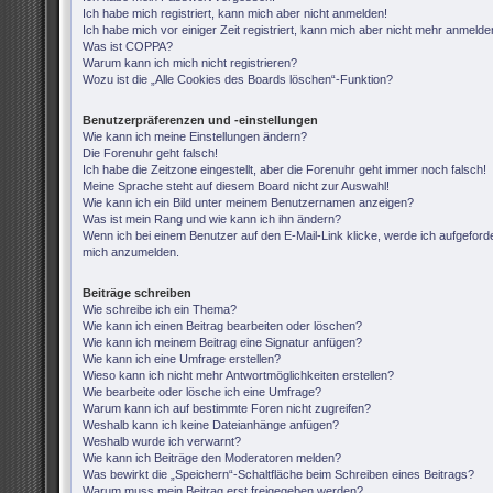
Ich habe mich registriert, kann mich aber nicht anmelden!
Ich habe mich vor einiger Zeit registriert, kann mich aber nicht mehr anmelde
Was ist COPPA?
Warum kann ich mich nicht registrieren?
Wozu ist die „Alle Cookies des Boards löschen“-Funktion?
Benutzerpräferenzen und -einstellungen
Wie kann ich meine Einstellungen ändern?
Die Forenuhr geht falsch!
Ich habe die Zeitzone eingestellt, aber die Forenuhr geht immer noch falsch!
Meine Sprache steht auf diesem Board nicht zur Auswahl!
Wie kann ich ein Bild unter meinem Benutzernamen anzeigen?
Was ist mein Rang und wie kann ich ihn ändern?
Wenn ich bei einem Benutzer auf den E-Mail-Link klicke, werde ich aufgeforde
mich anzumelden.
Beiträge schreiben
Wie schreibe ich ein Thema?
Wie kann ich einen Beitrag bearbeiten oder löschen?
Wie kann ich meinem Beitrag eine Signatur anfügen?
Wie kann ich eine Umfrage erstellen?
Wieso kann ich nicht mehr Antwortmöglichkeiten erstellen?
Wie bearbeite oder lösche ich eine Umfrage?
Warum kann ich auf bestimmte Foren nicht zugreifen?
Weshalb kann ich keine Dateianhänge anfügen?
Weshalb wurde ich verwarnt?
Wie kann ich Beiträge den Moderatoren melden?
Was bewirkt die „Speichern“-Schaltfläche beim Schreiben eines Beitrags?
Warum muss mein Beitrag erst freigegeben werden?